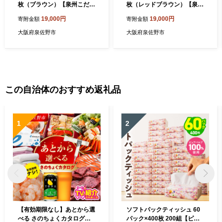
枚（ブラウン）【泉州こだわ
枚（レッドブラウン）【泉州
りタオル】【泉州タオル 国
こだわりタオル】【泉州タオ
19,000円
19,000円
寄附金額
寄附金額
産 吸水 普段使い 無地 シンプ
ル 国産 吸水 普段使い 無地
ル 日用品 家族 ファミリー】
シンプル 日用品 家族 ファミ
大阪府泉佐野市
大阪府泉佐野市
G4604
リー】 G4602
この自治体のおすすめ返礼品
1
2
【有効期限なし】あとから選
ソフトパックティッシュ 60
べる さのちょくカタログ
パック×400枚 200組【ピュ