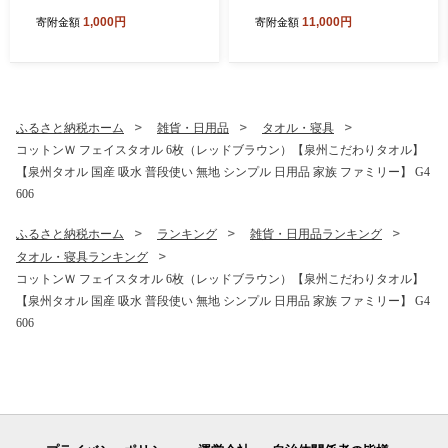
（寄附1,000円コース）【泉
アパルプ100％ 高評価 人気
1,000円
11,000円
寄附金額
寄附金額
佐野市 ふるさとギフト 4000
急上昇 まとめ買い 日用品 常
品以上 高評価 肉 ビール 海鮮
備品 てぃっしゅ 備蓄 防災 箱
野菜 定期便 タオル ティッシ
なし】 010B1754
ュ 後から カタログギフト あ
とからセレクト】 sn020
ふるさと納税ホーム
雑貨・日用品
タオル・寝具
コットンＷ フェイスタオル 6枚（レッドブラウン）【泉州こだわりタオル】
【泉州タオル 国産 吸水 普段使い 無地 シンプル 日用品 家族 ファミリー】 G4
606
ふるさと納税ホーム
ランキング
雑貨・日用品ランキング
タオル・寝具ランキング
コットンＷ フェイスタオル 6枚（レッドブラウン）【泉州こだわりタオル】
【泉州タオル 国産 吸水 普段使い 無地 シンプル 日用品 家族 ファミリー】 G4
606