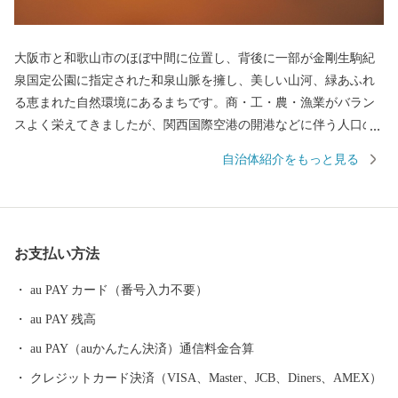
大阪市と和歌山市のほぼ中間に位置し、背後に一部が金剛生駒紀
泉国定公園に指定された和泉山脈を擁し、美しい山河、緑あふれ
る恵まれた自然環境にあるまちです。商・工・農・漁業がバラン
スよく栄えてきましたが、関西国際空港の開港などに伴う人口の
増加とともに、商業・サービス業が盛んになっています。 名前の
自治体紹介をもっと見る
由来は、中世以来の村名「佐野」に旧国名和泉を冠したもので、
伝承では「狭い原野」ということから「狭野」というようにな
り、それが転じて「佐野」とよばれるようになったといわれてい
ます。 昭和23年4月1日、佐野町の市制施行により泉佐野市（いず
お支払い方法
みさのし）が誕生し、昭和29年、南中通村、日根野村、長滝村、
上之郷村、大土村の5カ村が合併し、現在の市域が形成されていま
au PAY カード（番号入力不要）
す。 平成6年9月に開港した関空によるインパクトを最大限に活用
au PAY 残高
し、世界と日本を結ぶ玄関都市として、21世紀にふさわしい国際
都市をめざしてまちづくりに取り組んでいます。
au PAY（auかんたん決済）通信料金合算
クレジットカード決済（VISA、Master、JCB、Diners、AMEX）