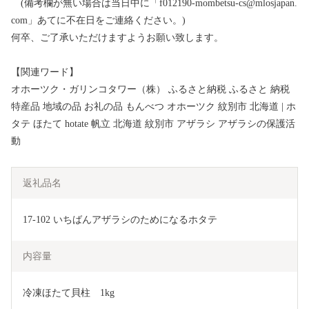
(備考欄が無い場合は当日中に「f012190-mombetsu-cs@mlosjapan.
com」あてに不在日をご連絡ください。)
何卒、ご了承いただけますようお願い致します。
【関連ワード】
オホーツク・ガリンコタワー（株） ふるさと納税 ふるさと 納税
特産品 地域の品 お礼の品 もんべつ オホーツク 紋別市 北海道 | ホ
タテ ほたて hotate 帆立 北海道 紋別市 アザラシ アザラシの保護活
動
返礼品名
17-102 いちばんアザラシのためになるホタテ
内容量
冷凍ほたて貝柱　1kg