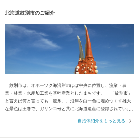
北海道紋別市のご紹介
紋別市は、オホーツク海沿岸のほぼ中央に位置し、漁業・農
業・林業・水産加工業を基幹産業としたまちです。 「紋別市」
と言えば何と言っても「流氷」。沿岸を白一色に埋めつくす雄大
な景色は圧巻で、ガリンコ号と共に北海道遺産に登録されていま
す。 流氷がはぐくむ豊かな海で、毛ガニ・ズワイガニ・タラバ
自治体紹介をもっと見る
ガニの三大ガニのほか、ホタテ、鮭などの豊富な魚介類を味わえ
ます。 農業は、赤身のしっかりとした味が楽しめるオホーツク