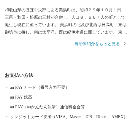
和歌山県のほぼ中央部にある美浜町は、昭和２９年１０月１日、
三尾・和田・松原の三村が合併し、人口８，６６７人の町として
誕生し現在に至っています。 美浜町の北及び北西は日高町、東は
御坊市に接し、南は太平洋、西は紀伊水道に面しています。 東西
約９キロメートル、南北約２．５キロメートル、面積１２．７７
自治体紹介をもっと見る
平方キロメートルの町で、面積では和歌山県下で二番目に狭い町
であります。 当地は年間平均気温１６．６度と高く、最暖月で２
７．５度、最寒月で６．３度と温暖ですが、年間平均降水量は
１，８０９ミリで、以前から台風、水害、高潮などの被害を数多
お支払い方法
く受けています。 太平洋に面する砂州海岸には、全長約４．５キ
ロメートル、幅は広い所で約５００メートルの近畿最大の松林
au PAY カード（番号入力不要）
「煙樹ヶ浜（えんじゅがはま）」があります。
au PAY 残高
au PAY（auかんたん決済）通信料金合算
クレジットカード決済（VISA、Master、JCB、Diners、AMEX）