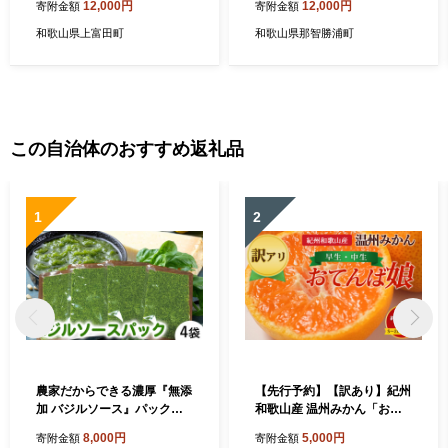
12,000円
12,000円
寄附金額
寄附金額
和歌山県上富田町
和歌山県那智勝浦町
この自治体のおすすめ返礼品
1
2
農家だからできる濃厚『無添
【先行予約】【訳あり】紀州
加 バジルソース』パック入
和歌山産 温州みかん「おて
り4袋
んば娘」約1kg（箱込み）S
8,000円
5,000円
寄附金額
寄附金額
～2L サイズ混合（早生・中