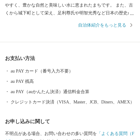
やすく、豊かな自然と美味しい水に恵まれたまちです。 また、古
くから城下町として栄え、足利尊氏や明智光秀など日本の歴史が
変わる発信点となったまちでもあります。 秋から春にかけては、
自治体紹介をもっと見る
亀岡盆地一帯に発生する「丹波霧」が、亀岡を象徴する風景とし
て知られています。 特に朝方、かめおか霧のテラスから望む「雲
海」は素晴らしく、絶景をお楽しみいただけます。 新たなランド
マークとしてサンガスタジアム by KYOCERAが完成しました。約
お支払い方法
21,600人の観客収容能力を誇り、Jリーグ 京都サンガF.C.のホーム
スタジアムとして活用されるほか、サッカーやラグビーなどの国
au PAY カード（番号入力不要）
際試合が開催可能な施設であり、音楽や地域振興など、府内最大
au PAY 残高
級のイベント会場として活用が期待されています。
au PAY（auかんたん決済）通信料金合算
クレジットカード決済（VISA、Master、JCB、Diners、AMEX）
お申し込みに関して
不明点がある場合、お問い合わせの多い質問を
「よくある質問（F