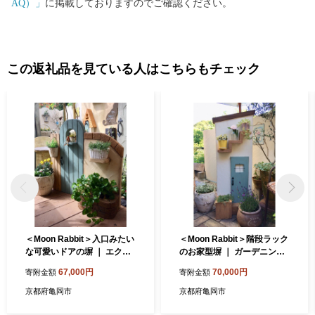
AQ）」
に掲載しておりますのでご確認ください。
この返礼品を見ている人はこちらもチェック
＜Moon Rabbit＞入口みたい
＜Moon Rabbit＞階段ラック
な可愛いドアの塀 ｜ エクス
のお家型塀 ｜ ガーデニング
テリア ガーデニング 屋外 ガ
雑貨 壁 ガーデニング ガーデ
67,000円
70,000円
寄附金額
寄附金額
ーデンファニチャー
ンファニチャー 目隠し 屋外
京都府亀岡市
京都府亀岡市