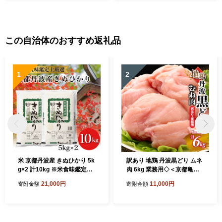
この自治体のおすすめ返礼品
1
2
米 京都丹波産 きぬひかり 5k
訳あり 地鶏 丹波黒どり ムネ
g×2 計10kg ※米食味鑑定士
肉 6kg 業務用◇＜京都亀岡
厳選 ※精米したてをお届け
丹波山本＞《ふるさと納税
21,000円
11,000円
寄附金額
寄附金額
【京都伏見のお米問屋が精
鶏肉 ムネ むね 不揃い》
米】米 白米 ※沖縄本島・離
島への配送不可