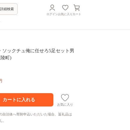
詳細検索
ログイン
お気に入り
カート
方
・ソックチュ俺に任せろ5足セット男
広陵町)
円
お気に入り
の自治体へ寄附申込いただいた場合、返礼品は
ん。