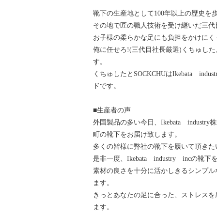
靴下の生産地として100年以上の歴史を
その地で匠の職人技術を受け継いだ三代
お子様の柔らかな足にも負担をかけにく
俺に任せろ!(三代目社長厳選)くちゅした
す。
くちゅしたとSOCKCHUはIkebata in
ドです。
■生産者の声
外国製品の多い今日、Ikebata indu
町の靴下をお届け致します。
多くの皆様に弊社の靴下を履いて頂きた
是非一度、Ikebata industry inc
素材の良さを十分に活かしきるシンプル
ます。
きっとあなたの足に合った、ストレスを
ます。