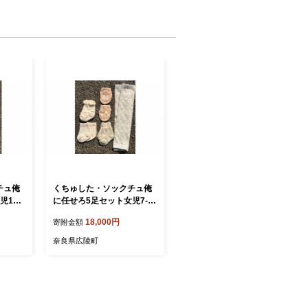
チュ俺
くちゅした・ソックチュ俺
13-1
に任せろ5足セット女児7-9c
m(新生児用) (広陵町)
18,000円
寄附金額
奈良県広陵町