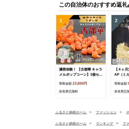
この自治体のおすすめ返礼
1
2
濃密体験！ 【古都華 キャラ
【４ヶ月定
メルポップコーン】3個セッ
AP（ミ
ト///古都華 ポップコーン ス
＆美肌サ
23,000円
寄附金額
寄附金額
イーツ お菓子 プレゼント
ギフト奈良県 広陵町
奈良県広陵町
奈良県広
ふるさと納税ホーム
ファッション
ふるさと納税ホーム
ランキング
フ