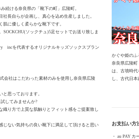
歩み続ける奈良県の「靴下の町」広陵町。
目社長自らが企画し、真心を込め生産しました。
く肌に優しく柔らかな靴下です。
。SOCKCHU(ソックチュ)5足セットでお送り致しま
dustry incを代表するオリジナルキッズソックスブラン
かぐや姫のふ
奈良県広陵町 奈良盆地の中西部に位置する広陵町に
は、古墳時代
stry株式会社はこだわった素材のみを使用し奈良県広陵
し、古代日本
す。また、「
いと思っております。
となった讃岐
の靴下を試してみませんか?
るさと"としても知
な織り方で上質な肌触りとフィット感をご提案致し
下産業が戦前
を誇る"くつ
お支払い方
感じない気持ちの良い靴下に満足して頂けると思い
で30kmと
り、生で食べ
au PAY