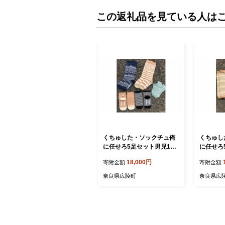
この返礼品を見ている人は
くちゅした・ソックチュ俺
くちゅし
に任せろ5足セット男児13-1
に任せろ5
5m (広陵町)
2m (広陵
18,000円
寄附金額
寄附金額
奈良県広陵町
奈良県広