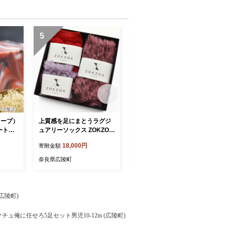
5
6
ソープ）
上質感を足にまとうラグジ
上質感を足にまとうラグジ
ート洗
ュアリーソックス ZOKZOK
ュアリーソックス ZOKZOK
3足セット (レッド系) /// 靴
3足セット (ベージュ系) ///
18,000円
18,000円
寄附金額
寄附金額
下 くつした くつ下 ソック
靴下 くつした くつ下 ソッ
ス 足元 ラグジュアリー 婦
クス 足元 ラグジュアリー
奈良県広陵町
奈良県広陵町
人 レディース 女性 セット
婦人 レディース 女性 セッ
母の日 ファッション おしゃ
ト 母の日 ファッション お
れ 日本製 奈良県 広陵町
しゃれ 日本製 奈良県 広陵
町
広陵町)
ュ俺に任せろ5足セット男児10-12m (広陵町)