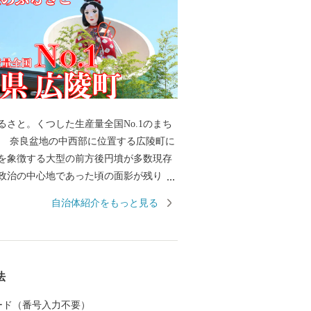
るさと。くつした生産量全国No.1のまち
を象徴する大型の前方後円墳が多数現存
政治の中心地であった頃の面影が残りま
竹取物語」に登場する竹取の翁のモデル
自治体紹介をもっと見る
氏に所縁の神社が今に残る"かぐや姫のふ
られています。 産業面では、靴
から根付き、現在も靴下生産量全国No.1
したの町"となっています。大阪都市圏ま
法
いう好立地を生かした農業にも力を入れてお
られるみずみずしいサラダナスや高級い
 カード（番号入力不要）