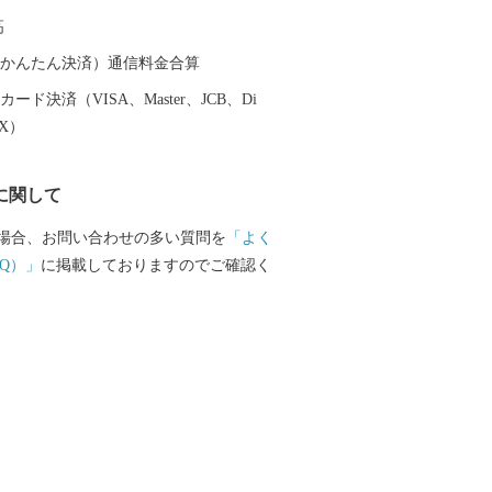
などの特産品が人気です。 また、広
高
人あたりの都市公園面積が約17平方メート
（12平方メートル）大きく上回る公園の
（auかんたん決済）通信料金合算
ります。町の西部には、奈良県内第2位の
ード決済（VISA、Master、JCB、Di
馬見丘陵公園やかぐや姫にちなんだ竹取
EX）
的な公園があり、地元住民に加えて町外
親子連れなど多くの人たちが訪れる交流
に関して
っています。
場合、お問い合わせの多い質問を
「よく
Q）」
に掲載しておりますのでご確認く