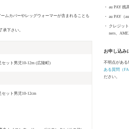
ちご「古都華」
au PAY 残
陵町は住民1
アームカバーやレッグウォーマーが含まれることも
ルと全国平均
au PAY
多い町でもあ
クレジットカ
了承下さい。
面積を有する
ners、AM
公園など魅力
や県外からも
お申し込み
の中心地とな
不明点がある
ト男児10-12m (広陵町)
ある質問（FA
ださい。
ット男児10-12cm