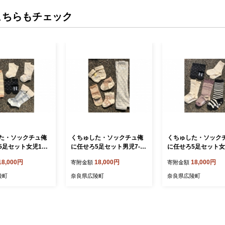
こちらもチェック
た・ソックチュ俺
くちゅした・ソックチュ俺
くちゅした・ソック
足セット女児10-1
に任せろ5足セット男児7-9c
に任せろ5足セット女児
町)
m(新生児用) (広陵町)
5m (広陵町)
18,000円
18,000円
18,000円
寄附金額
寄附金額
陵町
奈良県広陵町
奈良県広陵町