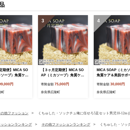
品
3
4
期便】MICA SO
【３ヶ月定期便】MICA SO
MICA SOAP（ミカ
カソープ）角質ケア
AP（ミカソープ）角質ケア
角質ケア＆美肌サポ
ポート洗顔石鹸
＆美肌サポート洗顔石鹸
顔石鹸３点セット
99,000円
75,000円
30,000円
寄附金額
寄附金額
陵町
奈良県広陵町
奈良県広陵町
その他ファッション
くちゅした・ソックチュ俺に任せろ5足セット男児10-12m (
ァッションランキング
その他ファッションランキング
くちゅした・ソックチ