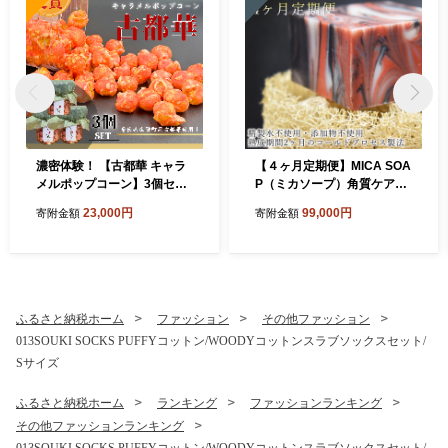
濃密体験！ 【古都華 キャラ
【４ヶ月定期便】MICA SOA
メルポップコーン】3個セッ
P（ミカソープ）角質ケア＆
ト///古都華 ポップコーン ス
美肌サポート洗顔石鹸
23,000円
99,000円
寄附金額
寄附金額
イーツ お菓子 プレゼント ギ
フト奈良県 広陵町
ふるさと納税ホーム
ファッション
その他ファッション
013SOUKI SOCKS PUFFYコットン/WOODYコットンスラブソックスセット/
Sサイズ
ふるさと納税ホーム
ランキング
ファッションランキング
その他ファッションランキング
013SOUKI SOCKS PUFFYコットン/WOODYコットンスラブソックスセット/