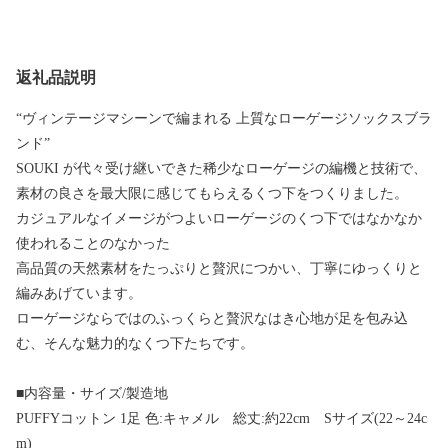
返礼品説明
“ヴィンテージマシーンで編まれる 上質なローゲージソックスブラ
ンド”
SOUKI が代々受け継いできた稀少なローゲージの編機と技術で、
素材の良さを最大限に感じてもらえるくつ下をつくりました。
カジュアルなイメージがつよいローゲージのくつ下ではなかなか
使われることのなかった
高品質の天然素材をたっぷりと贅沢につかい、丁寧にゆっくりと
編みあげています。
ローゲージならではのふっくらと贅沢なはき心地が足を包み込
む、そんな魅力的なくつ下たちです。
■内容量・サイズ/製造地
PUFFYコットン 1足 色:キャメル 総丈:約22cm Sサイズ(22～24c
m)