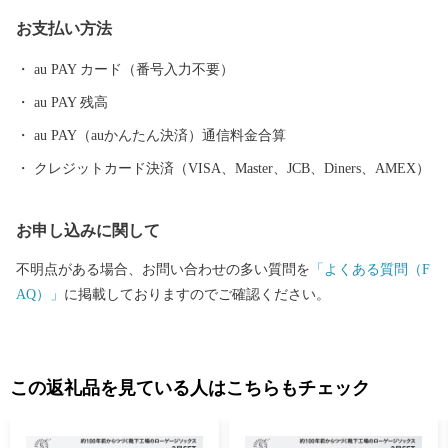
も力を入れており、生で食べられるみずみずしいサラダナスや高
お支払い方法
級いちご「古都華」などの特産品が人気です。 また、広陵町は
住民1人あたりの都市公園面積が約17平方メートルと全国平均（12
au PAY カード（番号入力不要）
平方メートル）大きく上回る公園の多い町でもあります。町の西
au PAY 残高
部には、奈良県内第2位の面積を有する馬見丘陵公園やかぐや姫に
ちなんだ竹取公園など魅力的な公園があり、地元住民に加えて町
au PAY（auかんたん決済）通信料金合算
外や県外からも親子連れなど多くの人たちが訪れる交流の中心地
クレジットカード決済（VISA、Master、JCB、Diners、AMEX）
となっています。
お申し込みに関して
不明点がある場合、お問い合わせの多い質問を
「よくある質問（F
AQ）」
に掲載しておりますのでご確認ください。
この返礼品を見ている人はこちらもチェック