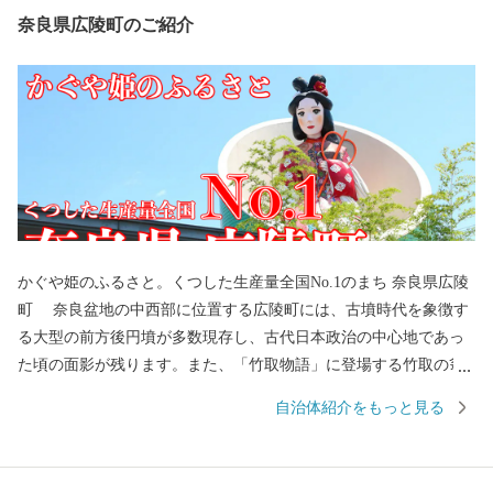
奈良県広陵町のご紹介
かぐや姫のふるさと。くつした生産量全国No.1のまち 奈良県広陵
町 奈良盆地の中西部に位置する広陵町には、古墳時代を象徴す
る大型の前方後円墳が多数現存し、古代日本政治の中心地であっ
た頃の面影が残ります。また、「竹取物語」に登場する竹取の翁
のモデルとなった讃岐氏に所縁の神社が今に残る"かぐや姫のふる
自治体紹介をもっと見る
さと"としても知られています。 産業面では、靴下産業が戦前か
ら根付き、現在も靴下生産量全国No.1を誇る"くつしたの町"とな
っています。大阪都市圏まで30kmという好立地を生かした農業に