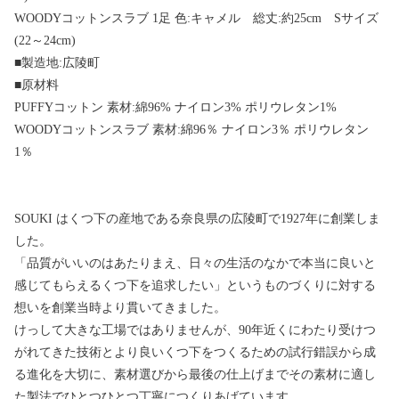
WOODYコットンスラブ 1足 色:キャメル 総丈:約25cm Sサイズ
(22～24cm)
■製造地:広陵町
■原材料
PUFFYコットン 素材:綿96% ナイロン3% ポリウレタン1%
WOODYコットンスラブ 素材:綿96％ ナイロン3％ ポリウレタン
1％
SOUKI はくつ下の産地である奈良県の広陵町で1927年に創業しま
した。
「品質がいいのはあたりまえ、日々の生活のなかで本当に良いと
感じてもらえるくつ下を追求したい」というものづくりに対する
想いを創業当時より貫いてきました。
けっして大きな工場ではありませんが、90年近くにわたり受けつ
がれてきた技術とより良いくつ下をつくるための試行錯誤から成
る進化を大切に、素材選びから最後の仕上げまでその素材に適し
た製法でひとつひとつ丁寧につくりあげています。