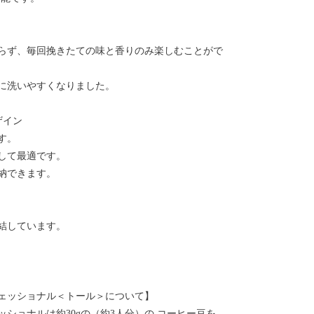
霧島は食の宝
注目を集めて
らず、毎回挽きたての味と香りのみ楽しむことがで
工芸品のほか
います。
に洗いやすくなりました。
ザイン
す。
して最適です。
納できます。
結しています。
ェッショナル＜トール＞について】
ショナルは約30gの（約3人分）の コーヒー豆を