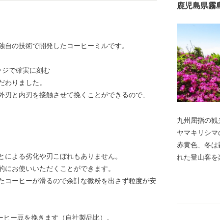
鹿児島県霧
独自の技術で開発したコーヒーミルです。
ッジで確実に刻む
だわりました。
外刃と内刃を接触させて挽くことができるので、
九州屈指の観
ヤマキリシマ
赤黄色、冬は
とによる劣化や刃こぼれもありません。
れた登山客を
的にお使いいただくことができます。
擁し、日本ジ
たコーヒーが滑るので余計な微粉を出さず粒度が安
本で最初の国
どの豊かな自
黒さつま鶏・
コーヒー豆を挽きます（自社製品比）。
す。 豊富な