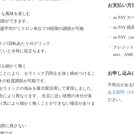
お支払い方
郷隆盛や坂本
トな風味を楽しむ
た。霧島市に
au PAY
調節ができます。
族湯やロケー
au PAY 残
盛平均37ミクロン単位で18段階の調節が可能
治温泉など多
。
泉を楽しむこ
au PAY
ネジ1回転あたり16クリック
ニニギノミコ
クレジットカ
たいとき特に役立ちます。
ったとされる
ners、AM
ミコトを御祭
最も細かく挽く
のパワースポ
お申し込み
ことにより、セラミック刃同士を強く締めつけるこ
ら多くの人が
挽きの粒度調節が可能です。
市には、飛行
不明点がある
セラミックの強みを最大限活用して実現しました。
阪なら約1時
ある質問（FA
合により異なります。 生豆に近い状態の水分が多
近いまち「霧
ださい。
り気により細かく挽くことができない場合がありま
で、みなさん
産者の技と思
「黒豚」に和
内部に残さない
牛」、全国茶
可能です。
霧島市でしか