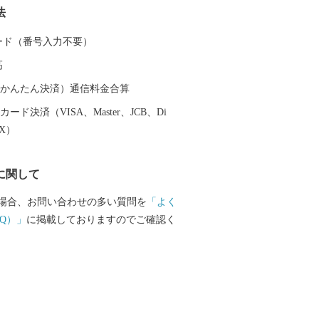
法
龍馬も霧島の温泉と大自然に癒されまし
は人気のお宿のほか、気軽に楽しめる家
 カード（番号入力不要）
ションが最高の露天風呂、昔ながらの湯
高
種多様な温泉施設があり、自分好みの温
とができます。 また、天照大神の孫の
（auかんたん決済）通信料金合算
トが三種の神器を手に高千穂峰に降り立
ード決済（VISA、Master、JCB、Di
「天孫降臨神話」が残り、そのニニギノ
EX）
神としている霧島神宮を中心にたくさん
ットがあり、そのパワーを求めて全国か
に関して
訪れます。 鹿児島空港があるまち霧島
機を利用すると東京から約1時間35分、大
場合、お問い合わせの多い質問を
「よく
間10分で来ることができます。遠いようで
Q）」
に掲載しておりますのでご確認く
島市」。多くの偉人が癒されたこのまち
も日ごろの疲れを癒してみませんか。 生
いがつまった特産品 鹿児島ブランド
牛オリンピック日本一の「鹿児島黒
品評会で日本一を獲得した「霧島茶」、
造られていない「壺づくり黒酢」など、