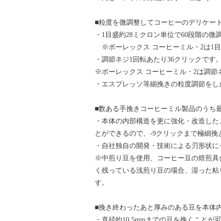
■粒度を微調整してコーヒーのデリケー
・1目盛約28ミクロン単位で60段階の微
※ポーレックス コーヒーミル・2は1目
・調節ネジ1回転あたり36クリックです
※ポーレックス コーヒーミル・2は調節
・エスプレッソ等細挽きの粒度調節をし
■数ある手挽きコーヒーミル製品のうち
・本体の内部構造を更に強化・改造した
とができるので、-9クリックまで極細
・自社独自の開発・技術による刃形状に
※中煎り豆を使用、コーヒー豆の焙煎具
く残っている浅煎り豆の場合、湿った粘
す。
■挽き終わったあと厚みのある豆を本体
・直径約10.5mmまでの豆を挽くことが