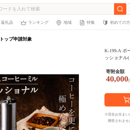
返礼品
ランキング
地域
特集
初めての
トップ申請対象
K-199-
ッショナル(
コーヒーミル
登山 調理器
寄附金額
40,000
ロキャンプ 
現在お住まい
贈答されませ