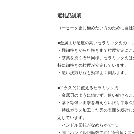
返礼品説明
コーヒーを更に極めたい方のために自社
■金属より硬度の高いセラミック刃のエ
・極細挽きから粗挽きまで粒度安定にこ
・茶葉を挽く石臼同様、セラミック刃は
特に細挽きの粒度が安定しています。
・硬い浅煎り豆も効率よく刻みます。
■半永久的に使えるセラミック刃
・金属刃のように錆びず、使い続けるこ
・落下等強い衝撃を与えない限り半永久
・特殊ガラス加工した刃の表面を粉砕し
定しています。
・ハンドル回転がなめらかです。
・同じハンドル回転数で約1.15倍多く