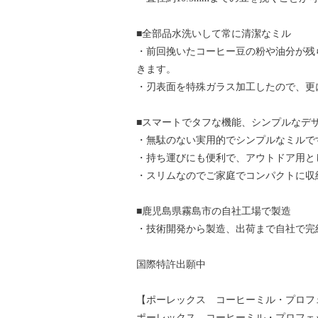
■全部品水洗いして常に清潔なミル
・前回挽いたコーヒー豆の粉や油分が残
きます。
・刃表面を特殊ガラス加工したので、更
■スマートでタフな機能、シンプルなデ
・無駄のない実用的でシンプルなミルで
・持ち運びにも便利で、アウトドア用と
・スリムなのでご家庭でコンパクトに収
■鹿児島県霧島市の自社工場で製造
・技術開発から製造、出荷まで自社で完
国際特許出願中
【ポーレックス コーヒーミル・プロフ
ポーレックス コーヒーミル・プロフェッ