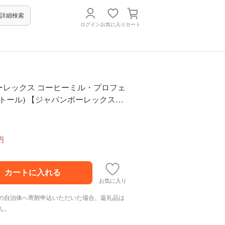
詳細検索
ログイン
お気に入り
カート
方
A ポーレックス コーヒーミル・プロフェ
トール) 【ジャパンポーレックス】
 手動 手挽き コンパクト 珈琲ミル
具 キャンプ用品 アウトドア用品 ソ
コーヒー コーヒー用品
円
お気に入り
の自治体へ寄附申込いただいた場合、返礼品は
ん。