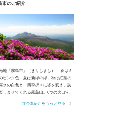
島市のご紹介
光地「霧島市」（きりしまし） 春はミ
のピンク色、夏は新緑の緑、秋は紅葉の
霧氷の白色と、四季折々に姿を変え、訪
楽しませてくれる霧島山。6つの火口湖を
オパークにも認定されている大自然。日
自治体紹介をもっと見る
立公園に指定され、海・山・川・田園な
然が広がり、その中で育つ黒豚・黒牛・
黒酢、霧島茶などの食材が自慢のまちで
湯量と泉質を誇る温泉が魅力で、あの西