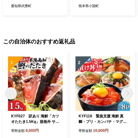
ほか 冷めてもおいしい こし
ンド米 単一原料 お米 白米 精
愛知県武豊町
熊本県小国町
ひかり お弁当 注文後に精米
白米 ヒノヒカリ コシヒカリ
カレーライス 牛丼 おにぎり
熊本 阿蘇 小国町 産地直送 国
お茶漬け
産 日本産 地場産 贈答 常温配
送
この自治体のおすすめ返礼品
1
2
KYF027 訳あり 海鮮「カツ
KYF118 緊急支援 海鮮 真
オたたき1.5Kg」規格外 サイ
鯛・ブリ・カンパチ・マグロ
ズ不揃い傷 わけあり 人気 故
の漬け丼セット4種×2P《迷
8,000円
10,000円
寄附金額
寄附金額
郷納税 ランキング 本場 高
子の真鯛を食べて応援 養殖