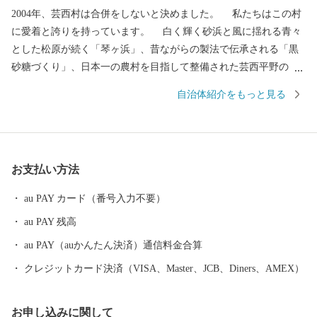
2004年、芸西村は合併をしないと決めました。 私たちはこの村
に愛着と誇りを持っています。 白く輝く砂浜と風に揺れる青々
とした松原が続く「琴ヶ浜」、昔ながらの製法で伝承される「黒
砂糖づくり」、日本一の農村を目指して整備された芸西平野の
「ビニールハウス群」。 先人たちが築き、守ってきた多くを次
自治体紹介をもっと見る
の世代に受け継ぐため、村民のみなさんと共に工夫して課題に立
ち向かっています。芸西村の挑戦に、皆様の応援をお願いしま
す。
お支払い方法
au PAY カード（番号入力不要）
au PAY 残高
au PAY（auかんたん決済）通信料金合算
クレジットカード決済（VISA、Master、JCB、Diners、AMEX）
お申し込みに関して