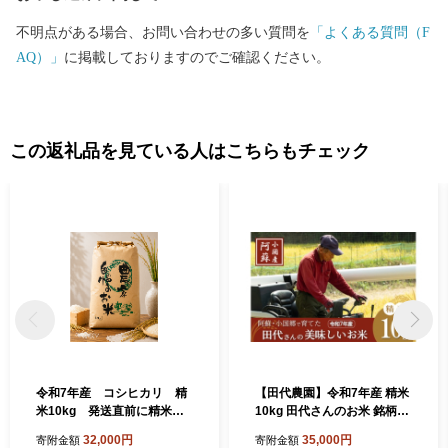
不明点がある場合、お問い合わせの多い質問を
「よくある質問（F
AQ）」
に掲載しておりますのでご確認ください。
この返礼品を見ている人はこちらもチェック
令和7年産 コシヒカリ 精
【田代農園】令和7年産 精米
米10kg 発送直前に精米い
10kg 田代さんのお米 銘柄お
たします│国産米 精米したて
まかせ あきげしき ひのひか
32,000円
35,000円
寄附金額
寄附金額
おこめ ごはん 炊き立て ほか
り こしひかり 産直 ノンブレ