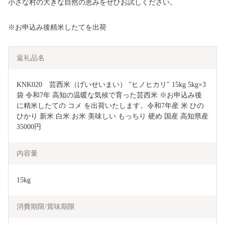
小さな村の大きな自然の恵みをぜひお試しください。
※お申込み後精米したてを出荷
返礼品名
KNK020　芸西米（げいせいまい） "ヒノヒカリ" 15kg 5kg×3
袋 令和7年 高知の温暖な気候で育った芸西米 ※お申込み後
に精米したての コメ を出荷いたします。令和7年産 米 ひの
ひかり 新米 白米 お米 美味しい もっちり 硬め 国産 高知県産 
35000円
内容量
15kg
消費期限/賞味期限