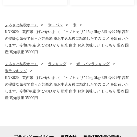
知 かつおのたたき 返礼品 80
生産業者応援プロジェクト》
00円 冷凍 カツオのタタキ 訳
応援 惣菜 そうざい 冷凍 保存
アリかつおのタタキ【koyof
食 小分け パック 高知 海鮮丼
r】【高知県共通返礼品】ギ
一人暮らし〈高知市共通返礼
フト 食べ物
品〉
ふるさと納税ホーム
米・パン
米
KNK020 芸西米（げいせいまい） "ヒノヒカリ" 15kg 5kg×3袋 令和7年 高知
の温暖な気候で育った芸西米 ※お申込み後に精米したての コメ を出荷いた
します。令和7年産 米 ひのひかり 新米 白米 お米 美味しい もっちり 硬め 国
産 高知県産 35000円
ふるさと納税ホーム
ランキング
米・パンランキング
米ランキング
KNK020 芸西米（げいせいまい） "ヒノヒカリ" 15kg 5kg×3袋 令和7年 高知
の温暖な気候で育った芸西米 ※お申込み後に精米したての コメ を出荷いた
します。令和7年産 米 ひのひかり 新米 白米 お米 美味しい もっちり 硬め 国
産 高知県産 35000円
プライバシーポリシー
運営会社
自治体関係者の皆様へ