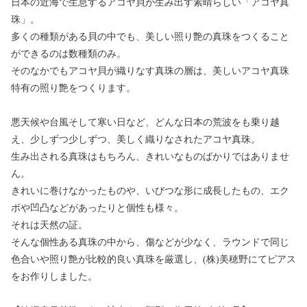
日本の近海で生息するアコヤ貝が生み出す素晴らしい「アコヤ真
珠」。
多くの種類がある貝の中でも、美しい照り艶の真珠をつくること
ができるのは数種類のみ。
そのなかでもアコヤ貝が織りなす真珠の層は、美しいアコヤ真珠
特有の照り艶をつくります。
悪天候や台風そして寒い日など、どんな日本の荒波をも乗り越
え、少しずつ少しずつ、美しく織りなされたアコヤ真珠。
生み出される真珠はもちろん、きれいなものばかりではありませ
ん。
きれいに巻けなかったものや、いびつな形に成長したもの、エク
ボや凹凸などがあったりと個性も様々。
それは天然の証。
そんな個性ある真珠の中から、傷などが少なく、ラウンドで同じ
色合いや照り艶が比較的良い真珠を厳選し、(株)美穂野にてピアス
をお作りしました。