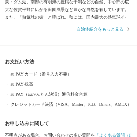
泉・ダム湖、南部の有明海の豊穣な干潟などの自然、中心部の広
大な佐賀平野に広がる田園風景など豊かな自然を有しています。
また、「熱気球の街」と呼ばれ、秋には、国内最大の熱気球イベ
ント「佐賀インターナショナルバルーンフェスタ」を開催し、沢
自治体紹介をもっと見る
山の熱気球が広大な佐賀平野を彩ります。 平成27年5月には、渡
り鳥のシギ・チドリ類飛来数日本一を誇り、紅葉する塩生生物
「シチメンソウ」が自生する「東よか干潟」が、ラムサール条約
湿地に登録されました。 日本初の実用蒸気船「凌風丸」が造られ
お支払い方法
た世界文化遺産「三重津海軍所跡」をはじめ、幕末維新の歴史遺
産も見どころの1つです。
au PAY カード（番号入力不要）
au PAY 残高
au PAY（auかんたん決済）通信料金合算
クレジットカード決済（VISA、Master、JCB、Diners、AMEX）
お申し込みに関して
不明点がある場合、お問い合わせの多い質問を
「よくある質問（F