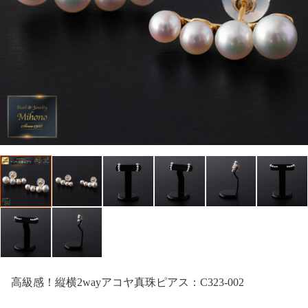
高級感！縦横2wayアコヤ真珠ピアス：C323-002