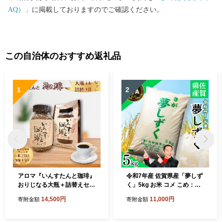
AQ）」
に掲載しておりますのでご確認ください。
この自治体のおすすめ返礼品
1
2
アロマ『いんすたんと珈琲』
令和7年産 佐賀県産「夢しず
おりじなる大瓶＋詰替えセッ
く」5kg お米 コメ こめ：B1
ト インスタントコーヒー 珈
10-064
14,500円
11,000円
寄附金額
寄附金額
琲 飲料 アロマ珈琲 佐賀県 佐
賀市 三瀬村：B145-024