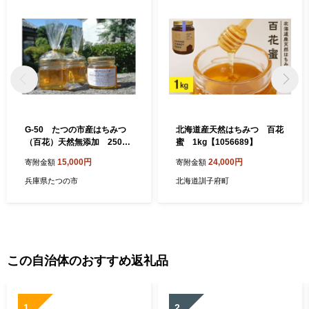
G-50 たつの市産はちみつ
北海道産天然はちみつ 百花
（百花）天然無添加 250g×
蜜 1kg【1056689】
3瓶
15,000円
24,000円
寄附金額
寄附金額
兵庫県たつの市
北海道訓子府町
この自治体のおすすめ返礼品
1
2