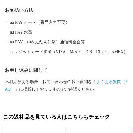
っています。 歴史的な町並みの保存や全国に誇る産業を守りつづ
お支払い方法
け、未来を担う子どもたちの笑顔がかがやくたつの市を目指し
て、何とぞ、皆様のご支援をお願い申し上げます。
au PAY カード（番号入力不要）
au PAY 残高
au PAY（auかんたん決済）通信料金合算
クレジットカード決済（VISA、Master、JCB、Diners、AMEX）
お申し込みに関して
不明点がある場合、お問い合わせの多い質問を
「よくある質問（F
AQ）」
に掲載しておりますのでご確認ください。
この返礼品を見ている人はこちらもチェック