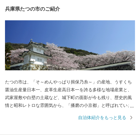
兵庫県たつの市のご紹介
たつの市は、「そ～めんやっぱり揖保乃糸～」の産地、うすくち
醤油生産量日本一、皮革生産高日本一を誇る多様な地場産業と、
武家屋敷や白壁の土蔵など、城下町の面影が今も残り、歴史的風
情と昭和レトロな雰囲気から、「播磨の小京都」と呼ばれていま
す。また、海岸線まで山々がせまり、「揖保川」と「千種川」と
自治体紹介をもっと見る
いう２つの大きな川が流れ込み、森からの自然の栄養素が豊富に
集まる播磨灘が育んだ牡蠣は、とにかく身入りがよく、味はクリ
ーミーで濃厚、加熱しても縮みにくく、全国でも有数の産地とな