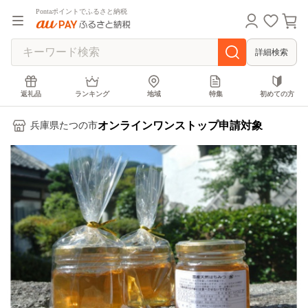
Pontaポイントでふるさと納税
詳細検索
返礼品
ランキング
地域
特集
初めての方
オンラインワンストップ申請対象
兵庫県たつの市