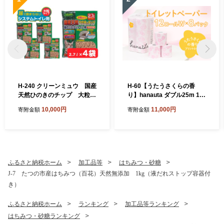
H-240 クリーンミュウ 国産
H-60【うたうさくらの香
天然ひのきのチップ 大粒2.
り】hanauta ダブル25m 12
7L×４袋
ロール×8パック
10,000円
11,000円
寄附金額
寄附金額
ふるさと納税ホーム
加工品等
はちみつ・砂糖
J-7 たつの市産はちみつ（百花）天然無添加 1kg（液だれストップ容器付
き）
ふるさと納税ホーム
ランキング
加工品等ランキング
はちみつ・砂糖ランキング