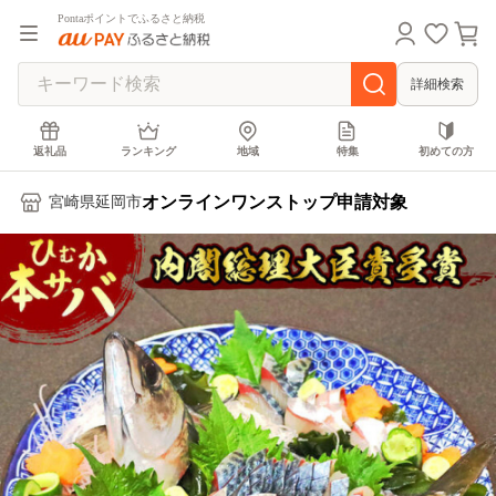
Pontaポイントでふるさと納税
詳細検索
返礼品
ランキング
地域
特集
初めての方
オンラインワンストップ申請対象
宮崎県延岡市