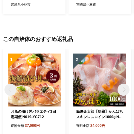
理大臣賞4大会連続受賞）
A4 A5 ロース すき焼き 霜降
宮崎県小林市
宮崎県小林市
り 赤身 人気 ブランド牛）
この自治体のおすすめ返礼品
1
2
お魚の漬け丼バラエティ3回
鰤屋金太郎【冷蔵】かんぱち
定期便 N019-YC712
スキンレスロイン1000g N01
8-YB447-1
37,000円
24,000円
寄附金額
寄附金額