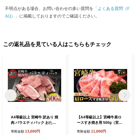
不明点がある場合、お問い合わせの多い質問を
「よくある質問（F
AQ）」
に掲載しておりますのでご確認ください。
この返礼品を見ている人はこちらもチェック
A4等級以上 宮崎牛 訳あり 焼
【A4等級以上】宮崎牛肩ロ
肉 バラエティパック おため
ースすき焼き用 500g（宮崎
し500g（牛肉 肉 お肉 黒毛和
牛 内閣総理大臣賞4大会連続
13,000円
11,000円
寄附金額
寄附金額
牛 宮崎牛 ブランド牛 内閣総
受賞 国産 牛肉 黒毛和牛 お肉