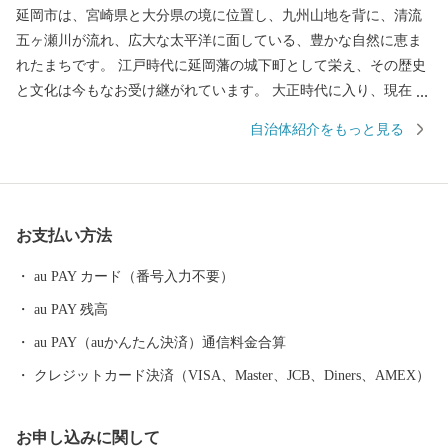
延岡市は、宮崎県と大分県の境に位置し、九州山地を背に、清流
五ヶ瀬川が流れ、広大な太平洋に面している、豊かな自然に恵ま
れたまちです。 江戸時代に延岡藩の城下町として栄え、その歴史
と文化は今もなお受け継がれています。 大正時代に入り、現在の
旭化成株式会社を中心とする工業都市として発展を続け、近年で
自治体紹介をもっと見る
は、《山の文化の北方町》、《海の文化の北浦町》、《山と川の
文化の北川町》との合併を経て、九州では２番目に広く、人口約1
2万人の東九州の中核都市として発展しています。 そのような背
景から、海の幸、山の幸、川の幸に恵まれた延岡市では、海から
お支払い方法
は獲れたての伊勢海老や岩ガキ、カンパチなどの魚介類。 山や大
地からは、桃や葡萄、たけのこなど瑞々しい果物や野菜をはじ
au PAY カード（番号入力不要）
め、大自然の中で育てられた牛・豚の肉もあります。 水郷・延岡
au PAY 残高
の鮎やなは300年以上続く漁法で、規模・漁獲量ともに日本最大級
の「秋の風物詩」です。 他にも、多くのグルメや清流から生まれ
au PAY（auかんたん決済）通信料金合算
る日本酒、ビール、焼酎の三蔵の逸品も自慢です。 寄附を通じて
クレジットカード決済（VISA、Master、JCB、Diners、AMEX）
延岡市に興味を持っていただきましたら、ぜひ一度お越しいただ
き、延岡のおいしい食や歴史・文化などを存分に楽しんでいただ
お申し込みに関して
けると幸いです。