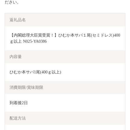
ださい。
返礼品名
【内閣総理大臣賞受賞！】ひむか本サバ１尾(セミドレス)400
ｇ以上 N025-YA0386
内容量
ひむか本サバ1尾(400ｇ以上)
消費期限/賞味期限
到着後2日
配送方法