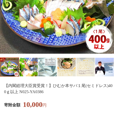
【内閣総理大臣賞受賞！】ひむか本サバ１尾(セミドレス)40
0ｇ以上 N025-YA0386
10,000
寄附金額
円