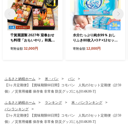
千賀屋謹製 2027年 迎春おせ
水分たっぷり純水99％ おし
ち料理「おもいやり」和風三
りふき80枚入×3Ｐ×12セット
段重 3人前 全38品 冷蔵 おせ
（合計36個） ウエットティ
32,000円
12,000円
寄附金額
寄附金額
ち料理 年内配送 お節 冷蔵お
ッシュ ウェットティッシュ
せち 人気 [035S02]
ウエットシート ウェットシ
ート [032T01]
ふるさと納税ホーム
米・パン
パン
【3ヶ月定期便】【賞味期限60日間】コモパン 人気の3セット定期便（計59
個）／災害用備蓄 保存食 非常食 防災グッズにも[014K09-T]
ふるさと納税ホーム
ランキング
米・パンランキング
パンランキング
【3ヶ月定期便】【賞味期限60日間】コモパン 人気の3セット定期便（計59
個）／災害用備蓄 保存食 非常食 防災グッズにも[014K09-T]