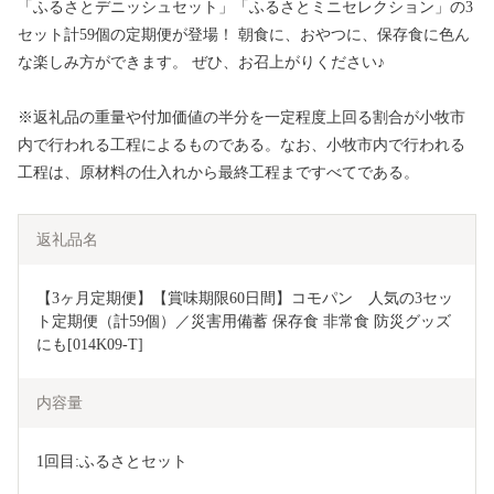
「ふるさとデニッシュセット」「ふるさとミニセレクション」の3
セット計59個の定期便が登場！ 朝食に、おやつに、保存食に色ん
な楽しみ方ができます。 ぜひ、お召上がりください♪
※返礼品の重量や付加価値の半分を一定程度上回る割合が小牧市
内で行われる工程によるものである。なお、小牧市内で行われる
工程は、原材料の仕入れから最終工程まですべてである。
返礼品名
【3ヶ月定期便】【賞味期限60日間】コモパン　人気の3セッ
ト定期便（計59個）／災害用備蓄 保存食 非常食 防災グッズ
にも[014K09-T]
内容量
1回目:ふるさとセット