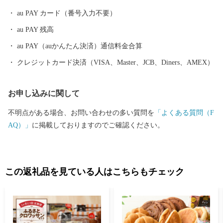
により、史実が次々と明らかとなり、全国からも注目を浴びてい
au PAY カード（番号入力不要）
ます。 日本三大地鶏の一つ、名古屋コーチンは、元尾張藩士によ
au PAY 残高
り何年もの歳月をかけ小牧市で作り出されたものです。名古屋コ
ーチンの肉質は弾力に富み、よくしまって歯ごたえがあり、「こ
au PAY（auかんたん決済）通信料金合算
く」のある旨みがあります。小牧市内の飲食店では様々なメニュ
クレジットカード決済（VISA、Master、JCB、Diners、AMEX）
ーが考案され、ジャンルを問わず名古屋コーチンを味わうことが
できます。
お申し込みに関して
不明点がある場合、お問い合わせの多い質問を
「よくある質問（F
AQ）」
に掲載しておりますのでご確認ください。
この返礼品を見ている人はこちらもチェック