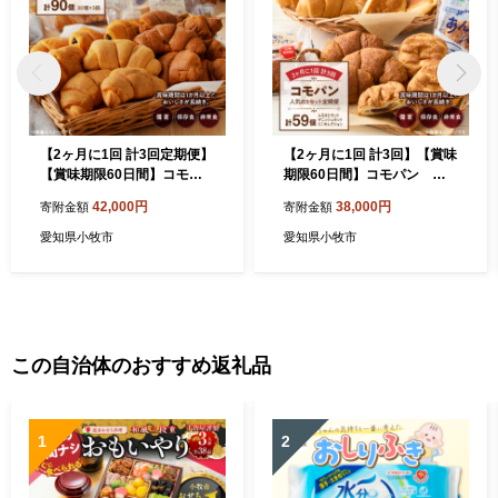
【2ヶ月に1回 計3回定期便】
【2ヶ月に1回 計3回】【賞味
【賞味期限60日間】コモパ
期限60日間】コモパン 人
ン ふるさとクロワッサンセ
気の3セット定期便（計59
42,000円
38,000円
寄附金額
寄附金額
ット（計90個）／災害用備
個）／災害用備蓄 保存食 非
蓄 保存食 非常食 防災グッズ
常食 防災グッズにも[014K1
愛知県小牧市
愛知県小牧市
にも [014K15-T]
0-T]
この自治体のおすすめ返礼品
1
2