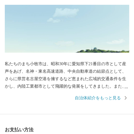
私たちのまち小牧市は、昭和30年に愛知県下21番目の市として産
声をあげ、名神・東名高速道路、中央自動車道の結節点として、
さらに県営名古屋空港を擁するなど恵まれた広域的交通条件を生
かし、内陸工業都市として飛躍的な発展をしてきました。また、
小牧市のシンボルである史跡小牧山をはじめとする多くの歴史的
自治体紹介をもっと見る
資産も有し、豊かな自然と文化の薫るまちでもあります。 小牧山
城は天正12年（1584）、小牧・長久手の合戦で徳川家康の本陣と
なったことで知られていますが、それを遡ること21年前の永禄6年
（1563）に織田信長が初めて自らの手で築き、岐阜に移るまでの4
お支払い方法
年間居城とした城でもあります。2004年から始められた発掘調査