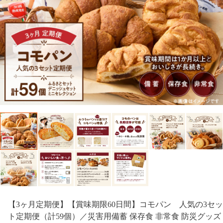
【3ヶ月定期便】【賞味期限60日間】コモパン 人気の3セッ
ト定期便（計59個）／災害用備蓄 保存食 非常食 防災グッズ