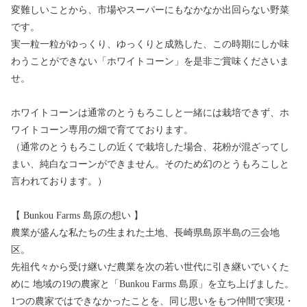
変難しいことから、市場やスーパーにもなかなか出回らない野菜
です。
実一粒一粒がゆっくり、ゆっくりと成熟した、この時期にしか味
わうことができない「ホワイトコーン」を是非ご賞味くださいま
せ。
ホワイトコーンは通常のとうもろこしと一緒には栽培できず、ホ
ワイトコーン専用の畑で育てております。
（通常のとうもろこしの近くで栽培した場合、花粉が混ざってし
まい、純白なコーンができません。そのため幻のとうもろこしと
言われております。）
【 Bunkou Farms 島原の想い 】
農業が盛んな私たちの生まれた土地、長崎県島原半島の三会地
区。
先祖代々から受け継いだ農業を次の若い世代に引き継いでいくた
めに 地域の19の農家と「Bunkou Farms 島原」を立ち上げました。
1つの農家ではできなかったことを、同じ思いをもつ仲間で実現・