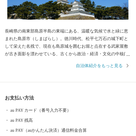
長崎県の南東部島原半島の東端にある、温暖な気候で水と緑に恵
まれた島原市（しまばらし）。徳川時代、松平七万石の城下町と
して栄えた名残で、現在も島原城を囲むお堀と点在する武家屋敷
が古き面影を漂わせている、古くから政治・経済・文化の中核的
役割を担う都市です。 西には「眉山」、その奥には1990年に噴火
自治体紹介をもっと見る
した雲仙普賢岳の溶岩ドーム「平成新山」、東には「有明海」を
望む風光明媚な城下町です。 島原市はキリシタンをはじめとする
歴史的遺産、火山や温泉、街中をゆったりと流れる湧水群などの
地域資源を活かした観光都市であり、また、県下有数の食の宝庫
お支払い方法
でもあります。肥沃な大地の恩恵を受け、豊かな農業地帯が生み
出す、四季折々多種多様な島原産のブランド野菜の数々。ミネラ
au PAY カード（番号入力不要）
ル豊富な有明海の新鮮な天然モノの魚介類と技術を結集した養殖
au PAY 残高
モノの魚介類。さらには、魅力的で質が高い肉を生産する畜産業
や素材力を存分に活かした加工品など島原には“美味しい”がいっ
au PAY（auかんたん決済）通信料金合算