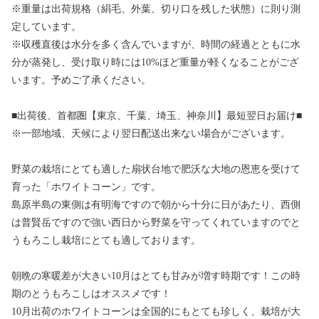
※重量は出荷規格（絹毛、外葉、切り口を残した状態）に則り測
定しています。
※収穫直後は水分を多く含んでいますが、時間の経過とともに水
分が蒸発し、受け取り時には10%ほど重量が軽くなることがござ
います。予めご了承ください。
■出荷後、首都圏【東京、千葉、埼玉、神奈川】最短翌日お届け■
※一部地域、天候により翌日配送出来ない場合がございます。
野菜の栽培にとても適した扇状台地で肥沃な大地の恩恵を受けて
育った「ホワイトコーン」です。
島原半島の東側は有明海ですので朝から十分に日があたり、西側
は普賢岳ですので強い西日から野菜を守ってくれていますのでと
うもろこし栽培にとても適しております。
朝晩の寒暖差が大きい10月はとても甘みが増す時期です！この時
期のとうもろこしはオススメです！
10月出荷のホワイトコーンは全国的にもとても珍しく、栽培が大