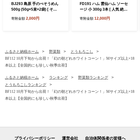
BJ293 島原 手のべそうめん
FD191 ハム 雲仙ハム ソーセ
500g (50g×5束×2袋) [ そう
ージ 小 300g 3本 [ 人気 絶品
めん 素麺 手延べ素麺 島原そ
ハム ソーセージ セット 詰め
2,000円
12,000円
寄附金額
寄附金額
うめん 島原素麺 麺 乾麺 国内
合わせ おつまみ おかず 弁当
製造 塚原食品本舗 長崎県 島
冷蔵 国産 小分け 一人暮らし
原市 ]
単身 雲仙ハムASTY 長崎県
島原市 ふるさと納税 ]
ふるさと納税ホーム
野菜類
とうもろこし
BF112 10月下旬から出荷！「幻の朝どれホワイトコーン！」Mサイズ以上×18
本以上【全国的にも珍しい秋季出荷】
ふるさと納税ホーム
ランキング
野菜類ランキング
とうもろこしランキング
BF112 10月下旬から出荷！「幻の朝どれホワイトコーン！」Mサイズ以上×18
本以上【全国的にも珍しい秋季出荷】
プライバシーポリシー
運営会社
自治体関係者の皆様へ