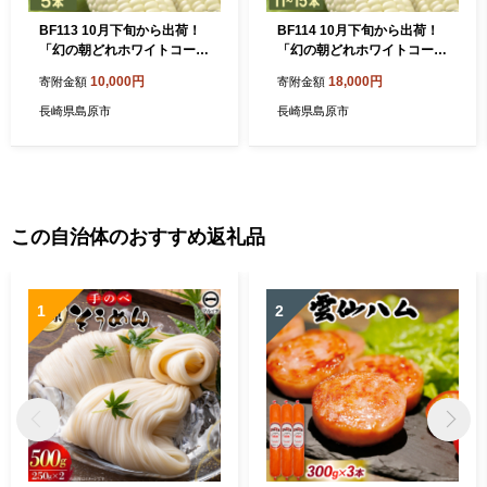
BF113 10月下旬から出荷！
BF114 10月下旬から出荷！
「幻の朝どれホワイトコー
「幻の朝どれホワイトコー
ン！」Lサイズ以上×5本セッ
ン！」Lサイズ以上×11～15
10,000円
18,000円
寄附金額
寄附金額
ト【全国的にも珍しい秋季出
本セット【全国的にも珍しい
荷】
秋季出荷】
長崎県島原市
長崎県島原市
この自治体のおすすめ返礼品
1
2