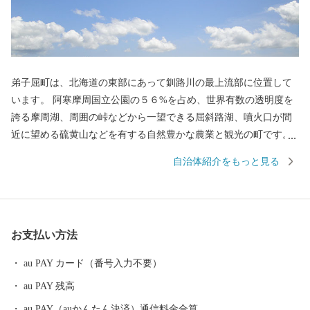
弟子屈町は、北海道の東部にあって釧路川の最上流部に位置して
います。 阿寒摩周国立公園の５６%を占め、世界有数の透明度を
誇る摩周湖、周囲の峠などから一望できる屈斜路湖、噴火口が間
近に望める硫黄山などを有する自然豊かな農業と観光の町です。
また、温泉も非常に豊富で、川湯温泉は「源泉100%かけ流し宣
自治体紹介をもっと見る
言」をしており、良質な温泉が楽しめます。
お支払い方法
au PAY カード（番号入力不要）
au PAY 残高
au PAY（auかんたん決済）通信料金合算