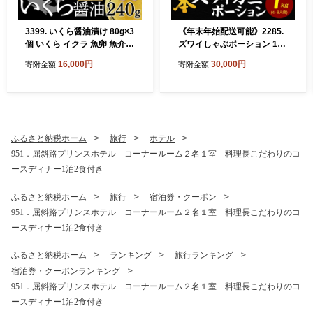
3399. いくら醤油漬け 80g×3
《年末年始配送可能》2285.
個 いくら イクラ 魚卵 魚介
ズワイしゃぶポーション 1kg
海鮮 送料無料 北海道 弟子屈
約4-6人前 生食 生食可 食べ
16,000円
30,000円
寄附金額
寄附金額
町
方ガイド付 カニ かに 蟹 海鮮
送料無料 北海道 弟子屈町
指定日配送
ふるさと納税ホーム
旅行
ホテル
951．屈斜路プリンスホテル コーナールーム２名１室 料理長こだわりのコ
ースディナー1泊2食付き
ふるさと納税ホーム
旅行
宿泊券・クーポン
951．屈斜路プリンスホテル コーナールーム２名１室 料理長こだわりのコ
ースディナー1泊2食付き
ふるさと納税ホーム
ランキング
旅行ランキング
宿泊券・クーポンランキング
951．屈斜路プリンスホテル コーナールーム２名１室 料理長こだわりのコ
ースディナー1泊2食付き