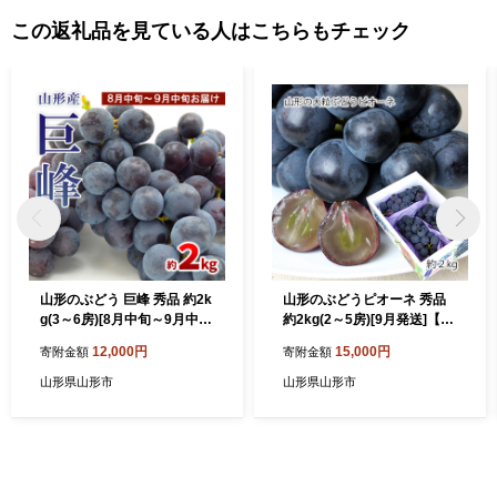
この返礼品を見ている人はこちらもチェック
山形のぶどう 巨峰 秀品 約2k
山形のぶどうピオーネ 秀品
g(3～6房)[8月中旬～9月中旬
約2kg(2～5房)[9月発送]【令
お届け]【令和8年産先行予
和8年産先行予約】FS24-649
12,000円
15,000円
寄附金額
寄附金額
約】FS24-651
山形県山形市
山形県山形市