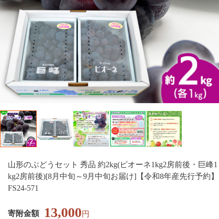
山形のぶどうセット 秀品 約2kg(ピオーネ1kg2房前後・巨峰1
kg2房前後)[8月中旬～9月中旬お届け]【令和8年産先行予約】
FS24-571
13,000
寄附金額
円