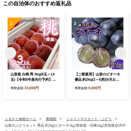
この自治体のおすすめ返礼品
1
2
山形産 白桃 秀 3kg(8玉～14
【ご家庭用】山形のピオーネ
玉)【令和8年産先行予約】F
優品 約2kg(2～6房)[9月お届
U23-315
け] 【令和8年産先行予約】F
10,000円
9,000円
寄附金額
寄附金額
S23-645 くだもの 果物 フル
ーツ 山形 山形県 山形市 202
6年産
ふるさと納税ホーム
果物類
シャインマスカット・ぶどう
山形のぶどうセット 秀品 約2kg(ピオーネ1kg2房前後・巨峰1kg2房前後)[8月中