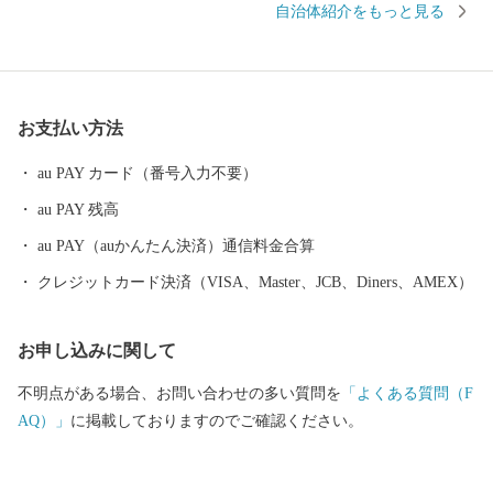
自治体紹介をもっと見る
どの「山形ブランド」を生み出しています。 街中には商家の蔵や
旧家が数多く残り、レトロモダンな雰囲気を醸し出しています。
９００年の歴史を持つ山形鋳物やこけしなど伝統的工芸品も有名
です。 最近では文化的な発展が目覚ましく、平成２９年１０月に
お支払い方法
は山形市が有する映像文化を育む環境が高い評価を受け、日本で
初めて、ユネスコ創造都市ネットワーク映画部門への加盟が認め
au PAY カード（番号入力不要）
られました。また地方都市としては珍しく、プロ・オーケストラ
au PAY 残高
である山形交響楽団が活動しています。 平成３１年４月には中核
市に移行し、保健所を開設するなど、県都としても発展を続けて
au PAY（auかんたん決済）通信料金合算
います。
クレジットカード決済（VISA、Master、JCB、Diners、AMEX）
お申し込みに関して
不明点がある場合、お問い合わせの多い質問を
「よくある質問（F
AQ）」
に掲載しておりますのでご確認ください。