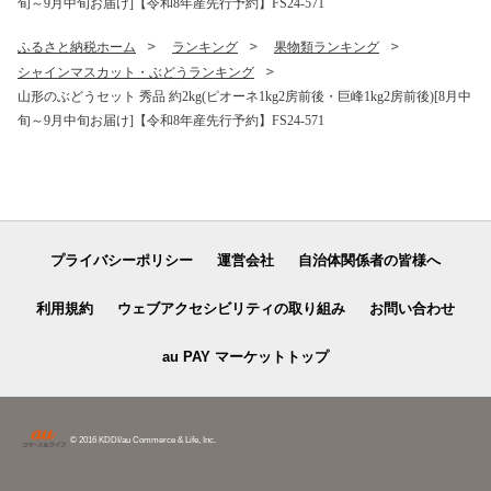
旬～9月中旬お届け]【令和8年産先行予約】FS24-571
ふるさと納税ホーム
ランキング
果物類ランキング
シャインマスカット・ぶどうランキング
山形のぶどうセット 秀品 約2kg(ピオーネ1kg2房前後・巨峰1kg2房前後)[8月中
旬～9月中旬お届け]【令和8年産先行予約】FS24-571
プライバシーポリシー
運営会社
自治体関係者の皆様へ
利用規約
ウェブアクセシビリティの取り組み
お問い合わせ
au PAY マーケットトップ
© 2016 KDDI/au Commerce & Life, Inc.