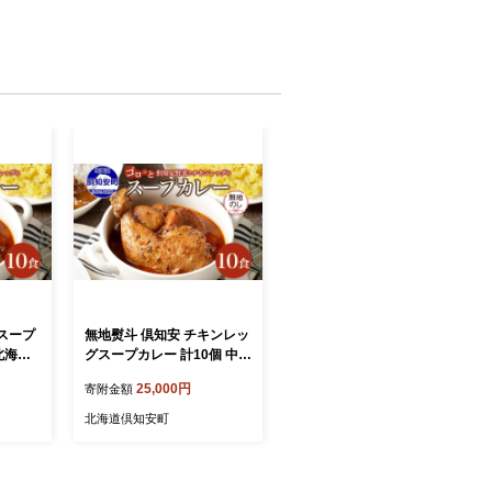
スープ
無地熨斗 倶知安 チキンレッ
北海道
グスープカレー 計10個 中辛
ンカレー
北海道 レトルト食品 チキン
25,000円
寄附金額
じゃがい
カレー スープカレー 野菜
寄せ グ
じゃがいも 鶏 レトルト カ
北海道倶知安町
レー お取り寄せ