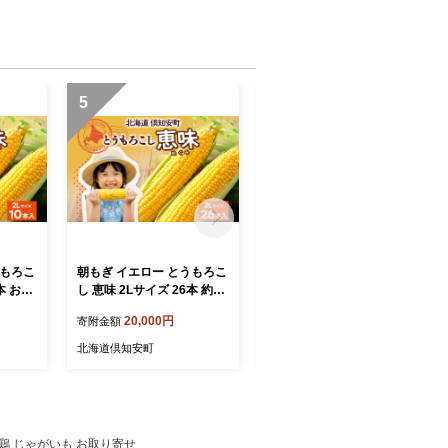
5
6
うもろこ
朝もぎ イエロー とうもろこ
朝もぎ イエロー とうもろこ
本 お試
し 恵味 2Lサイズ 26本 約10
し 恵味 2Lサイズ 13本 約5k
うきび
kg 大きめ 夏野菜 とうきび
g 大きめ 夏野菜 とうきび 旬
20,000円
13,000円
寄附金額
寄附金額
ロコシ
旬 新鮮 野菜 トウモロコシ
新鮮 野菜 トウモロコシ 甘
 コー
甘い ギフト 産地直送 コー
い ギフト 産地直送 コーン
北海道倶知安町
北海道倶知安町
ースファ
ン 産直 グリーンアースファ
産直 グリーンアースファー
 倶知
ーム 送料無料 北海道 倶知
ム 送料無料 北海道 倶知安
安町
町
 鶏 じゃがいも お取り寄せ