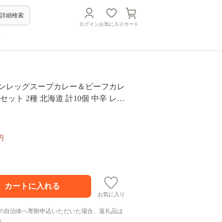
詳細検索
ログイン
お気に入り
カート
方
キンレッグスープカレー＆ビーフカレ
セット 2種 北海道 計10個 中辛 レト
ープカレー 牛肉 チキン 鶏 じゃがい
せ
円
お気に入り
の自治体へ寄附申込いただいた場合、返礼品は