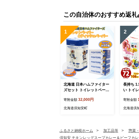
この自治体のおすすめ返礼
1
2
北海道 日本ハムファイター
長持ち 1
ズセット トイレットペーパ
い トイ
ー ダブル 30m 96ロール テ
ル 45ｍ
32,000円
寄附金額
寄附金額
ィッシュペーパー 200組 60
花柄 プリ
箱 まとめ買い 日本製 リサ
付き 日本
北海道倶知安町
北海道倶
イクル 防災 常備品 消耗品
災 常備品
生活必需品 備蓄 ペーパー
用雑貨 消
日ハム ファイターズ 倶知安
料 北海道
町
ふるさと納税ホーム
加工品等
惣菜
倶知安 チキンレッグスープカレー＆ビーフカレー 