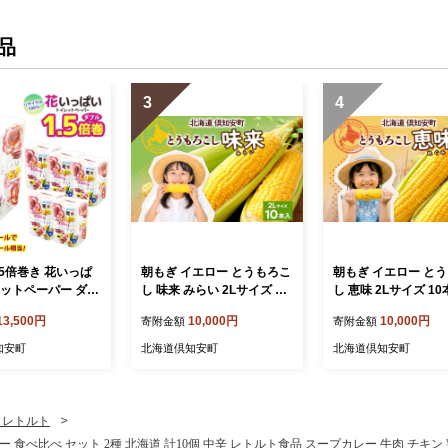
品
3
4
.5倍巻き 花いっぱ
朝もぎ イエロー とうもろこ
朝もぎ イエロー と
レットペーパー ダブ
し 味来 みらい 2Lサイズ 10
し 恵味 2Lサイズ 10
 計72ロール 全18種
本 お試し 大きめ 夏野菜 と
し 大きめ 夏野菜 と
13,500円
10,000円
10,000円
寄附金額
寄附金額
ント ハーブ 香り
うきび 旬 新鮮 野菜 トウモ
旬 新鮮 野菜 トウモ
製 まとめ買い 防
ロコシ 甘い ギフト 産地直
甘い ギフト 産地直送
知安町
北海道倶知安町
北海道倶知安町
 ペーパー エコ 日
送 コーン 産直 グリーンア
ン 産直 グリーンア
耗品 備蓄 送料無
ースファーム 送料無料 北海
ーム 送料無料 北海道
 倶知安町 日用品
道 倶知安町
安町
・レトルト
食べ比べ セット 2種 北海道 計10個 中辛 レトルト食品 スープカレー 牛肉 チキン