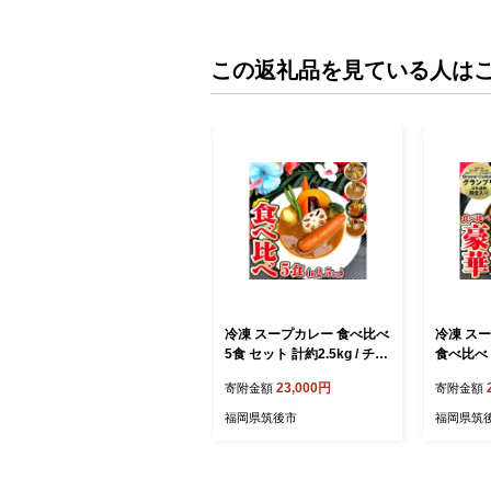
この返礼品を見ている人は
冷凍 スープカレー 食べ比べ
冷凍 ス
5食 セット 計約2.5kg / チキ
食べ比べ 
ン キーマ ウインナー 薬膳
2kg / 
23,000円
寄附金額
寄附金額
ベジタブル カレー レトルト
ーマ ウイ
カレー レトルト食品 詰め合
ー レト
福岡県筑後市
福岡県筑
わせ
食品 詰