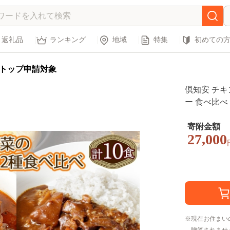
返礼品
ランキング
地域
特集
初めての
トップ申請対象
倶知安 チ
ー 食べ比べ 
ルト食品 ス
も お取り寄
寄附金額
27,000
現在お住まい