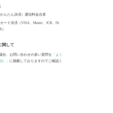
ではなく世界各国から多くのスキーヤー
高
ダーが、上質なパウダースノーを楽しみ
（auかんたん決済）通信料金合算
ード決済（VISA、Master、JCB、Di
EX）
に関して
場合、お問い合わせの多い質問を
「よく
Q）」
に掲載しておりますのでご確認く