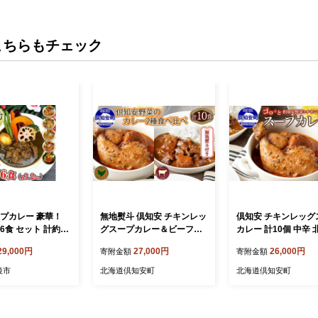
こちらもチェック
ープカレー 豪華！
無地熨斗 倶知安 チキンレッ
倶知安 チキンレッグ
6食 セット 計約3.
グスープカレー＆ビーフカ
カレー 計10個 中辛 
ビーフ エビ チキン キ
レー 食べ比べ 2種 計10個
レトルト 食品 チキ
29,000円
27,000円
26,000円
寄附金額
寄附金額
ンナー 薬膳 カレ
北海道 中辛 レトルト 食品
スープカレー 野菜 
ルトカレー レトルト
スープカレー 牛肉 チキン
も 鶏 チキン お取り
後市
北海道倶知安町
北海道倶知安町
め合わせ
鶏 野菜 じゃがいも レトル
ルメ スパイシー
トカレー