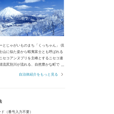
ーとじゃがいものまち「くっちゃん」 倶
士山に似た姿から蝦夷富士とも呼ばれる
ニセコアンヌプリを主峰とするニセコ連
清流尻別川が流れる、自然豊かな町で
尻別川でのラフティング、羊蹄山麓でのサ
自治体紹介をもっと見る
登山、ゴルフなどのアウトドアスポーツ
、近年は夏を涼しく過ごす長期滞在者も
。豊富な羊蹄山の伏流水を利用し、じゃ
ン、アスパラガスなどの農業も盛んで
法
ーの町宣言」をした倶知安町は、「東洋の
」とも呼ばれるスキーの聖地で、冬にな
 カード（番号入力不要）