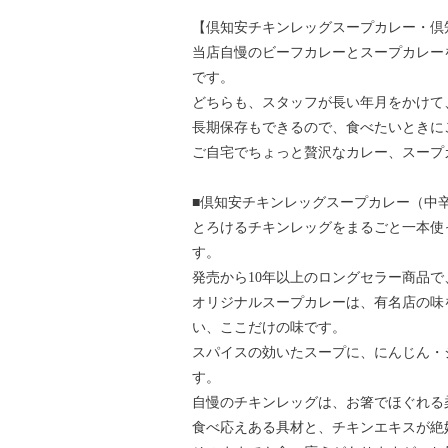
【倶知安チキンレッグスープカレー・倶
当店自慢のビーフカレーとスープカレー
です。
どちらも、スタッフが長い年月をかけて
長期保存もできるので、食べたいときに
ご自宅でちょっと贅沢なカレー、スープ
■倶知安チキンレッグスープカレー（中辛）
とろけるチキンレッグをまるごと一本使
す。
発売から10年以上のロングセラー商品
オリジナルスープカレーは、有名店の味
い、ここだけの味です。
スパイスの効いたスープに、にんじん・
す。
自慢のチキンレッグは、お箸でほぐれる
食べ応えある具材と、チキンエキスが絶