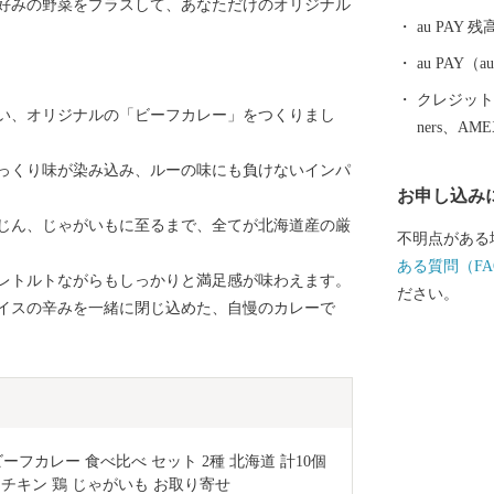
好みの野菜をプラスして、あなただけのオリジナル
ると日本だけ
au PAY 残
やスノーボー
に訪れます。
au PAY
クレジットカ
い、オリジナルの「ビーフカレー」をつくりまし
ners、AM
っくり味が染み込み、ルーの味にも負けないインパ
お申し込み
じん、じゃがいもに至るまで、全てが北海道産の厳
不明点がある
ある質問（FA
レトルトながらもしっかりと満足感が味わえます。
ださい。
イスの辛みを一緒に閉じ込めた、自慢のカレーで
カレー 食べ比べ セット 2種 北海道 計10個 
チキン 鶏 じゃがいも お取り寄せ 