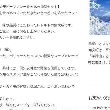
知安ビーフカレー食べ比べ10個セット】
を食べ比べていただきたいとの想いを込めたセット
、味や品質にこだわったレトルトの集大成です。
ご飯と一緒にお召し上がりください。
カレーを堪能ください。
羊蹄山とスキ
300g
知安町は、富
った、ボリュームたっぷりの贅沢なスープカレーで
「羊蹄山」と
峰に囲まれ、
で、具材には、倶知安町産の野菜を使用しています。
す。 夏は、
を知るスタッフ達がこだわり抜いた他では味わえな
イクリング、
の人気が高く
ジャガイモの旨味も凝縮され、コク深い味わいで
増えています
がいもやメロ
お支払い方
柔らかさ。
す。 「スキ
妙に絡んだスープをご堪能ください。
サンモリッツ
au PAY