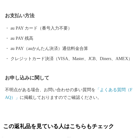
ね回る北海道らしい景色が広がる町です。 また、古くから昆布の
漁場としても栄え、日高昆布をはじめ、春ウニや鮭などの海産物
お支払い方法
や和牛・ミニトマト・花卉など農産物の生産も盛んです。
au PAY カード（番号入力不要）
au PAY 残高
au PAY（auかんたん決済）通信料金合算
クレジットカード決済（VISA、Master、JCB、Diners、AMEX）
お申し込みに関して
不明点がある場合、お問い合わせの多い質問を
「よくある質問（F
AQ）」
に掲載しておりますのでご確認ください。
この返礼品を見ている人はこちらもチェック