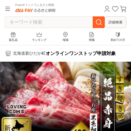
Pontaポイントでふるさと納税
詳細検索
返礼品
ランキング
地域
特集
初めての方
オンラインワンストップ申請対象
北海道新ひだか町