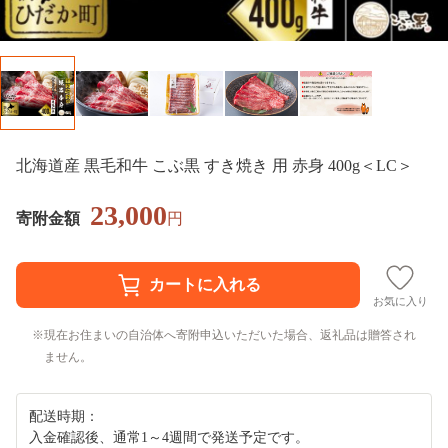
北海道産 黒毛和牛 こぶ黒 すき焼き 用 赤身 400g＜LC＞
23,000
寄附金額
円
お気に入り
現在お住まいの自治体へ寄附申込いただいた場合、返礼品は贈答され
ません。
配送時期：
入金確認後、通常1～4週間で発送予定です。