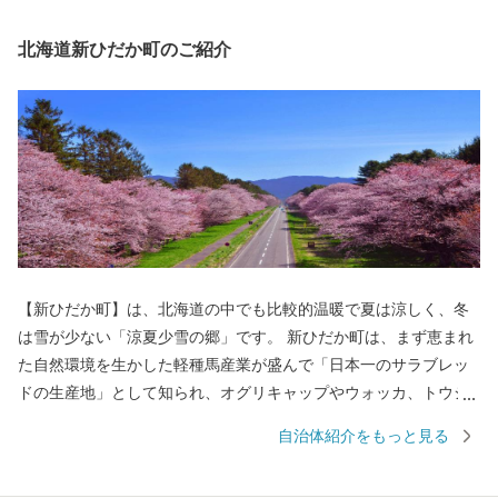
北海道新ひだか町のご紹介
【新ひだか町】は、北海道の中でも比較的温暖で夏は涼しく、冬
は雪が少ない「涼夏少雪の郷」です。 新ひだか町は、まず恵まれ
た自然環境を生かした軽種馬産業が盛んで「日本一のサラブレッ
ドの生産地」として知られ、オグリキャップやウォッカ、トウシ
ョウボーイなどの歴史的名馬を輩出しており「競走馬のふるさ
自治体紹介をもっと見る
と」としての伝統を誇っています。 そして、春には壮大な二十間
道路の桜並木が一斉に花を咲かせ夏には草原を仔馬が無邪気に跳