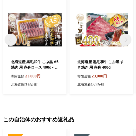
北海道産 黒毛和牛 こぶ黒 A5
北海道産 黒毛和牛 こぶ黒 す
焼肉 用 赤身ロース 400g＜L
き焼き 用 赤身 400g
C＞
23,000円
23,000円
寄附金額
寄附金額
北海道新ひだか町
北海道新ひだか町
この自治体のおすすめ返礼品