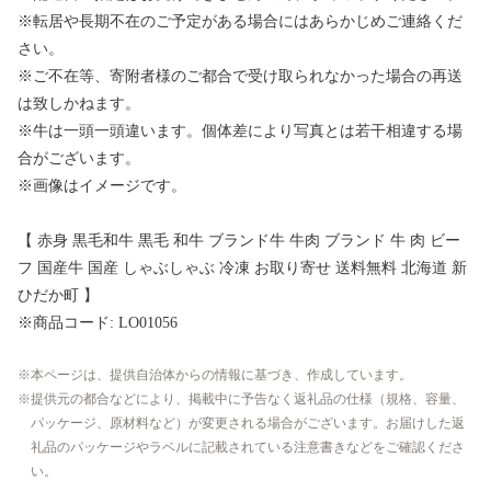
※転居や長期不在のご予定がある場合にはあらかじめご連絡くだ
さい。
※ご不在等、寄附者様のご都合で受け取られなかった場合の再送
は致しかねます。
※牛は一頭一頭違います。個体差により写真とは若干相違する場
合がございます。
※画像はイメージです。
【 赤身 黒毛和牛 黒毛 和牛 ブランド牛 牛肉 ブランド 牛 肉 ビー
フ 国産牛 国産 しゃぶしゃぶ 冷凍 お取り寄せ 送料無料 北海道 新
ひだか町 】
※商品コード: LO01056
本ページは、提供自治体からの情報に基づき、作成しています。
提供元の都合などにより、掲載中に予告なく返礼品の仕様（規格、容量、
パッケージ、原材料など）が変更される場合がございます。お届けした返
礼品のパッケージやラベルに記載されている注意書きなどをご確認くださ
い。