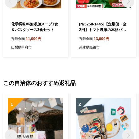
化学調味料無添加スープ3食
[№5258-1445]【定期便・全
＆パスタソース3食セット
2回】トマト農家の本格パス
タソース ガーリック味 120g
11,000円
13,000円
寄附金額
寄附金額
2本セット × 2回｜国産 姫路
市産 完熟八百ちゃんトマト
山梨県甲府市
兵庫県姫路市
万能調味料
この自治体のおすすめ返礼品
1
2