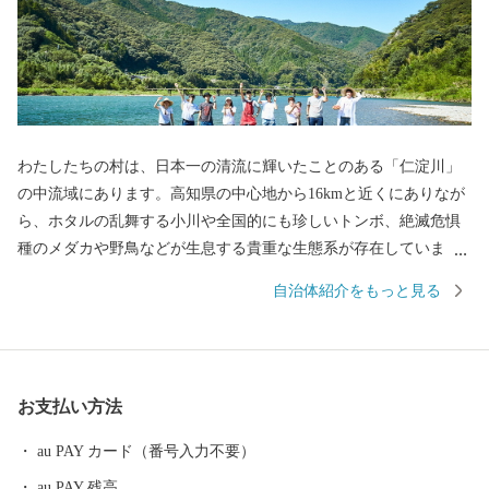
わたしたちの村は、日本一の清流に輝いたことのある「仁淀川」
の中流域にあります。高知県の中心地から16kmと近くにありなが
ら、ホタルの乱舞する小川や全国的にも珍しいトンボ、絶滅危惧
種のメダカや野鳥などが生息する貴重な生態系が存在していま
す。 文化・芸能にも誇りを持っております。土佐二宮をいただい
自治体紹介をもっと見る
ている小村神社には国宝指定の「金銅荘環頭太刀」を保管してお
りますし、長宗我部元親の伝説がある「竜石神社」など歴史のあ
る村です。 村の特産品では、県内生産量一位となる「シュガート
マト」の栽培、中四国最大級の広さを有する「霧山茶」、ひだか
お支払い方法
和紙の生産する世界一薄い和紙など、この村にしかないものも多
くあります。 今後、私たちは日本の高知の村といえば、日高村と
au PAY カード（番号入力不要）
誰もが思っていただけるよう挑戦してまいります。ぜひ、一度、
au PAY 残高