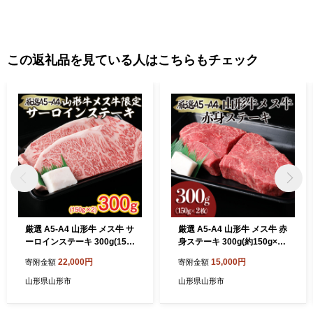
この返礼品を見ている人はこちらもチェック
厳選 A5-A4 山形牛 メス牛 サ
厳選 A5-A4 山形牛 メス牛 赤
ーロインステーキ 300g(150
身ステーキ 300g(約150g×2
g×2枚) FZ22-257
枚) FZ22-249
22,000円
15,000円
寄附金額
寄附金額
山形県山形市
山形県山形市