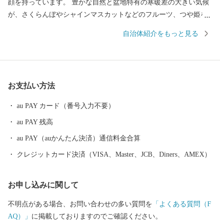
顔を持っています。 豊かな自然と盆地特有の寒暖差の大きい気候
が、さくらんぼやシャインマスカットなどのフルーツ、つや姫を
代表とするブランド米、とろけるような舌触りが特徴の山形牛な
自治体紹介をもっと見る
どの「山形ブランド」を生み出しています。 街中には商家の蔵や
旧家が数多く残り、レトロモダンな雰囲気を醸し出しています。
９００年の歴史を持つ山形鋳物やこけしなど伝統的工芸品も有名
です。 最近では文化的な発展が目覚ましく、平成２９年１０月に
お支払い方法
は山形市が有する映像文化を育む環境が高い評価を受け、日本で
初めて、ユネスコ創造都市ネットワーク映画部門への加盟が認め
au PAY カード（番号入力不要）
られました。また地方都市としては珍しく、プロ・オーケストラ
au PAY 残高
である山形交響楽団が活動しています。 平成３１年４月には中核
市に移行し、保健所を開設するなど、県都としても発展を続けて
au PAY（auかんたん決済）通信料金合算
います。
クレジットカード決済（VISA、Master、JCB、Diners、AMEX）
お申し込みに関して
不明点がある場合、お問い合わせの多い質問を
「よくある質問（F
AQ）」
に掲載しておりますのでご確認ください。