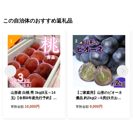
この自治体のおすすめ返礼品
1
2
山形産 白桃 秀 3kg(8玉～14
【ご家庭用】山形のピオーネ
玉)【令和8年産先行予約】F
優品 約2kg(2～6房)[9月お届
U23-315
け] 【令和8年産先行予約】F
10,000円
9,000円
寄附金額
寄附金額
S23-645 くだもの 果物 フル
ーツ 山形 山形県 山形市 202
6年産