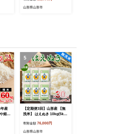
5-080
山形県山形市
5
6
8年産
【定期便3回】山形産 【無
【定期便4回】☆んま～い山
や姫 5
洗米】 はえぬき 10kg(5kg×
形☆5種フルーツ！4回楽し
Y26-0
2)x3ヶ月(計30kg) FZ26-77
む！定期便B(さくらんぼ佐
76,000円
69,000円
寄附金額
寄附金額
6
藤錦／白桃／シャインマス
カット／ラ・フランス／サ
山形県山形市
山形県山形市