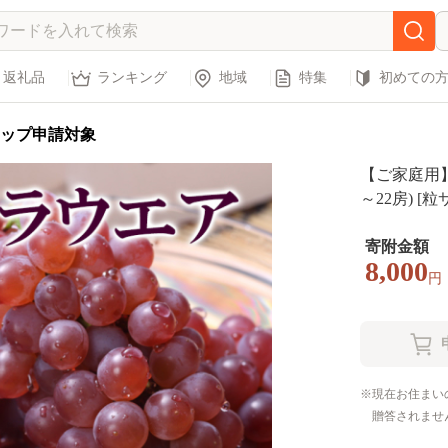
返礼品
ランキング
地域
特集
初めての
ップ申請対象
【ご家庭用】
～22房) 
約】 FS24-1
寄附金額
8,000
円
現在お住まい
贈答されませ