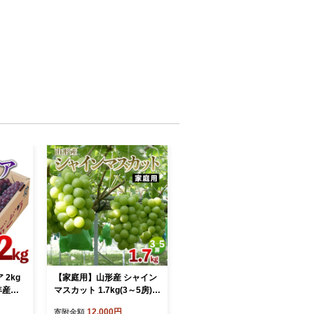
2kg
【家庭用】山形産 シャイン
8年産先
マスカット 1.7kg(3～5房)
【令和8年産先行予約】FS2
12,000円
寄附金額