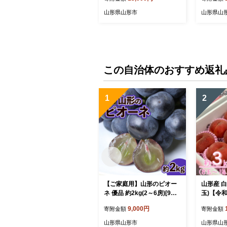
行予約】FS24-570
予約】FS2
山形県山形市
山形県山
この自治体のおすすめ返礼
1
2
【ご家庭用】山形のピオー
山形産 白桃
ネ 優品 約2kg(2～6房)[9月
玉)【令
お届け] 【令和8年産先行予
U23-315
9,000円
寄附金額
寄附金額
約】FS23-645 くだもの 果
物 フルーツ 山形 山形県 山
山形県山形市
山形県山