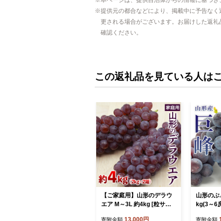
提供元の都合などにより、掲載中に予告なく
更される場合がございます。お届けした返礼
確認ください。
この返礼品を見ている人は
【ご家庭用】山形のデラウ
山形のぶど
エア M～3L 約4kg [粒サイ
kg(3～
ズおまかせ] 【令和8年産先
旬お届け
13,000円
寄附金額
寄附金額