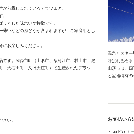
昔から親しまれているデラウエア。
す。
ぱりとした味わいが特徴です。
干薄いなどのぶどうが含まれますが、ご家庭用とし
。
分にお楽しみください。
温泉とスキー
品です。関係市町（山形市、寒河江市、村山市、尾
呼ばれる樹氷
町、大石田町、又は大江町）で生産されたデラウエ
山形市は、四
と盆地特有の
ャインマスカ
るブランド米
などの「山形
は商家の蔵や
気を醸し出し
お支払い方
ださい。
物やこけしな
化的な発展が
au PAY