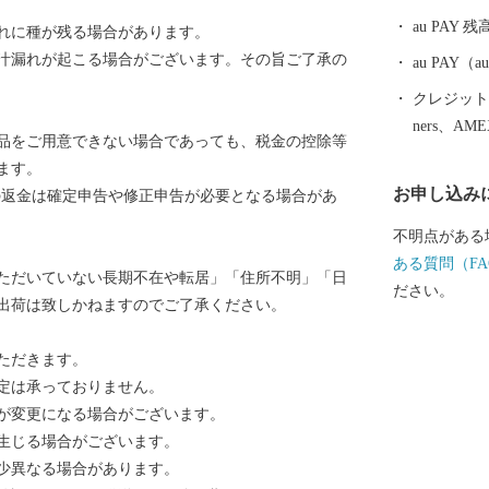
市が有する映
au PAY 残
れに種が残る場合があります。
本で初めて、
汁漏れが起こる場合がございます。その旨ご了承の
への加盟が認
au PAY
しく、プロ・
クレジットカ
しています。
ners、AM
品をご用意できない場合であっても、税金の控除等
健所を開設す
ます。
す。
お申し込み
の返金は確定申告や修正申告が必要となる場合があ
不明点がある
ある質問（FA
ただいていない長期不在や転居」「住所不明」「日
ださい。
出荷は致しかねますのでご了承ください。
ただきます。
定は承っておりません。
が変更になる場合がございます。
生じる場合がございます。
少異なる場合があります。