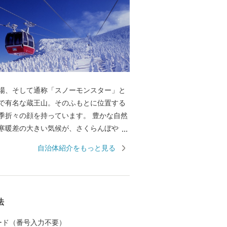
場、そして通称「スノーモンスター」と
で有名な蔵王山。そのふもとに位置する
季折々の顔を持っています。 豊かな自然
寒暖差の大きい気候が、さくらんぼやシ
ットなどのフルーツ、つや姫を代表とす
自治体紹介をもっと見る
、とろけるような舌触りが特徴の山形牛
ブランド」を生み出しています。 街中に
旧家が数多く残り、レトロモダンな雰囲
ています。９００年の歴史を持つ山形鋳
法
ど伝統的工芸品も有名です。 最近では文
目覚ましく、平成２９年１０月には山形
 カード（番号入力不要）