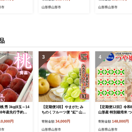
4-651
8年産先行予約】FS24-575
形市
山形県山形市
山形県山形市
品
3
4
 秀 3kg(8玉～14
【定期便3回】やまがた み
【定期便12回】令和
和8年産先行予約】F
ちのくフルーツ便 ”紅” 山形
山形産 特別栽培米 つ
市場で人気のフルーツ 紅
kg×12ヶ月(計60kg) F
10,000円
34,000円
148,000円
寄附金額
寄附金額
[白桃・和梨・シャインマス
31
カット]フルーツ フルーツ定
形市
山形県山形市
山形県山形市