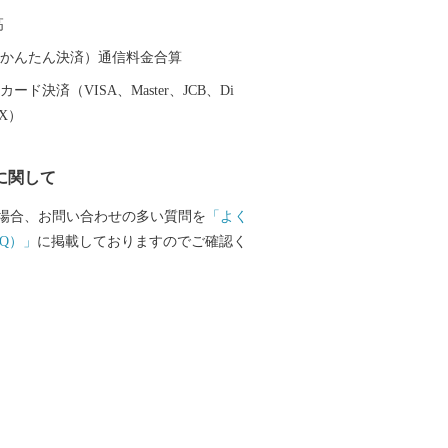
像文化を育む環境が高い評価を受け、日
高
ユネスコ創造都市ネットワーク映画部門
められました。また地方都市としては珍
（auかんたん決済）通信料金合算
オーケストラである山形交響楽団が活動
ード決済（VISA、Master、JCB、Di
 平成３１年４月には中核市に移行し、保
EX）
るなど、県都としても発展を続けていま
に関して
場合、お問い合わせの多い質問を
「よく
Q）」
に掲載しておりますのでご確認く