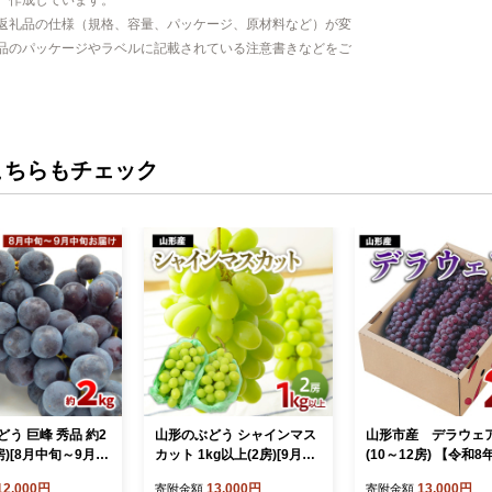
返礼品の仕様（規格、容量、パッケージ、原材料など）が変
品のパッケージやラベルに記載されている注意書きなどをご
こちらもチェック
う 巨峰 秀品 約2
山形のぶどう シャインマス
山形市産 デラウェア 
6房)[8月中旬～9月中
カット 1kg以上(2房)[9月中
(10～12房) 【令和
]【令和8年産先行
旬～10月中旬お届け]【令和
行予約】FS25-725
12,000円
13,000円
13,000円
寄附金額
寄附金額