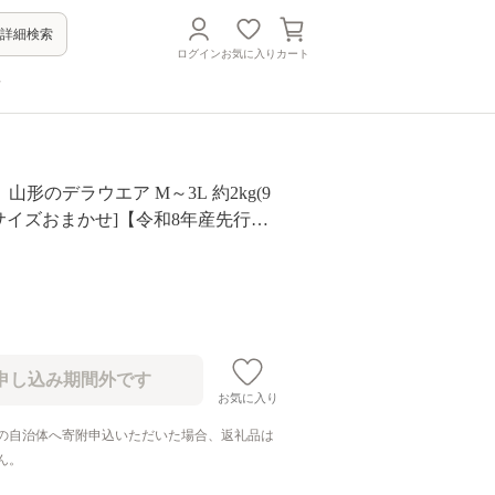
詳細検索
ログイン
お気に入り
カート
方
山形のデラウエア M～3L 約2kg(9
[粒サイズおまかせ]【令和8年産先行予
37
お気に入り
の自治体へ寄附申込いただいた場合、返礼品は
ん。