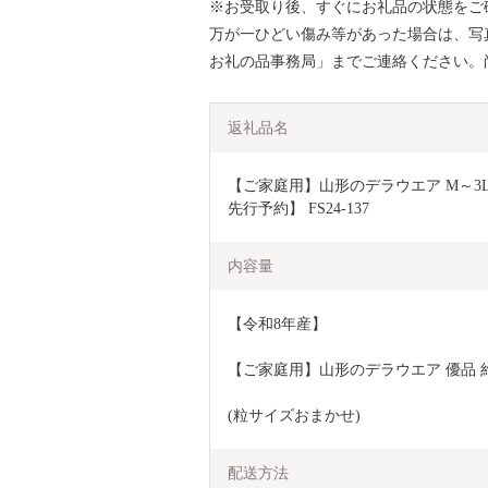
※お受取り後、すぐにお礼品の状態をご
万が一ひどい傷み等があった場合は、写
お礼の品事務局」までご連絡ください。
返礼品名
【ご家庭用】山形のデラウエア M～3L 約
先行予約】 FS24-137
内容量
【令和8年産】
【ご家庭用】山形のデラウエア 優品 約2k
(粒サイズおまかせ) 
配送方法