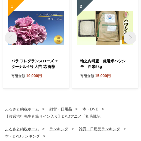
1
2
バラ フレグランスローズ エ
輪之内町産 厳選米ハツシ
ターナル 6号 大苗 花 薔薇
モ 白米5kg
10,000円
15,000円
寄附金額
寄附金額
ふるさと納税ホーム
雑貨・日用品
本・DVD
【渡辺浩行先生直筆サイン入り】DVDアニメ「丸毛戦記」
ふるさと納税ホーム
ランキング
雑貨・日用品ランキング
本・DVDランキング