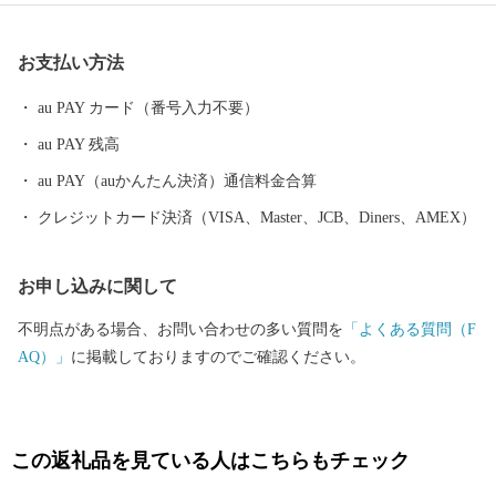
軍家御膳米』と名付け、ブランド化し生産しています。 また、そ
の米を原料に醸造した『徳川将軍家御膳酒』を製造しています。
お支払い方法
町内を流れる小河川には、絶滅危惧種に指定された『カワバタモ
ロコ』が生息しており、平成２１年度に『カワバタモロコ保護条
au PAY カード（番号入力不要）
例』を制定し、保護員を中心に保全活動に取り組んでいます。 こ
au PAY 残高
のほかにも、輪之内町の北部に位置する輪中堤では、春の６００
本の桜、夏の６，０００株のあじさい、秋の紅葉が、訪れる人々
au PAY（auかんたん決済）通信料金合算
の目を楽しませ、四季折々の美しい彩りを楽しむことができま
クレジットカード決済（VISA、Master、JCB、Diners、AMEX）
す。
お申し込みに関して
不明点がある場合、お問い合わせの多い質問を
「よくある質問（F
AQ）」
に掲載しておりますのでご確認ください。
この返礼品を見ている人はこちらもチェック