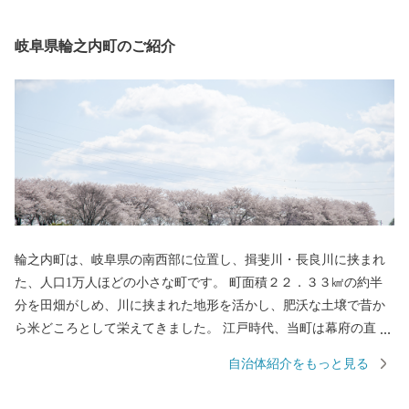
岐阜県輪之内町のご紹介
輪之内町は、岐阜県の南西部に位置し、揖斐川・長良川に挟まれ
た、人口1万人ほどの小さな町です。 町面積２２．３３㎢の約半
分を田畑がしめ、川に挟まれた地形を活かし、肥沃な土壌で昔か
ら米どころとして栄えてきました。 江戸時代、当町は幕府の直轄
領とされ、収穫した米を徳川将軍家に献上していたことを記した
自治体紹介をもっと見る
文献が発見されたことから、当町で広く栽培する水稲『はつし
も』の中でも、肥料・農薬等を徹底管理し栽培した米を『徳川将