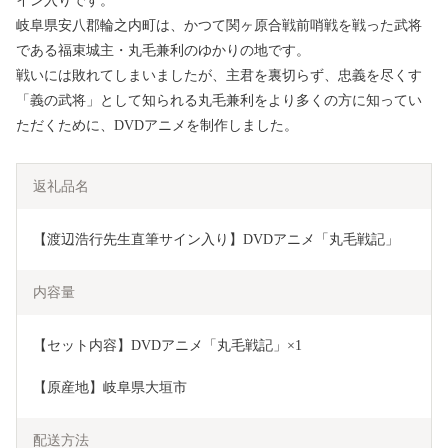
イン入りです。
岐阜県安八郡輪之内町は、かつて関ヶ原合戦前哨戦を戦った武将
である福束城主・丸毛兼利のゆかりの地です。
戦いには敗れてしまいましたが、主君を裏切らず、忠義を尽くす
「義の武将」として知られる丸毛兼利をより多くの方に知ってい
ただくために、DVDアニメを制作しました。
返礼品名
【渡辺浩行先生直筆サイン入り】DVDアニメ「丸毛戦記」
内容量
【セット内容】DVDアニメ「丸毛戦記」×1
【原産地】岐阜県大垣市
配送方法