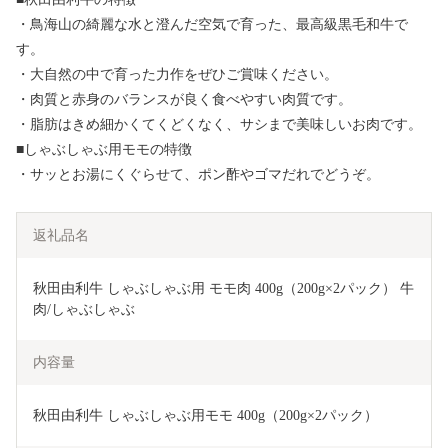
・鳥海山の綺麗な水と澄んだ空気で育った、最高級黒毛和牛で
す。
・大自然の中で育った力作をぜひご賞味ください。
・肉質と赤身のバランスが良く食べやすい肉質です。
・脂肪はきめ細かくてくどくなく、サシまで美味しいお肉です。
■しゃぶしゃぶ用モモの特徴
・サッとお湯にくぐらせて、ポン酢やゴマだれでどうぞ。
返礼品名
秋田由利牛 しゃぶしゃぶ用 モモ肉 400g（200g×2パック） 牛
肉/しゃぶしゃぶ 
内容量
秋田由利牛 しゃぶしゃぶ用モモ 400g（200g×2パック）