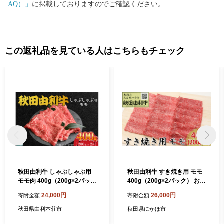
AQ）」
に掲載しておりますのでご確認ください。
この返礼品を見ている人はこちらもチェック
秋田由利牛 しゃぶしゃぶ用
秋田由利牛 すき焼き用 モモ
モモ肉 400g（200g×2パッ
400g（200g×2パック） お肉
ク）
牛肉
24,000円
26,000円
寄附金額
寄附金額
秋田県由利本荘市
秋田県にかほ市