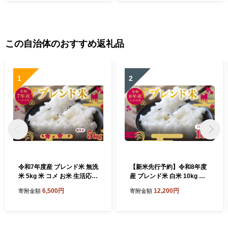
この自治体のおすすめ返礼品
1
2
令和7年度産 ブレンド米 無洗
【新米先行予約】令和8年度
米 5kg 米 コメ お米 生活応援
産 ブレンド米 白米 10kg 精
米 おこめ ご飯 ごはん 秋田県
米 米 コメ お米 生活応援米
6,500円
12,200円
寄附金額
寄附金額
産 秋田 にかほ
おこめ ご飯 ごはん 秋田県産
秋田 にかほ