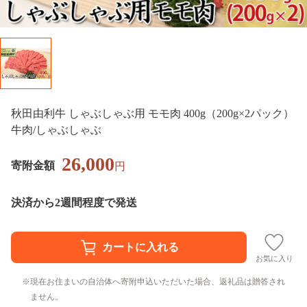
秋田由利牛 しゃぶしゃぶ用 モモ肉 400g（200g×2パック）
牛肉/しゃぶしゃぶ
26,000
寄附金額
円
決済から2週間程度で発送
お気に入り
現在お住まいの自治体へ寄附申込いただいた場合、返礼品は贈答され
ません。