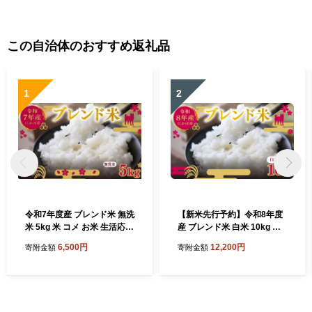
この自治体のおすすめ返礼品
1
2
令和7年度産 ブレンド米 無洗
【新米先行予約】令和8年度
米 5kg 米 コメ お米 生活応援
産 ブレンド米 白米 10kg 精
米 おこめ ご飯 ごはん 秋田県
米 米 コメ お米 生活応援米
6,500円
12,200円
寄附金額
寄附金額
産 秋田 にかほ
おこめ ご飯 ごはん 秋田県産
秋田 にかほ