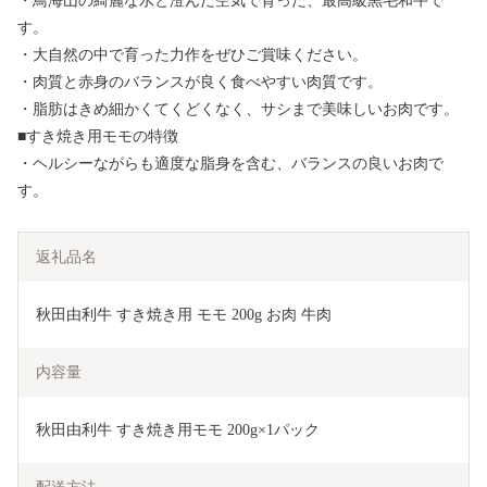
・鳥海山の綺麗な水と澄んだ空気で育った、最高級黒毛和牛で
す。
・大自然の中で育った力作をぜひご賞味ください。
・肉質と赤身のバランスが良く食べやすい肉質です。
・脂肪はきめ細かくてくどくなく、サシまで美味しいお肉です。
■すき焼き用モモの特徴
・ヘルシーながらも適度な脂身を含む、バランスの良いお肉で
す。
返礼品名
秋田由利牛 すき焼き用 モモ 200g お肉 牛肉 
内容量
秋田由利牛 すき焼き用モモ 200g×1パック