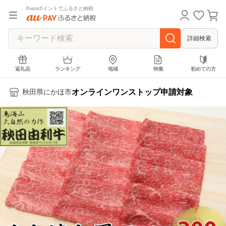
Pontaポイントでふるさと納税
詳細検索
返礼品
ランキング
地域
特集
初めての方
オンラインワンストップ申請対象
秋田県にかほ市