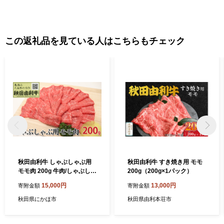
この返礼品を見ている人はこちらもチェック
秋田由利牛 しゃぶしゃぶ用
秋田由利牛 すき焼き用 モモ
モモ肉 200g 牛肉/しゃぶしゃ
200g（200g×1パック）
ぶ
15,000円
13,000円
寄附金額
寄附金額
秋田県にかほ市
秋田県由利本荘市