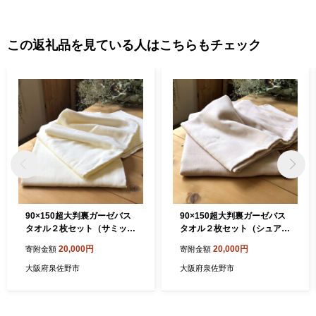
この返礼品を見ている人はこちらもチェック
90×150超大判裏ガーゼバス
90×150超大判裏ガーゼバス
タオル２枚セット（サミット
タオル２枚セット（シュアラ
ホワイト）泉州タオル【泉州
インベージュ）泉州タオル
20,000円
20,000円
寄附金額
寄附金額
タオル 国産 吸水 普段使い 無
【泉州タオル 国産 吸水 普段
地 シンプル 日用品 家族 ファ
使い 無地 シンプル 日用品 家
大阪府泉佐野市
大阪府泉佐野市
ミリー】 020C454
族 ファミリー】 020C455