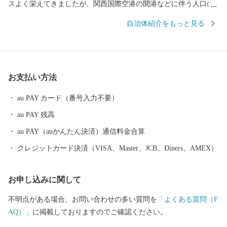
スよく栄えてきましたが、関西国際空港の開港などに伴う人口の
増加とともに、商業・サービス業が盛んになっています。 名前の
自治体紹介をもっと見る
由来は、中世以来の村名「佐野」に旧国名和泉を冠したもので、
伝承では「狭い原野」ということから「狭野」というようにな
り、それが転じて「佐野」とよばれるようになったといわれてい
ます。 昭和23年4月1日、佐野町の市制施行により泉佐野市（いず
お支払い方法
みさのし）が誕生し、昭和29年、南中通村、日根野村、長滝村、
上之郷村、大土村の5カ村が合併し、現在の市域が形成されていま
au PAY カード（番号入力不要）
す。 平成6年9月に開港した関空によるインパクトを最大限に活用
au PAY 残高
し、世界と日本を結ぶ玄関都市として、21世紀にふさわしい国際
都市をめざしてまちづくりに取り組んでいます。
au PAY（auかんたん決済）通信料金合算
クレジットカード決済（VISA、Master、JCB、Diners、AMEX）
お申し込みに関して
不明点がある場合、お問い合わせの多い質問を
「よくある質問（F
AQ）」
に掲載しておりますのでご確認ください。