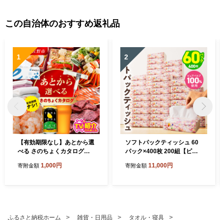
この自治体のおすすめ返礼品
1
2
【有効期限なし】あとから選
ソフトパックティッシュ 60
べる さのちょくカタログ
パック×400枚 200組【ピュ
（寄附1,000円コース）【泉
アパルプ100％ 高評価 人気
1,000円
11,000円
寄附金額
寄附金額
佐野市 ふるさとギフト 4000
急上昇 まとめ買い 日用品 常
品以上 高評価 肉 ビール 海鮮
備品 てぃっしゅ 備蓄 防災 箱
野菜 定期便 タオル ティッシ
なし】 010B1754
ュ 後から カタログギフト あ
とからセレクト】 sn020
ふるさと納税ホーム
雑貨・日用品
タオル・寝具