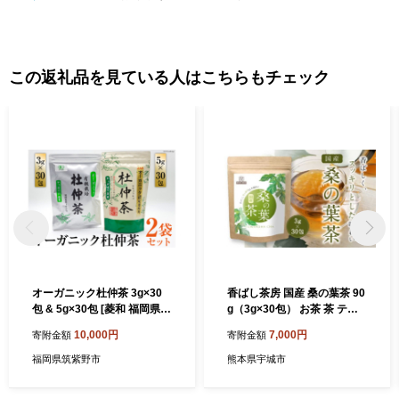
この返礼品を見ている人はこちらもチェック
オーガニック杜仲茶 3g×30
香ばし茶房 国産 桑の葉茶 90
包 & 5g×30包 [菱和 福岡県
g（3g×30包） お茶 茶 ティ
筑紫野市 10011]
ー ティーバッグ
10,000円
7,000円
寄附金額
寄附金額
福岡県筑紫野市
熊本県宇城市