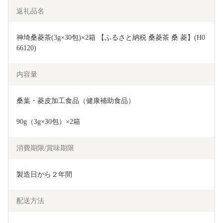
返礼品名
神埼桑菱茶(3g×30包)×2箱 【ふるさと納税 桑菱茶 桑 菱】(H0
66120)
内容量
桑葉・菱皮加工食品（健康補助食品）
90g（3g×30包）×2箱
消費期限/賞味期限
製造日から２年間
配送方法