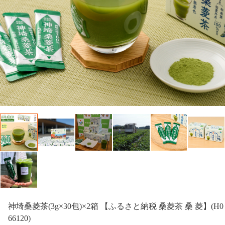
神埼桑菱茶(3g×30包)×2箱 【ふるさと納税 桑菱茶 桑 菱】(H0
66120)