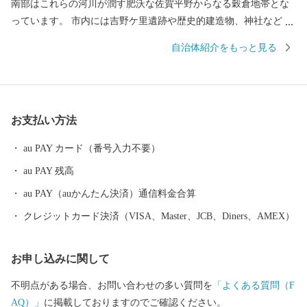
南部はこれらの河川が潤す肥沃な佐賀平野からなる穀倉地帯とな
っています。 市内には吉野ケ里遺跡や歴史的建造物、神社などの
多くの歴史的、文化的遺産があり、様々な郷土芸能や伝統行事が
自治体紹介をもっと見る
継承され、地域文化として形成されています。
お支払い方法
au PAY カード（番号入力不要）
au PAY 残高
au PAY（auかんたん決済）通信料金合算
クレジットカード決済（VISA、Master、JCB、Diners、AMEX）
お申し込みに関して
不明点がある場合、お問い合わせの多い質問を
「よくある質問（F
AQ）」
に掲載しておりますのでご確認ください。