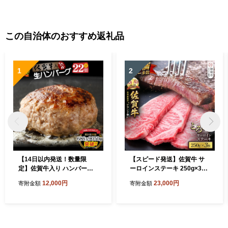
この自治体のおすすめ返礼品
1
2
【14日以内発送！数量限
【スピード発送】佐賀牛 サ
定】佐賀牛入り ハンバーグ 2
ーロインステーキ 250g×3枚
2個 2.6kg(120g×22個)【佐
【黒毛和牛 牛肉 最高級 冷凍
12,000円
23,000円
寄附金額
寄附金額
賀牛 黒毛和牛 ブランド牛 九
ギフト 贈答 丸宗ミート 神埼
州 ハンバーグ 牛肉 豚肉 国産
市】(H065222)
お弁当 おかず 惣菜 おすすめ
人気】(H083106)