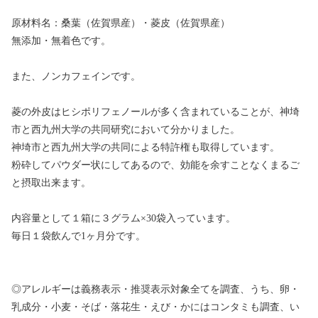
原材料名：桑葉（佐賀県産）・菱皮（佐賀県産）
無添加・無着色です。
また、ノンカフェインです。
菱の外皮はヒシポリフェノールが多く含まれていることが、神埼
市と西九州大学の共同研究において分かりました。
神埼市と西九州大学の共同による特許権も取得しています。
粉砕してパウダー状にしてあるので、効能を余すことなくまるご
と摂取出来ます。
内容量として１箱に３グラム×30袋入っています。
毎日１袋飲んで1ヶ月分です。
◎アレルギーは義務表示・推奨表示対象全てを調査、うち、卵・
乳成分・小麦・そば・落花生・えび・かにはコンタミも調査、い