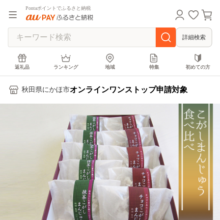
Pontaポイントでふるさと納税
詳細検索
返礼品
ランキング
地域
特集
初めての方
オンラインワンストップ申請対象
秋田県にかほ市