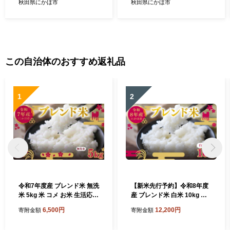
秋田県にかほ市
秋田県にかほ市
この自治体のおすすめ返礼品
1
2
令和7年度産 ブレンド米 無洗
【新米先行予約】令和8年度
米 5kg 米 コメ お米 生活応援
産 ブレンド米 白米 10kg 精
米 おこめ ご飯 ごはん 秋田県
米 米 コメ お米 生活応援米
6,500円
12,200円
寄附金額
寄附金額
産 秋田 にかほ
おこめ ご飯 ごはん 秋田県産
秋田 にかほ