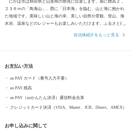
にかほ市は秋田県と山形県の県境に位置します。南に標高２，
２３６ｍの「鳥海山」、西に「日本海」を臨む、山と海に抱かれ
た地域です。美味しい山と海の幸、美しい自然や景観、登山、海
水浴、温泉などのレジャーもお楽しみいただけます。ふるさと納
税を通じて「にかほ市」に触れていただければと思います。
自治体紹介をもっと見る
お支払い方法
au PAY カード（番号入力不要）
au PAY 残高
au PAY（auかんたん決済）通信料金合算
クレジットカード決済（VISA、Master、JCB、Diners、AMEX）
お申し込みに関して