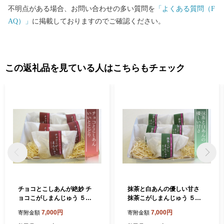
不明点がある場合、お問い合わせの多い質問を
「よくある質問（F
AQ）」
に掲載しておりますのでご確認ください。
この返礼品を見ている人はこちらもチェック
チョコとこしあんが絶妙 チ
抹茶と白あんの優しい甘さ
ョコこがしまんじゅう ５個
抹茶こがしまんじゅう ５個
和菓子 饅頭
和菓子 饅頭
7,000円
7,000円
寄附金額
寄附金額