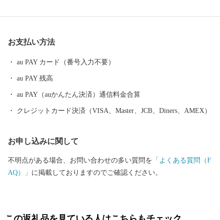
定されています。 現在、養老鉄道存続には力を入れており、3
駅周辺の無料駐車場の整備や年末にイルミネーションの整備をし
て駅を華やかにしております。また少子化により人口減少が進む
お支払い方法
池田町ですが、高校生までの医療費無料化や多子世帯の保育料及
び給食費の無料化、病児病後児保育事業などにより、子育てしや
au PAY カード（番号入力不要）
すい環境づくりに取り組んでおります。
au PAY 残高
au PAY（auかんたん決済）通信料金合算
クレジットカード決済（VISA、Master、JCB、Diners、AMEX）
お申し込みに関して
不明点がある場合、お問い合わせの多い質問を
「よくある質問（F
AQ）」
に掲載しておりますのでご確認ください。
この返礼品を見ている人はこちらもチェック