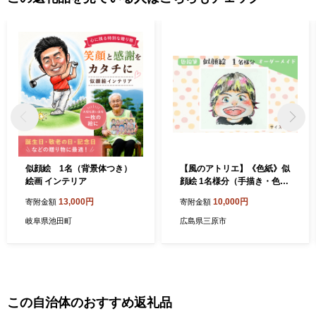
似顔絵 1名（背景体つき）
【風のアトリエ】《色紙》似
絵画 インテリア
顔絵 1名様分（手描き・色鉛
筆） 絵画 インテリア 記念 2
13,000円
10,000円
寄附金額
寄附金額
00005
岐阜県池田町
広島県三原市
この自治体のおすすめ返礼品