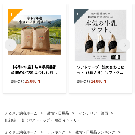
1
2
【令和7年産】岐阜県揖斐郡
ソフトサーブ 詰め合わせセ
産 味のいび米 はつしも 精米
ット（8個入り） ソフトクリ
10kg
ーム ミルク カフェラテ 抹茶
25,000円
14,000円
寄附金額
寄附金額
キャラメルナッツ チョコト
ッピング ミックスベリー 岐
阜県 池田町
ふるさと納税ホーム
雑貨・日用品
インテリア・絵画
似顔絵 1名（バストアップ） 絵画 インテリア
ふるさと納税ホーム
ランキング
雑貨・日用品ランキング