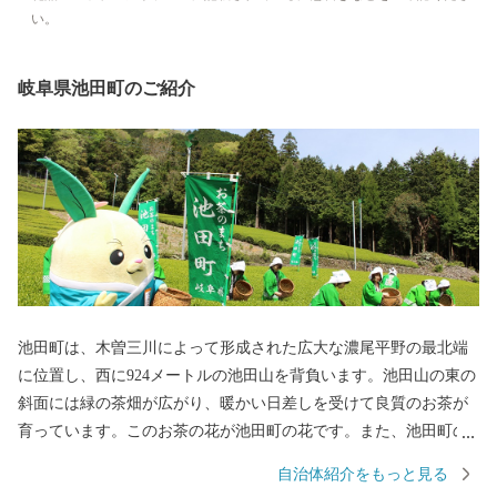
い。
岐阜県池田町のご紹介
池田町は、木曽三川によって形成された広大な濃尾平野の最北端
に位置し、西に924メートルの池田山を背負います。池田山の東の
斜面には緑の茶畑が広がり、暖かい日差しを受けて良質のお茶が
育っています。このお茶の花が池田町の花です。また、池田町の
木はヤマザクラです。特に霞間ヶ渓（かまがたに）の桜は全国的
自治体紹介をもっと見る
に有名で、国の史跡名勝・天然記念物であり、全国の桜百選に指