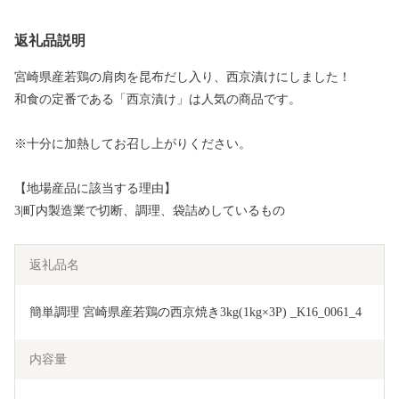
返礼品説明
宮崎県産若鶏の肩肉を昆布だし入り、西京漬けにしました！
和食の定番である「西京漬け」は人気の商品です。
※十分に加熱してお召し上がりください。
【地場産品に該当する理由】
3|町内製造業で切断、調理、袋詰めしているもの
返礼品名
簡単調理 宮崎県産若鶏の西京焼き3kg(1kg×3P) _K16_0061_4
内容量