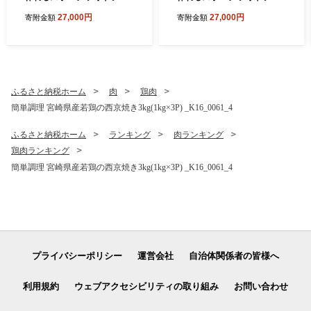
ーム 【スポーツクライミン
ーム 【なぎなた】 K45_001
27,000円
27,000円
寄附金額
寄附金額
グ】 K45_0014
3
ふるさと納税ホーム
肉
鶏肉
簡単調理 宮崎県産若鶏の西京焼き3kg(1kg×3P) _K16_0061_4
ふるさと納税ホーム
ランキング
肉ランキング
鶏肉ランキング
簡単調理 宮崎県産若鶏の西京焼き3kg(1kg×3P) _K16_0061_4
プライバシーポリシー
運営会社
自治体関係者の皆様へ
利用規約
ウェブアクセシビリティの取り組み
お問い合わせ