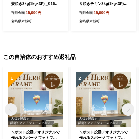
姜焼き3kg(1kg×3P) _K16_0
り焼きチキン3kg(1kg×3P)_
060_4
K16_0059_4
15,000円
15,000円
寄附金額
寄附金額
宮崎県木城町
宮崎県木城町
この自治体のおすすめ返礼品
1
2
＼ポスト投函／オリジナルで
＼ポスト投函／オリジナルで
作れるスポーツ フォトフレ
作れるスポーツ フォトフレ