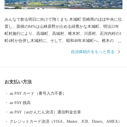
みんなで創る明日に向けて翔くまち 木城町 宮崎県のほぼ中央に位
置し、面積の84%は山林原野が占める緑豊かな木城町。明治22年
町村施行により、高城町、高城村、椎木村、川原村、石河内村の1
町4村が合併し木城村に、そして、昭和48年木城町へ。椎木の
「木」と高城の「城」を組み合わせて「木城」としたのが「木
自治体紹介をもっと見る
城」町の始まりです。 町の中央を流れ、日向灘へ注ぐ小丸川は、
町内に4つの発電所を置くほどの水量豊富な川です。その中流には
川原自然公園があり、キャンプや川遊び、カヌー体験などアクテ
ィブに楽しめる人気のスポット。山間部には「木城えほんの郷」
お支払い方法
があり、山里の魅力を味わいながら絵本に親しむことができま
す。 かつての文豪・武者小路実篤とその同士が、石河内の川沿い
au PAY カード（番号入力不要）
の地に、理想郷を目指して「日向新しき村」を開村。6年の短い期
au PAY 残高
間でしたが、農業に勤しみながら文筆活動を送りました。 ありの
ままの自然が色濃く残る、農山村のまち・木城町。町でとれるシ
au PAY（auかんたん決済）通信料金合算
イタケや柚子、梅、タケノコなどの農産品を使った加工品も、町
クレジットカード決済（VISA、Master、JCB、Diners、AMEX）
民の温かさが伝わる素朴な味わいで喜ばれています。 実篤のよう