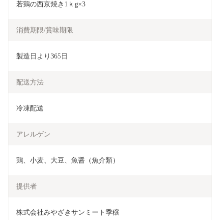
若鶏の西京焼き1ｋg×3
消費期限/賞味期限
製造日より365日
配送方法
冷凍配送
アレルゲン
鶏、小麦、大豆、魚醤（魚介類）
提供者
株式会社みやざきサンミート季穣