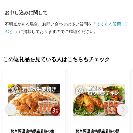
に、この地の魅力に惹かれて来る移住者も少しずつですが増えて
お申し込みに関して
いることはうれしい限りです。木城町はこれから、町内外との交
流がますます深まるような情報発信を目指しています。
不明点がある場合、お問い合わせの多い質問を
「よくある質問（F
AQ）」
に掲載しておりますのでご確認ください。
この返礼品を見ている人はこちらもチェック
簡単調理 宮崎県産若鶏の生
簡単調理 宮崎県産若鶏の照