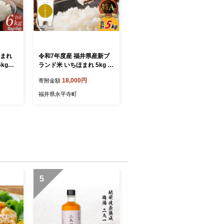
ほまれ
令和7年度産 福井県産新ブ
6kg）
ランド米 いちほまれ 5kg [A
米 ご
-002025]
18,000円
寄附金額
b012]
福井県永平寺町
5
6