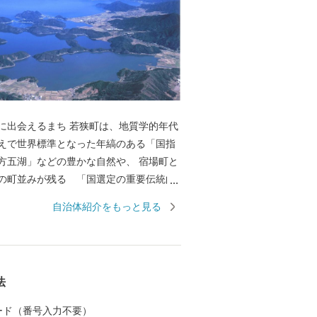
まち 若狭町は、地質学的年代
えで世界標準となった年縞のある「国指
方五湖」などの豊かな自然や、 宿場町と
の町並みが残る 「国選定の重要伝統的
地区 熊川宿」などの歴史資産を有し、
自治体紹介をもっと見る
化が薫る町です。 若狭町では、それら自
全と活用に取り組むために、若狭町に想
ださる皆様から広くご寄附（ふるさと納
これからのまちづくりに役立ててまいり
法
ふるさと納税」制度を利用して、若狭町
ださい。
 カード（番号入力不要）