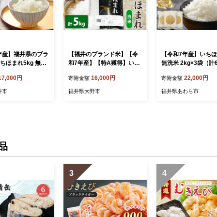
年産】福井県のブラ
【福井のブランド米】【令
【令和7年産】いち
ちほまれ5kg 無洗
和7年産】【特A獲得】いち
無洗米 2kg×3袋（計
気 品種 ブランド米
ほまれ 白米 5kg × 1袋
／ 福井県産 ブランド
17,000円
16,000円
22,000円
寄附金額
寄附金額
-6176]
飯 白米 新鮮 [aw064-
井市
福井県大野市
福井県あわら市
品
3
4