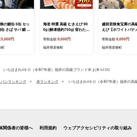
狭の鯖缶 6缶 セッ
海老 特選 高級 むきえび 90
越前若狭食宝庫の高
鯖缶 さば サバ 鯖 缶
0g (解凍後約750g) 背わたな
えび【ホワイトバナ
魚介 魚介類 海鮮 福
し 冷凍 加工食品 魚介類
ビ冷凍】800g/約90～
15,000円
9,000円
8,000円
寄附金額
寄附金額
町 福井県若狭町
海老
狭町
福井県若狭町
福井県若狭町
いちほまれ4キロ（令和7年産）福井の高級ブランド米 お米 b1102
・パンランキング
米ランキング
いちほまれ4キロ（令和7年産）福井の高級ブ
体関係者の皆様へ
利用規約
ウェブアクセシビリティの取り組み