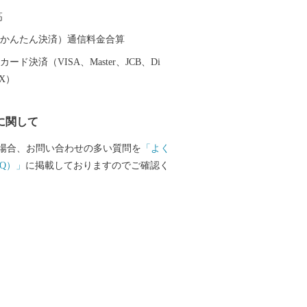
高
（auかんたん決済）通信料金合算
ード決済（VISA、Master、JCB、Di
EX）
に関して
場合、お問い合わせの多い質問を
「よく
Q）」
に掲載しておりますのでご確認く