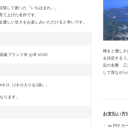
目指して創った「いちほまれ」。
、育て上げた名作です。
る優しい甘さをお楽しみいただけると幸いです。
輝きと優しさに出会える
ブランド米 お米 b1102
を決定するう
定の名勝 三
して昔ながら
建造物群保存
4キロ（2キロ入りを2袋）。
自然と歴史文
然・歴史の保
なります。
いを寄せてく
税）を募り、
お支払い方
ます。ぜひ「
を応援してく
au PAY