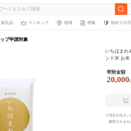
返礼品
ランキング
地域
特集
初めての
ップ申請対象
いちほまれ
ンド米 お米 b
寄附金額
20,000
現在お住まい
贈答されませ