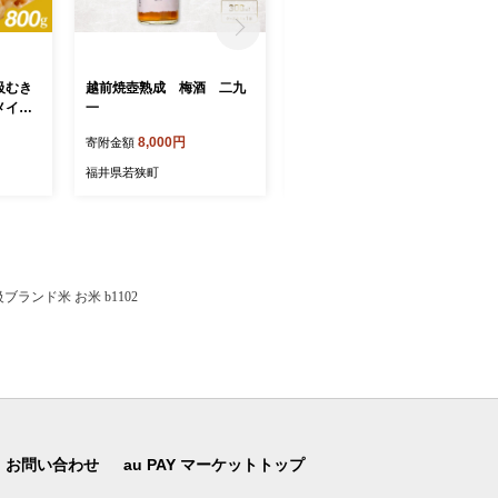
級むき
越前焼壺熟成 梅酒 二九
BENIシロップ 6本入
メイエ
一
18,000円
寄附金額
100尾
8,000円
寄附金額
福井県若狭町
福井県若狭町
ランド米 お米 b1102
お問い合わせ
au PAY マーケットトップ