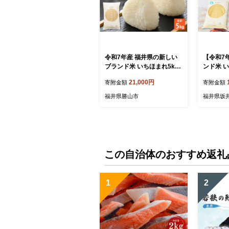
令和7年産 福井県の新しい
【令和7
ブランド米 いちほまれ5kg
ンド米 い
×1袋 [B-015008]
米 【 人
21,000円
寄附金額
寄附金額
特A 】 [A
福井県勝山市
福井県坂
この自治体のおすすめ返礼
1
2