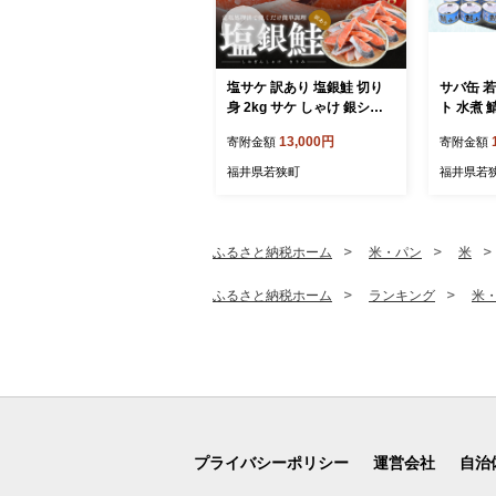
塩サケ 訳あり 塩銀鮭 切り
サバ缶 若
身 2kg サケ しゃけ 銀シャ
ト 水煮 
ケ 規格外 おかず 惣菜 冷凍
缶詰 魚 
13,000円
寄附金額
寄附金額
魚
井 若狭
福井県若狭町
福井県若
ふるさと納税ホーム
米・パン
米
ふるさと納税ホーム
ランキング
米
プライバシーポリシー
運営会社
自治