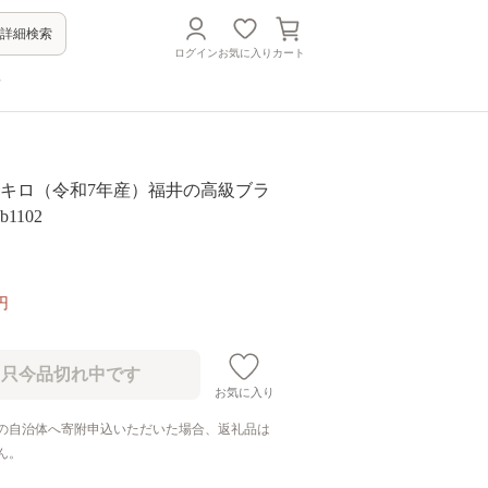
詳細検索
ログイン
お気に入り
カート
方
4キロ（令和7年産）福井の高級ブラ
1102
円
お気に入り
の自治体へ寄附申込いただいた場合、返礼品は
ん。