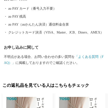
原まで最速で40分、つくばまでは12分で結ばれました。 みらい平
au PAY カード（番号入力不要）
駅周辺では県主体の優良な住宅地開発が進みマンションなどが整
au PAY 残高
備され、新しいまちづくり進んでいます。 また、市内には首都圏
内で唯一、時代劇のロケが出来る施設である「ワープステーショ
au PAY（auかんたん決済）通信料金合算
ン江戸」をはじめ、関東三大不動尊である「板橋不動尊」や茨城
クレジットカード決済（VISA、Master、JCB、Diners、AMEX）
百景に名を連ねる「福岡堰の桜並木」、さらに間宮海峡を発見し
た偉大な探検家・測量家である「間宮林蔵」の生家や記念館な
お申し込みに関して
ど、多くの観光名所があります。 ぜひ魅力あふれる当市まで実際
に足をお運びください。
不明点がある場合、お問い合わせの多い質問を
「よくある質問（F
AQ）」
に掲載しておりますのでご確認ください。
この返礼品を見ている人はこちらもチェック