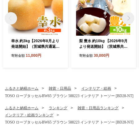
幸水 約3kg【2026年8月より
梨 豊水 約10kg 【2026年9月
発送開始】（茨城県共通返礼
より発送開始】（茨城県共通
品 [梨]：大子町産） 高糖度
返礼品 [梨]：大子町産）田舎
11,000円
30,000円
寄附金額
寄附金額
ギフト 贈り物 プレゼント フ
の頑固おやじが厳選！ 梨 豊
ルーツ なし ナシ 和梨 梨 果
水 高糖度 ギフト 甘い 美味し
実 旬のフルーツ お取り寄せ
い フルーツ デザート [BI305
くだもの 果物 みずみずしい
-NT]
[FC72-NT]
ふるさと納税ホーム
雑貨・日用品
インテリア・絵画
TOSO ロープタッセルBW65 ブラウン 588223 インテリア トーソー [BD28-NT]
ふるさと納税ホーム
ランキング
雑貨・日用品ランキング
インテリア・絵画ランキング
TOSO ロープタッセルBW65 ブラウン 588223 インテリア トーソー [BD28-NT]