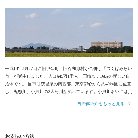
平成18年3月27日に旧伊奈町、旧谷和原村が合併し「つくばみらい
市」が誕生しました。人口約5万1千人、面積79．16㎢の新しい自
治体です。 当市は茨城県の南西部、東京都心から約40㎞圏に位置
し、鬼怒川、小貝川の2大河川が流れています。小貝川沿いには、
広大な水田地帯が広がり、丘陵部は、畑地、4つのゴルフ場、住宅
自治体紹介をもっと見る
地が形成され首都圏近郊都市に位置付けされています。 道路網
は、北部に国道354号線、西側に国道294号線、中央部を常磐自動
車道が走り、国道294号線と交差し谷和原ICがあり交通の利便がは
かられています。 鉄道網では、関東鉄道常総線や首都圏新都市高
お支払い方法
速鉄道「つくばエクスプレス」が走り、みらい平駅から東京秋葉