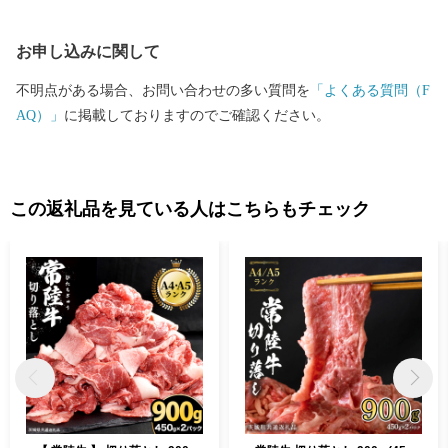
百景に名を連ねる「福岡堰の桜並木」、さらに間宮海峡を発見し
た偉大な探検家・測量家である「間宮林蔵」の生家や記念館な
お申し込みに関して
ど、多くの観光名所があります。 ぜひ魅力あふれる当市まで実際
に足をお運びください。
不明点がある場合、お問い合わせの多い質問を
「よくある質問（F
AQ）」
に掲載しておりますのでご確認ください。
この返礼品を見ている人はこちらもチェック