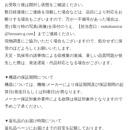
お受取り後は開封し状態をご確認ください。
数日経過後にご連絡を頂戴した場合などは、品目により対応をお
断りする場合もございますので、万が一不備等があった場合は、
受け取り時の写真(画像)を添付のうえ、【担当窓口：tsukubamirai
@furusato-g.com】までご連絡ください。
現物調査にご協力いただく場合もございますので、処分せずに保
管のほどよろしくお願いいたします。
天災・気候等の諸事情による収穫量の激減、著しい品質問題が発
生した際は、発送遅延・代品対応となる場合がございます。
▼機器の保証期間について
機器については、機種/メーカーにより保証期間及び保証期間の起
算日(発送日もしくは到着日)が異なります。
メーカー保証対象外要件による故障は保証対象外となりますので
予めご了承ください。
▼返礼品のお届け時期について
返礼品ページにお届けまでの目安を記載しております。