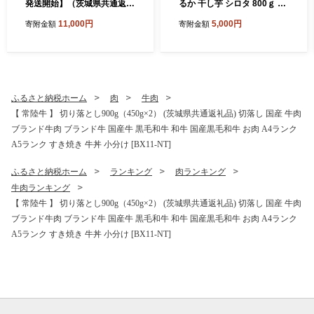
発送開始】（茨城県共通返礼
るか 干し芋 シロタ 800ｇ 干
品 [梨]：大子町産） 高糖度
しいも ほしいも 茨城 いも 芋
11,000円
5,000円
寄附金額
寄附金額
ギフト 贈り物 プレゼント フ
さつまいも さつま芋 茨城 べ
ルーツ なし ナシ 和梨 梨 果
にはるか お菓子 おやつ スイ
実 旬のフルーツ お取り寄せ
ーツ 和菓子 国産 塚田商店 マ
くだもの 果物 みずみずしい
ツコの知らない世界 [EA07-
[FC72-NT]
NT]
ふるさと納税ホーム
肉
牛肉
【 常陸牛 】 切り落とし900g（450g×2） (茨城県共通返礼品) 切落し 国産 牛肉
ブランド牛肉 ブランド牛 国産牛 黒毛和牛 和牛 国産黒毛和牛 お肉 A4ランク
A5ランク すき焼き 牛丼 小分け [BX11-NT]
ふるさと納税ホーム
ランキング
肉ランキング
牛肉ランキング
【 常陸牛 】 切り落とし900g（450g×2） (茨城県共通返礼品) 切落し 国産 牛肉
ブランド牛肉 ブランド牛 国産牛 黒毛和牛 和牛 国産黒毛和牛 お肉 A4ランク
A5ランク すき焼き 牛丼 小分け [BX11-NT]