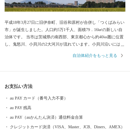
平成18年3月27日に旧伊奈町、旧谷和原村が合併し「つくばみらい
市」が誕生しました。人口約5万1千人、面積79．16㎢の新しい自
治体です。 当市は茨城県の南西部、東京都心から約40㎞圏に位置
し、鬼怒川、小貝川の2大河川が流れています。小貝川沿いには、
広大な水田地帯が広がり、丘陵部は、畑地、4つのゴルフ場、住宅
自治体紹介をもっと見る
地が形成され首都圏近郊都市に位置付けされています。 道路網
は、北部に国道354号線、西側に国道294号線、中央部を常磐自動
車道が走り、国道294号線と交差し谷和原ICがあり交通の利便がは
かられています。 鉄道網では、関東鉄道常総線や首都圏新都市高
お支払い方法
速鉄道「つくばエクスプレス」が走り、みらい平駅から東京秋葉
原まで最速で40分、つくばまでは12分で結ばれました。 みらい平
au PAY カード（番号入力不要）
駅周辺では県主体の優良な住宅地開発が進みマンションなどが整
au PAY 残高
備され、新しいまちづくり進んでいます。 また、市内には首都圏
内で唯一、時代劇のロケが出来る施設である「ワープステーショ
au PAY（auかんたん決済）通信料金合算
ン江戸」をはじめ、関東三大不動尊である「板橋不動尊」や茨城
クレジットカード決済（VISA、Master、JCB、Diners、AMEX）