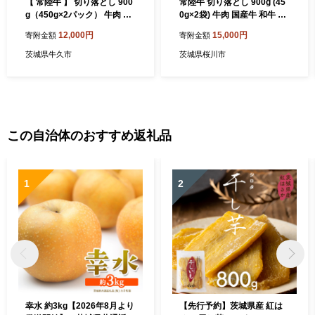
【 常陸牛 】 切り落とし 900
常陸牛 切り落とし 900g (45
g（450g×2パック） 牛肉 国
0g×2袋) 牛肉 国産牛 和牛 切
産 牛 肉 切り落とし肉 切落し
落し お肉 A4ランク A5ラン
12,000円
15,000円
寄附金額
寄附金額
小分け お肉 A4 A5 ブランド
ク ブランド牛 切り落し すき
牛 黒毛和牛 和牛 国産黒毛和
焼き 小分け 冷凍 （茨城県共
茨城県牛久市
茨城県桜川市
牛 国産牛 すき焼き すきやき
通返礼品） [CD001sa]
( 茨城県共通返礼品 )
この自治体のおすすめ返礼品
1
2
幸水 約3kg【2026年8月より
【先行予約】茨城県産 紅は