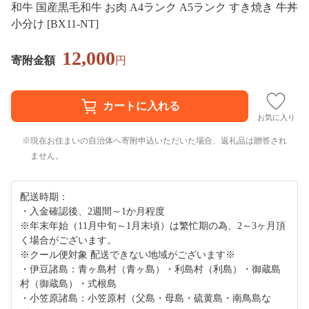
和牛 国産黒毛和牛 お肉 A4ランク A5ランク すき焼き 牛丼
小分け [BX11-NT]
12,000
寄附金額
円
お気に入り
現在お住まいの自治体へ寄附申込いただいた場合、返礼品は贈答され
ません。
配送時期：
・入金確認後、2週間～1か月程度
※年末年始（11月中旬～1月末頃）は繁忙期の為、2～3ヶ月頂
く場合がございます。
※クール便対象 配送できない地域がございます※
・伊豆諸島：青ヶ島村（青ヶ島）・利島村（利島）・御蔵島
村（御蔵島）・式根島
・小笠原諸島：小笠原村（父島・母島・硫黄島・南鳥島な