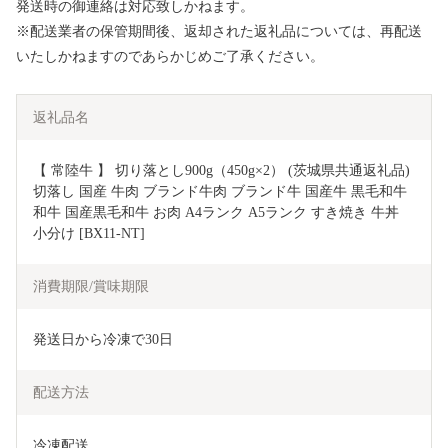
発送時の御連絡は対応致しかねます。
※配送業者の保管期間後、返却された返礼品については、再配送
いたしかねますのであらかじめご了承ください。
返礼品名
【 常陸牛 】 切り落とし900g（450g×2） (茨城県共通返礼品)  
切落し 国産 牛肉 ブランド牛肉 ブランド牛 国産牛 黒毛和牛 
和牛 国産黒毛和牛 お肉 A4ランク A5ランク すき焼き 牛丼 
小分け [BX11-NT]
消費期限/賞味期限
発送日から冷凍で30日
配送方法
冷凍配送