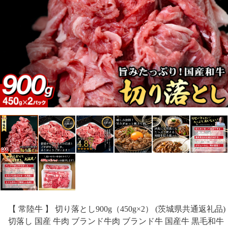
【 常陸牛 】 切り落とし900g（450g×2） (茨城県共通返礼品)
切落し 国産 牛肉 ブランド牛肉 ブランド牛 国産牛 黒毛和牛