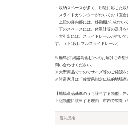
・収納スペースが多く、用途に応じた収
・スライドカウンターが付いており置台
・上段の扉内部には、移動棚が1枚付い
・下のスペースには、体重計等の器具を
・大引出には、スライドレールが付いて
す。（下1段目フルスライドレール）
※離島(沖縄諸島含む)へのお届けご希
問い合わせください。
※大型商品ですのでサイズ等のご確認を
※諸富家具は「佐賀県指定伝統的地場産
【地場産品基準のうち該当する類型：告示
上記類型に該当する理由 市内で製造（
返礼品名