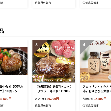
賀市
佐賀県佐賀市
佐賀県佐賀市
品
3
4
賀牛合挽【空翔ぶ
【牧場直送】佐賀牛ハンバ
アロマ『いんすたん
グ】10個（ソース
ーグステーキ 8個：B200-0
琲』おりじなる大瓶
5-007
66
えセット インスタン
33,500円
20,000円
14,500円
寄附金額
寄附金額
ヒー 珈琲 飲料 アロ
佐賀県 佐賀市 三瀬村
賀市
佐賀県佐賀市
佐賀県佐賀市
5-024