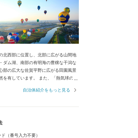
の北西部に位置し、北部に広がる山間地
・ダム湖、南部の有明海の豊穣な干潟な
心部の広大な佐賀平野に広がる田園風景
然を有しています。 また、「熱気球の
、秋には、国内最大の熱気球イベント
自治体紹介をもっと見る
ーナショナルバルーンフェスタ」を開催
気球が広大な佐賀平野を彩ります。 平成
は、渡り鳥のシギ・チドリ類飛来数日本一を
る塩生生物「シチメンソウ」が自生する
法
」が、ラムサール条約湿地に登録されま
初の実用蒸気船「凌風丸」が造られた世界
 カード（番号入力不要）