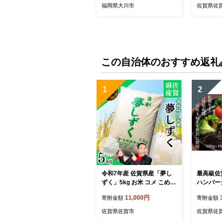
福岡県大川市
佐賀県佐
この自治体のおすすめ返礼
1
2
令和7年産 佐賀県産「夢し
最高級佐
ずく」5kg お米 コメ こめ：
ハンバー
B110-064
付）：B33
11,000円
寄附金額
寄附金額
佐賀県佐賀市
佐賀県佐