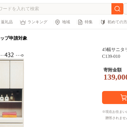
返礼品
ランキング
地域
特集
初めての
ップ申請対象
45幅サニ
C139-010
寄附金額
139,00
現在お住まい
贈答されませ