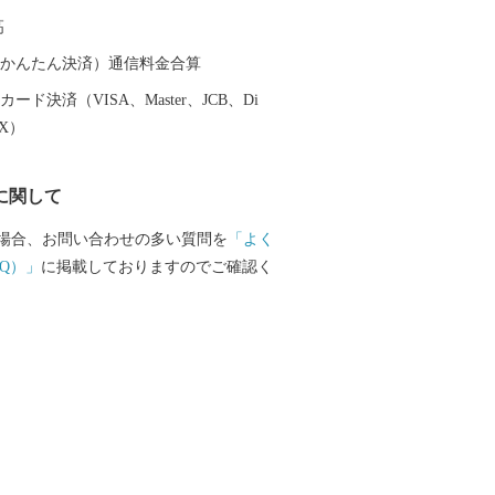
重津海軍所跡」をはじめ、幕末維新の歴
高
ころの1つです。
（auかんたん決済）通信料金合算
ード決済（VISA、Master、JCB、Di
EX）
に関して
場合、お問い合わせの多い質問を
「よく
Q）」
に掲載しておりますのでご確認く