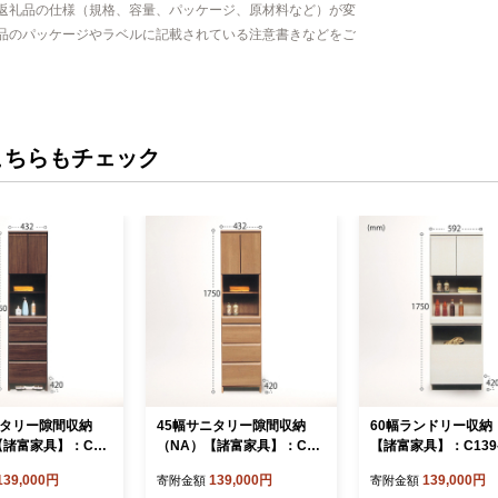
返礼品の仕様（規格、容量、パッケージ、原材料など）が変
品のパッケージやラベルに記載されている注意書きなどをご
こちらもチェック
ニタリー隙間収納
45幅サニタリー隙間収納
60幅ランドリー収納
【諸富家具】：C13
（NA）【諸富家具】：C13
【諸富家具】：C139-
9-008
139,000円
139,000円
139,000円
寄附金額
寄附金額