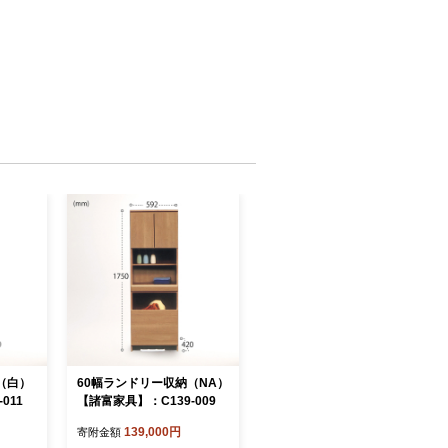
（白）
60幅ランドリー収納（NA）
011
【諸富家具】：C139-009
139,000円
寄附金額