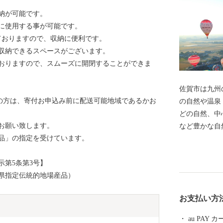
納が可能です。
に使用する事が可能です。
ておりますので、収納に便利です。
収納できるスペースがございます。
おりますので、スムーズに開閉することができま
佐賀市は九州
望の方は、寄付お申込み前に配送可能地域であるかお
の自然や温泉
どの自然、中
お願い致します。
など豊かな自
品」の指定を受けています。
街」と呼ばれ
「佐賀インタ
第5条第3号】
し、沢山の熱
県指定伝統的地場産品）
27年5月に
誇り、紅葉す
お支払い方
「東よか干潟
した。 日本
au PAY