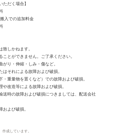
いただく場合】
料
げ搬入での追加料金
料
は致しかねます。
ることができません。ご了承ください。
曲がり・伸縮・しみ・傷など。
たはそれによる故障および破損。
下・重量物を置くなど）での故障および破損。
理や改造等による故障および破損。
輸送時の故障および破損につきましては、配送会社
障および破損。
、作成しています。