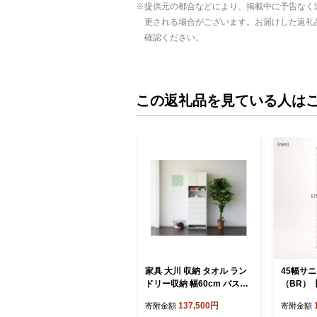
提供元の都合などにより、掲載中に予告なく
更される場合がございます。お届けした返礼
確認ください。
この返礼品を見ている人は
家具 大川 収納 タオル ラン
45幅サ
ドリー収納 幅60cm バス用
（BR）
品収納 隙間収納 ホワイト
9-006
137,500円
寄附金額
寄附金額