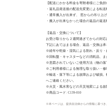
【配送にかかる料金を寄附者様にご負担
・返礼品発送後の配送先変更による転送
・通常搬入が出来ず、 窓からの吊り上
・搬入が出来なかった場合の返品の返送
【返品・交換について】
お受け取りから２週間過ぎてからの対応
下記にあてはまる場合、返品・交換は承
※経年や乾燥・湿気による割れ・反り・
※回転盤・キャスターなどの消耗品、ま
※意図されていないご使用方法（物の落
※ご利用者様による無理な取り扱い・修
※輸送・落下等による故障および破損。
へご連絡ください。
※火災・風水害などの天災地変による故
※商品コード: C139-010
本ページは、提供自治体からの情報に基づき