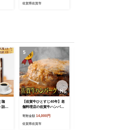
佐賀県佐賀市
5
6
と珈
【佐賀牛ひとすじ40年】老
栗のバスクチーズケーキ：
＋詰替
舗料理店の佐賀牛ハンバー
B120-012
トコー
グ 8個：B140-095
14,000円
12,000円
寄附金額
寄附金額
マ珈琲
：B14
佐賀県佐賀市
佐賀県佐賀市