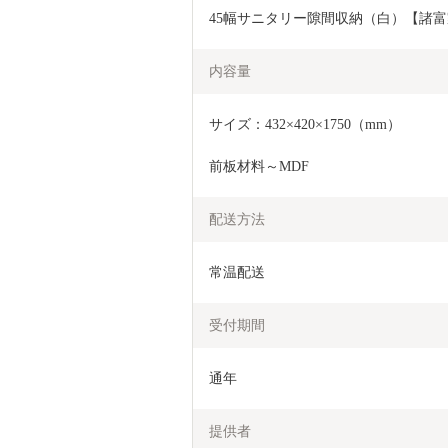
45幅サニタリー隙間収納（白）【諸富家具
内容量
サイズ：432×420×1750（mm）
前板材料～MDF
配送方法
常温配送
受付期間
通年
提供者