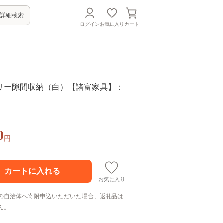
詳細検索
ログイン
お気に入り
カート
方
タリー隙間収納（白）【諸富家具】：
0
円
お気に入り
の自治体へ寄附申込いただいた場合、返礼品は
ん。