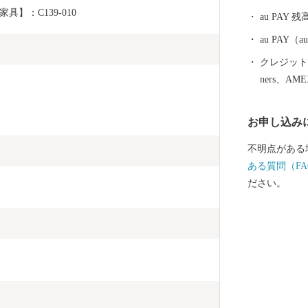
文化遺産「三
】：C139-010
au PAY 残
史遺産も見ど
au PAY
クレジットカ
ners、AM
お申し込み
不明点がある
ある質問（FA
ださい。