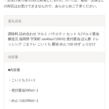
・お受け取り後3日以上経過したものについては、返品・交換など
の対応はお受けできませんので、あらかじめご了承ください。
返礼品名
調味料 詰め合わせ マルト バラエティ セット A [マルト醤油
醸造元 福岡県 宇美町 um40azo720010] 煮付醤油 ぽん酢 ドレ
ッシング ごまドレ こいくち 醬油 めんつゆ ゆず ふりかけ
内容量
■内容量
・こいくち１L×１
・煮付醤油500ml×１
・めんつゆ290ml×１