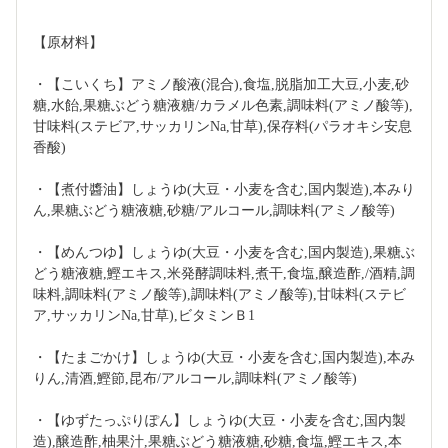
【原材料】
・【こいくち】アミノ酸液(混合),食塩,脱脂加工大豆,小麦,砂
糖,水飴,果糖ぶどう糖液糖/カラメル色素,調味料(アミノ酸等),
甘味料(ステビア,サッカリンNa,甘草),保存料(パラオキシ安息
香酸)
・【煮付醬油】しょうゆ(大豆・小麦を含む,国内製造),本みり
ん,果糖ぶどう糖液糖,砂糖/アルコール,調味料(アミノ酸等)
・【めんつゆ】しょうゆ(大豆・小麦を含む,国内製造),果糖ぶ
どう糖液糖,鰹エキス,米発酵調味料,煮干,食塩,醸造酢,/酒精,調
味料,調味料(アミノ酸等),調味料(アミノ酸等),甘味料(ステビ
ア,サッカリンNa,甘草),ビタミンＢ1
・【たまごかけ】しょうゆ(大豆・小麦を含む,国内製造),本み
りん,清酒,鰹節,昆布/アルコール,調味料(アミノ酸等)
・【ゆずたっぷりぽん】しょうゆ(大豆・小麦を含む,国内製
造),醸造酢,柚果汁,果糖ぶどう糖液糖,砂糖,食塩,鰹エキス,本