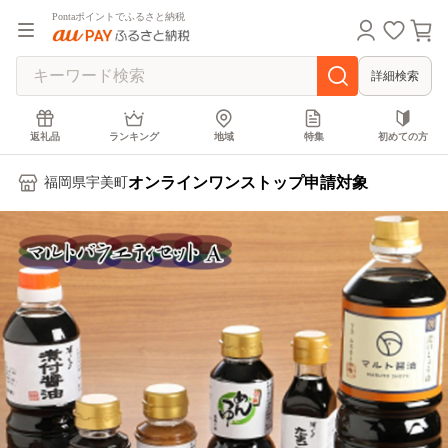
Pontaポイントでふるさと納税
詳細検索
返礼品
ランキング
地域
特集
初めての方
オンラインワンストップ申請対象
福岡県宇美町