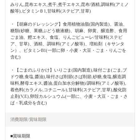
みりん,昆布エキス,煮干,煮干エキス,昆布/酒精,調味料(アミノ
酸等),ビタミンＢ1,甘味料(ステビア,甘草)
・【胡麻のドレッシング】食用植物油脂(国内製造)、醤油、
糖類(砂糖、果糖ぶどう糖液糖)、胡麻、卵黄、醸造酢、食用
ごま油、鰹エキス、食塩、りんごピューレ/甘味料(ステビ
ア、甘草)、酒精、調味料(アミノ酸等)、増粘剤（キサンタ
ン）、ビタミンB1(一部に卵・小麦・大豆・ごま・りんごを
含む)
・【ごまのふりかけ】いりごま(国内製造),味付ごま(ごま,ブ
ドウ糖,食塩,醬油),味付さば削節(さば削節,砂糖,食塩,醸造調
味料,酵母エキス,醬油,蛋白加水分解物)/調味料(アミノ酸等),
着色料(カラメル,コチニール),甘味料(ステビア,甘草),酸化防
止剤(V,E),卵殻カルシュウム(一部に、小麦・大豆・ごま・さ
ば・乳成分を含む)
消費期限/賞味期限
■賞味期限