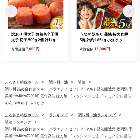
訳あり 明太子 無着色辛子明
うなぎ 訳あり 蒲焼 特大 肉厚
太子 切子 500g 2個 計1kg
5尾 計約1.85kg 小分け タレ
[木村食品 福岡県 宇美町 um
山椒付き [大黒物産 福岡県 宇
7,000円
16,000円
寄附金額
寄附金額
40beg040001] 辛子明太子
美町 um40bak830010] 不揃
小分け めんたいこ 辛子めん
い 規格外 鰻 ウナギ unagi う
たいこ ご飯のお供 おつまみ
なぎ蒲焼 鰻蒲焼き 蒲焼き か
おかず 家庭用 冷凍 訳アリ
ば焼き 真空パック 個包装 冷
凍
ふるさと納税ホーム
調味料・油
醤油
調味料 詰め合わせ マルト バラエティ セット A [マルト醤油醸造元 福岡県 宇
美町 um40azo720010] 煮付醤油 ぽん酢 ドレッシング ごまドレ こいくち 醬油
めんつゆ ゆず ふりかけ
ふるさと納税ホーム
ランキング
調味料・油ランキング
醤油ランキング
調味料 詰め合わせ マルト バラエティ セット A [マルト醤油醸造元 福岡県 宇
美町 um40azo720010] 煮付醤油 ぽん酢 ドレッシング ごまドレ こいくち 醬油