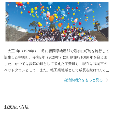
大正9年（1920年）10月に福岡県糟屋郡で最初に町制を施行して
誕生した宇美町。令和2年（2020年）に町制施行100周年を迎えま
した。かつては炭鉱の町として栄えた宇美町も、現在は福岡市の
ベッドタウンとして、また、軽工業地域として成長を続けていま
す。 さらに、一本松公園などの豊かな自然や、宇美八幡宮・古
自治体紹介をもっと見る
代山城大野城跡などの歴史的・文化的資源が残る、過去と現在が
融合した歴史ロマンあふれる町です。 ▼URL https://www.town.um
i.lg.jp/site/kankousab-site/
お支払い方法