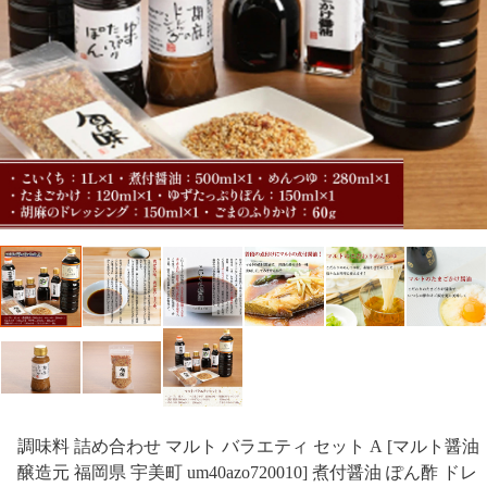
調味料 詰め合わせ マルト バラエティ セット A [マルト醤油
醸造元 福岡県 宇美町 um40azo720010] 煮付醤油 ぽん酢 ドレ