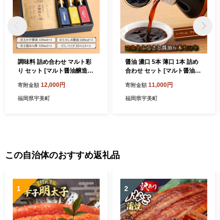
調味料 詰め合わせ マルト彩
醤油 濃口 5本 薄口 1本 詰め
り セット [マルト醤油醸造元
合わせ セット [マルト醤油醸
福岡県 宇美町 um40azo720
造元 福岡県 宇美町 um40azo
12,000円
11,000円
寄附金額
寄附金額
003] 煮付醤油 醤油 しょうゆ
720001] しょうゆ こいくち
かけ醤油 さしみ醤油 塩ぽん
うすくち 淡口
福岡県宇美町
福岡県宇美町
酢 だしパック 出汁パック
この自治体のおすすめ返礼品
1
2