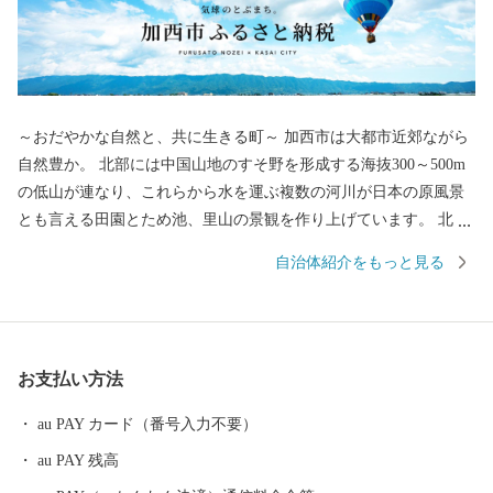
～おだやかな自然と、共に生きる町～ 加西市は大都市近郊ながら
自然豊か。 北部には中国山地のすそ野を形成する海抜300～500m
の低山が連なり、これらから水を運ぶ複数の河川が日本の原風景
とも言える田園とため池、里山の景観を作り上げています。 北条
鉄道や車で市内を移動するとその豊かな風景を目にすることがで
自治体紹介をもっと見る
き、週末は近隣からも山登りやBBQを楽しむ人々が集います。ま
た「気球がとぶまち」としても知られ、穏やかな気候の中で爽快
なフライトを楽しむこともできます。
お支払い方法
au PAY カード（番号入力不要）
au PAY 残高