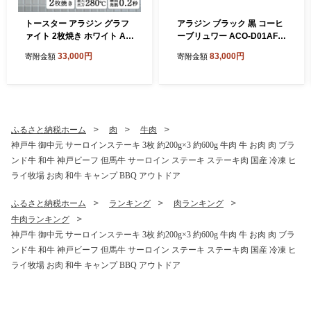
トースター アラジン グラフ
アラジン ブラック 黒 コーヒ
ァイト 2枚焼き ホワイト AE
ーブリュワー ACO-D01AF A
T-GS13CW 白 速熱 おしゃれ
laddin コーヒーメーカー 珈
33,000円
83,000円
寄附金額
寄附金額
インテリア キッチン 家電 兵
琲 コーヒー ドリップコーヒ
庫 加西市 お掃除 お手入れ
ー 調理家電 キッチン家電 家
楽々 朝食 食パン グラファイ
電 電化製品 日用品
トヒーター 速暖 パン焼き タ
イマー付き 温め
ふるさと納税ホーム
肉
牛肉
神戸牛 御中元 サーロインステーキ 3枚 約200g×3 約600g 牛肉 牛 お肉 肉 ブラ
ンド牛 和牛 神戸ビーフ 但馬牛 サーロイン ステーキ ステーキ肉 国産 冷凍 ヒ
ライ牧場 お肉 和牛 キャンプ BBQ アウトドア
ふるさと納税ホーム
ランキング
肉ランキング
牛肉ランキング
神戸牛 御中元 サーロインステーキ 3枚 約200g×3 約600g 牛肉 牛 お肉 肉 ブラ
ンド牛 和牛 神戸ビーフ 但馬牛 サーロイン ステーキ ステーキ肉 国産 冷凍 ヒ
ライ牧場 お肉 和牛 キャンプ BBQ アウトドア