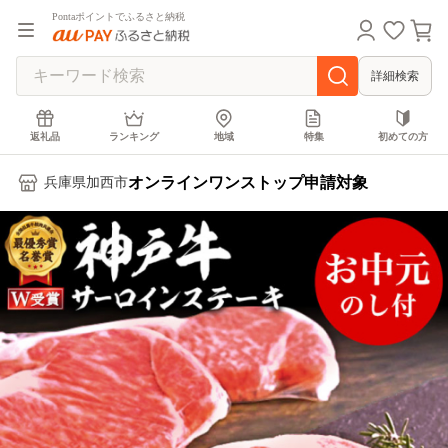
Pontaポイントでふるさと納税
詳細検索
返礼品
ランキング
地域
特集
初めての方
オンラインワンストップ申請対象
兵庫県加西市