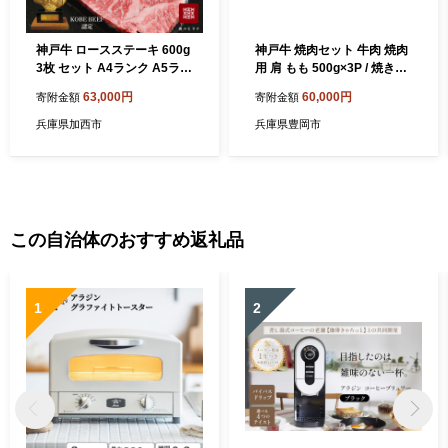
神戸牛 ロースステーキ 600g
神戸牛 焼肉セット 牛肉 焼肉
3枚 セット A4ランク A5ラン
用 肩 もも 500g×3P / 焼き肉
ク 牛肉 牛 お肉 肉 ブランド
セット 食べ比べ 牛 肉 霜降り
63,000円
60,000円
寄附金額
寄附金額
牛 和牛 神戸ビーフ 但馬牛 ロ
但馬牛 黒毛和牛 和牛 国産牛
ース ステーキ ステーキ肉 国
焼肉 やきにく アウトドア キ
兵庫県加西市
兵庫県豊岡市
産 冷凍
ャンプ BBQ 太田牧場 太田牛
神戸ビーフ TYY2-3 【但馬牛
太田家】
この自治体のおすすめ返礼品
1
2