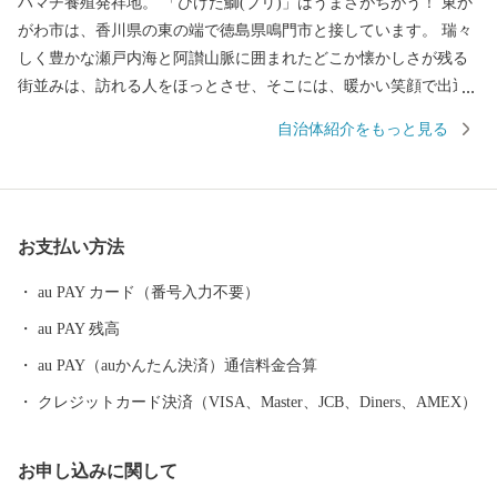
ハマチ養殖発祥地。 「ひけた鰤(ブリ)」はうまさがちがう！ 東か
がわ市は、香川県の東の端で徳島県鳴門市と接しています。 瑞々
しく豊かな瀬戸内海と阿讃山脈に囲まれたどこか懐かしさが残る
街並みは、訪れる人をほっとさせ、そこには、暖かい笑顔で出迎
えてくれる人たちが住んでいます。 日本で初めて養殖に成功した
自治体紹介をもっと見る
ハマチは地域ブランドとしても有名でその味は絶品です。また、
地場産業である手袋生産は、全国シェアの90パーセント以上を占
めており、そこで作られる手袋は、スポーツやファッションなど
各界から絶大な信頼を得ています。今もなお、昔からの伝統製法
お支払い方法
を守り、作り続けられている和三盆糖など、技術、伝統、文化を
守る自然環境豊かな市です。 東かがわ市では、自然豊かな土地で
au PAY カード（番号入力不要）
生まれた農産物、確かな技術で作られた自慢の逸品をお届けして
au PAY 残高
います。 いただいたご寄付は、子どものため、地域のため、伝統
文化の継承のためなどに有効に使わせていただきます。
au PAY（auかんたん決済）通信料金合算
クレジットカード決済（VISA、Master、JCB、Diners、AMEX）
お申し込みに関して