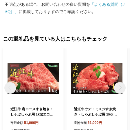
不明点がある場合、お問い合わせの多い質問を
「よくある質問（F
AQ）」
に掲載しておりますのでご確認ください。
この返礼品を見ている人はこちらもチェック
近江牛 肩ロースすき焼き・
近江牛ウデ・ミスジすき焼
しゃぶしゃぶ用 1kg(エコ包
き・しゃぶしゃぶ用 1kg(エ
装) お肉 牛肉 集まり お祝い
コ包装) お肉 牛肉 集まり お
51,000円
51,000円
寄附金額
寄附金額
イベント 鍋物 鍋料理 食材 グ
祝い イベント 鍋物 鍋料理 食
ルメ 国産
材 グルメ 国産