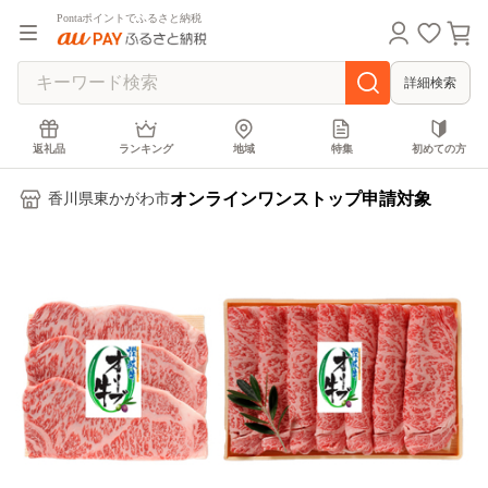
Pontaポイントでふるさと納税
詳細検索
返礼品
ランキング
地域
特集
初めての方
オンラインワンストップ申請対象
香川県東かがわ市