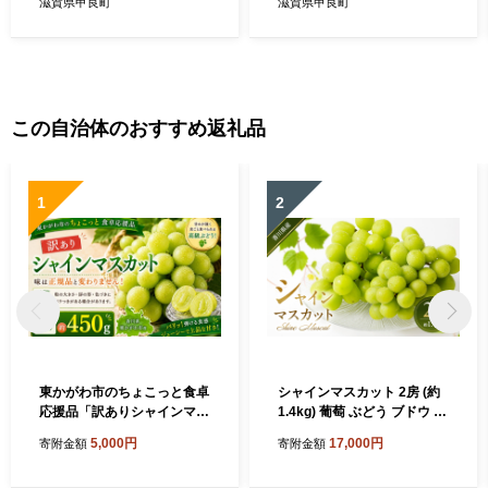
滋賀県甲良町
滋賀県甲良町
この自治体のおすすめ返礼品
1
2
東かがわ市のちょこっと食卓
シャインマスカット 2房 (約
応援品「訳ありシャインマス
1.4kg) 葡萄 ぶどう ブドウ フ
カット1房（約450g）」
ルーツ 果物 くだもの 果実 旬
5,000円
17,000円
寄附金額
寄附金額
の果物 旬のフルーツ 香川 香
川県 東かがわ市