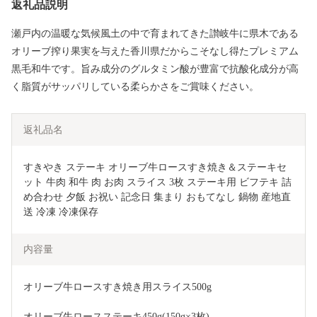
返礼品説明
瀬戸内の温暖な気候風土の中で育まれてきた讃岐牛に県木である
オリーブ搾り果実を与えた香川県だからこそなし得たプレミアム
黒毛和牛です。旨み成分のグルタミン酸が豊富で抗酸化成分が高
く脂質がサッパリしている柔らかさをご賞味ください。
返礼品名
すきやき ステーキ オリーブ牛ロースすき焼き＆ステーキセ
ット 牛肉 和牛 肉 お肉 スライス 3枚 ステーキ用 ビフテキ 詰
め合わせ 夕飯 お祝い 記念日 集まり おもてなし 鍋物 産地直
送 冷凍 冷凍保存 
内容量
オリーブ牛ロースすき焼き用スライス500g
オリーブ牛ロースステーキ450g(150g×3枚)