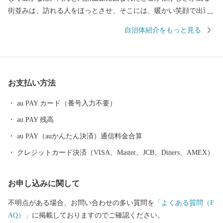
街並みは、訪れる人をほっとさせ、そこには、暖かい笑顔で出迎
えてくれる人たちが住んでいます。 日本で初めて養殖に成功した
自治体紹介をもっと見る
ハマチは地域ブランドとしても有名でその味は絶品です。また、
地場産業である手袋生産は、全国シェアの90パーセント以上を占
めており、そこで作られる手袋は、スポーツやファッションなど
各界から絶大な信頼を得ています。今もなお、昔からの伝統製法
お支払い方法
を守り、作り続けられている和三盆糖など、技術、伝統、文化を
守る自然環境豊かな市です。 東かがわ市では、自然豊かな土地で
au PAY カード（番号入力不要）
生まれた農産物、確かな技術で作られた自慢の逸品をお届けして
au PAY 残高
います。 いただいたご寄付は、子どものため、地域のため、伝統
文化の継承のためなどに有効に使わせていただきます。
au PAY（auかんたん決済）通信料金合算
クレジットカード決済（VISA、Master、JCB、Diners、AMEX）
お申し込みに関して
不明点がある場合、お問い合わせの多い質問を
「よくある質問（F
AQ）」
に掲載しておりますのでご確認ください。