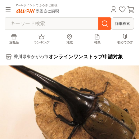
Pontaポイントでふるさと納税
詳細検索
返礼品
ランキング
地域
特集
初めての方
オンラインワンストップ申請対象
香川県東かがわ市