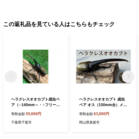
この返礼品を見ている人はこちらもチェック
ヘラクレスオオカブト成虫ペ
ヘラクレスオオカブト 成虫
ア（♂140mm～・♀フリー）
ペア オス（150mm台）メス
【 生き物 虫 昆虫 カブトム
（60mm以上） / ヘラクレス
55,000円
63,000円
寄附金額
寄附金額
シ シイタケ 廃菌床 昆虫マッ
カブトムシ 昆虫 真庭市 生体
ト 雄 雌 循環環境 成虫 飼育
飼育 生き物 生物 岡山県【hr
千葉県千葉市
岡山県真庭市
】[№5346-0206]
krs001-01】