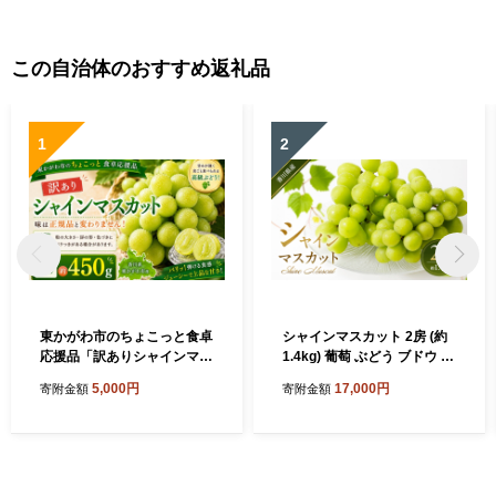
この自治体のおすすめ返礼品
1
2
東かがわ市のちょこっと食卓
シャインマスカット 2房 (約
応援品「訳ありシャインマス
1.4kg) 葡萄 ぶどう ブドウ フ
カット1房（約450g）」
ルーツ 果物 くだもの 果実 旬
5,000円
17,000円
寄附金額
寄附金額
の果物 旬のフルーツ 香川 香
川県 東かがわ市