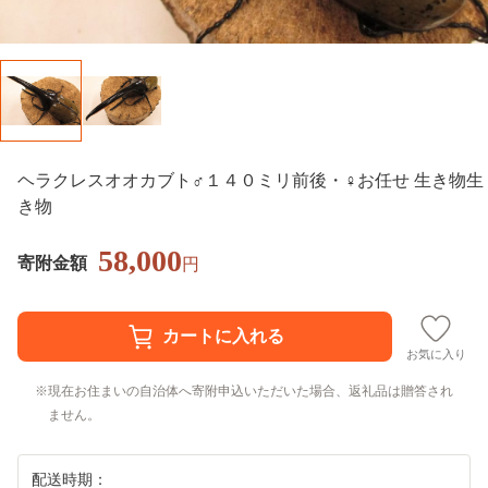
ヘラクレスオオカブト♂１４０ミリ前後・♀お任せ 生き物生
き物
58,000
寄附金額
円
お気に入り
現在お住まいの自治体へ寄附申込いただいた場合、返礼品は贈答され
ません。
配送時期：