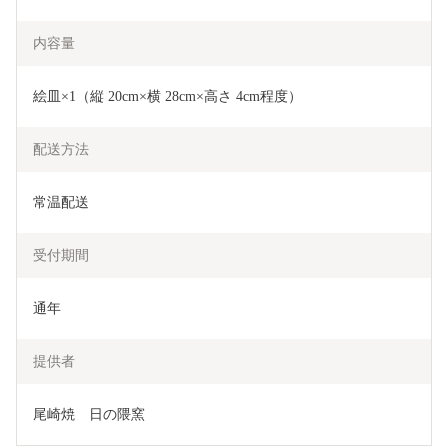
内容量
絵皿×1（縦 20cm×横 28cm×高さ 4cm程度）
配送方法
常温配送
受付期間
通年
提供者
尾崎焼　日の隈窯