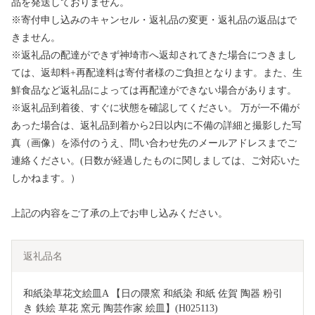
品を発送しておりません。
※寄付申し込みのキャンセル・返礼品の変更・返礼品の返品はで
きません。
※返礼品の配達ができず神埼市へ返却されてきた場合につきまし
ては、返却料+再配達料は寄付者様のご負担となります。また、生
鮮食品など返礼品によっては再配達ができない場合があります。
※返礼品到着後、すぐに状態を確認してください。 万が一不備が
あった場合は、返礼品到着から2日以内に不備の詳細と撮影した写
真（画像）を添付のうえ、問い合わせ先のメールアドレスまでご
連絡ください。(日数が経過したものに関しましては、ご対応いた
しかねます。）
上記の内容をご了承の上でお申し込みください。
返礼品名
和紙染草花文絵皿A 【日の隈窯 和紙染 和紙 佐賀 陶器 粉引
き 鉄絵 草花 窯元 陶芸作家 絵皿】(H025113)