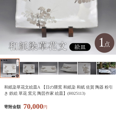
和紙染草花文絵皿A 【日の隈窯 和紙染 和紙 佐賀 陶器 粉引
き 鉄絵 草花 窯元 陶芸作家 絵皿】(H025113)
70,000
寄附金額
円