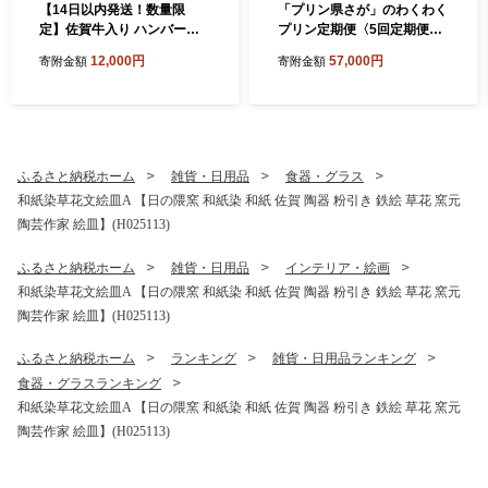
【14日以内発送！数量限
「プリン県さが」のわくわく
定】佐賀牛入り ハンバーグ 2
プリン定期便〈5回定期便〉
2個 2.6kg(120g×22個)【佐
【ぷりん県さが SAGA おひ
12,000円
57,000円
寄附金額
寄附金額
賀牛 黒毛和牛 ブランド牛 九
さまプリン 人妻プリン いち
州 ハンバーグ 牛肉 豚肉 国産
ごミルクプリン はちみつプ
お弁当 おかず 惣菜 おすすめ
リン 濃厚プリン たまご ショ
人気】(H083106)
コラ ピスタチオ キャラメ
ル】(H996P130)
ふるさと納税ホーム
雑貨・日用品
食器・グラス
和紙染草花文絵皿A 【日の隈窯 和紙染 和紙 佐賀 陶器 粉引き 鉄絵 草花 窯元
陶芸作家 絵皿】(H025113)
ふるさと納税ホーム
雑貨・日用品
インテリア・絵画
和紙染草花文絵皿A 【日の隈窯 和紙染 和紙 佐賀 陶器 粉引き 鉄絵 草花 窯元
陶芸作家 絵皿】(H025113)
ふるさと納税ホーム
ランキング
雑貨・日用品ランキング
食器・グラスランキング
和紙染草花文絵皿A 【日の隈窯 和紙染 和紙 佐賀 陶器 粉引き 鉄絵 草花 窯元
陶芸作家 絵皿】(H025113)