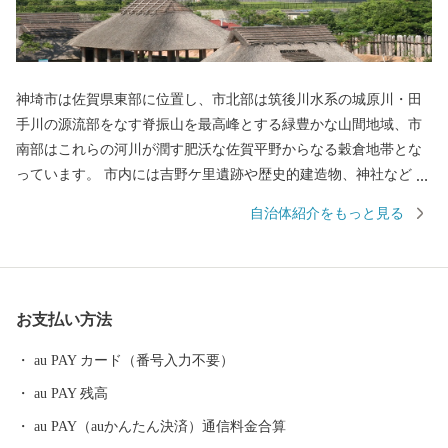
神埼市は佐賀県東部に位置し、市北部は筑後川水系の城原川・田
手川の源流部をなす脊振山を最高峰とする緑豊かな山間地域、市
南部はこれらの河川が潤す肥沃な佐賀平野からなる穀倉地帯とな
っています。 市内には吉野ケ里遺跡や歴史的建造物、神社などの
多くの歴史的、文化的遺産があり、様々な郷土芸能や伝統行事が
自治体紹介をもっと見る
継承され、地域文化として形成されています。
お支払い方法
au PAY カード（番号入力不要）
au PAY 残高
au PAY（auかんたん決済）通信料金合算