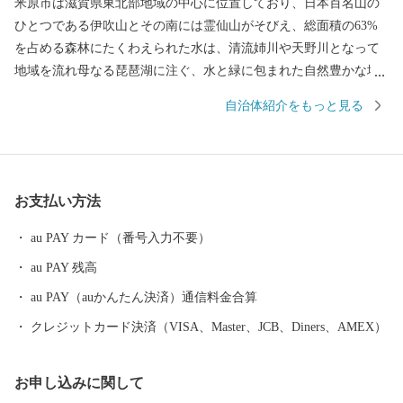
米原市は滋賀県東北部地域の中心に位置しており、日本百名山の
ひとつである伊吹山とその南には霊仙山がそびえ、総面積の63%
を占める森林にたくわえられた水は、清流姉川や天野川となって
地域を流れ母なる琵琶湖に注ぐ、水と緑に包まれた自然豊かな地
域です。 市内には伊吹山のお花畑、特別天然記念物に指定される
自治体紹介をもっと見る
長岡のゲンジボタル、醒井の梅花藻など美しい自然や貴重な動植
物を有し、また、伊吹山と醒井の居醒の清水を舞台にしたヤマト
タケル伝説や、戦国時代を代表する豊臣秀吉、石田三成が活躍す
る歴史の舞台にも度々登場するなど、数多くの史跡を残していま
お支払い方法
す。 米原市のふるさと納税では近江牛やシュラフ、グランピング
やパラグライダーなど、雄大な伊吹山と名水が育んだ自慢の特産
au PAY カード（番号入力不要）
品や米原ならではの体験メニューを取り揃えています。
au PAY 残高
au PAY（auかんたん決済）通信料金合算
クレジットカード決済（VISA、Master、JCB、Diners、AMEX）
お申し込みに関して