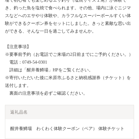
場で初心者でも楽しめるエサ釣り（塩焼サイズ１尾）が体験で
き、釣った魚を塩焼で食べられます。その他、場内に泳ぐニジマ
スなどへのエサやり体験や、カラフルなスーパーボールすくい体
験ができるクーポン券をセットにしました。きっと素敵な思い出
ができる、そんな一日を過ごしてみませんか。
【注意事項】
※要事前予約（お電話でご来場の2日前までにご予約ください。）
電話：0749-54-0301
詳細は「醒井養鱒場」HPをご覧ください。
※寄付いただいた後に米原市ふるさと納税感謝券（チケット）を
送付します。
裏面の注意事項を必ずご確認ください。
返礼品名
醒井養鱒場　わくわく体験クーポン（ペア） 体験チケット 