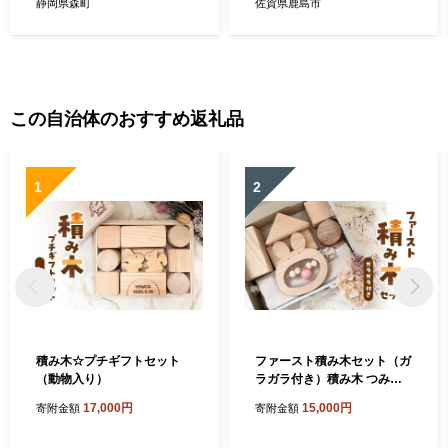
静岡県森町
佐賀県鹿島市
この自治体のおすすめ返礼品
1
2
積み木☆プチギフトセット
ファースト積み木セット（ガ
（動物入り）
ラガラ付き）積み木 つみき
積木 ガラガラ がらがら 手作
17,000円
15,000円
寄附金額
寄附金額
り おもちゃ 知育 玩具 無垢
ひのき ヒノキ 木製 国産 日本