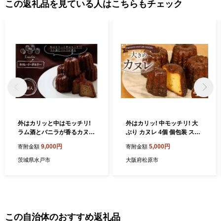
この返礼品を見ている人はこちらもチェック
外はカリッと中はモッチリ!
外はカリッ! 中モッチリ! 大
ラム酒とバニラが香るカヌ
ぶり カヌレ 4個 個包装 スイ
レ・ド・ボルドー8個入【パ
ーツ 洋菓子 焼き菓子 カヌレ
9,000円
5,000円
寄附金額
寄附金額
ティスリーKOSAI カヌレ ス
お菓子 焼菓子 おやつ カヌレ
イーツ もっちり 美味しい 水
プレゼント ギフト お取り寄
茨城県水戸市
大阪府松原市
戸市 茨城県】（ED-4）
せ 贈答用 贈り物 デザート カ
ヌレ 本格 カヌレ かぬれ ラム
ラム酒 酒 バニラ カヌレ カリ
カリ カヌレ モチモチ 冷凍 カ
ヌレ アレンジ カヌレ 生クリ
ーム コーヒー 珈琲 紅茶 カヌ
この自治体のおすすめ返礼品
レ かぬれ ケーキ SAVORY