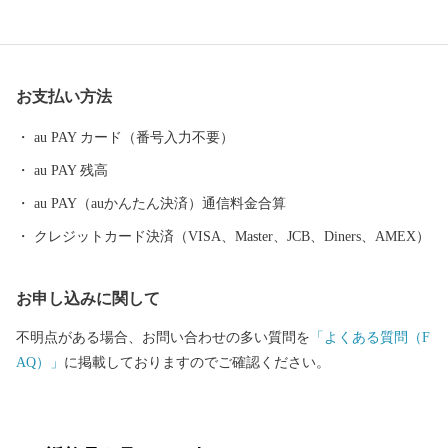
受ける愛南町が育む自慢の品々 ・ほどよい甘さと爽やかな酸味が
特徴の河内晩柑 ・夏と冬に味わう二つの牡蠣 ・海流の影響を受
け、丸々と太った寒ブリ ・カツオは鮮度が命 日帰りカツオ ・適
度に脂がのり、身の締まりの良い宇和海のマダイ
お支払い方法
au PAY カード（番号入力不要）
au PAY 残高
au PAY（auかんたん決済）通信料金合算
クレジットカード決済（VISA、Master、JCB、Diners、AMEX）
お申し込みに関して
不明点がある場合、お問い合わせの多い質問を
「よくある質問（F
AQ）」
に掲載しておりますのでご確認ください。