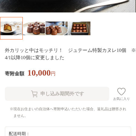
外カリッと中はモッチリ！ ジュテーム特製カヌレ10個 ※
4/1以降10個に変更しました
10,000
寄附金額
円
お気に入り
現在お住まいの自治体へ寄附申込いただいた場合、返礼品は贈答され
ません。
配送時期：