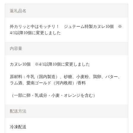
返礼品名
外カリッと中はモッチリ！　ジュテーム特製カヌレ10個　※
4/1以降10個に変更しました
内容量
カヌレ10個　※4/1以降10個に変更しました
原材料：牛乳（国内製造）、砂糖、小麦粉、鶏卵、バター、
ラム酒、愛南ゴールド（河内晩柑）/香料
（一部に卵・乳成分・小麦・オレンジを含む）
配送方法
冷凍配送