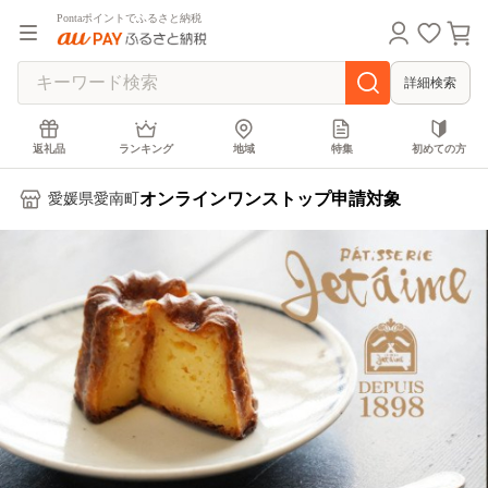
Pontaポイントでふるさと納税
詳細検索
返礼品
ランキング
地域
特集
初めての方
オンラインワンストップ申請対象
愛媛県愛南町