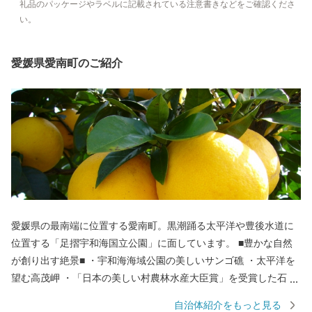
礼品のパッケージやラベルに記載されている注意書きなどをご確認くださ
い。
愛媛県愛南町のご紹介
愛媛県の最南端に位置する愛南町。黒潮踊る太平洋や豊後水道に
位置する「足摺宇和海国立公園」に面しています。 ■豊かな自然
が創り出す絶景■ ・宇和海海域公園の美しいサンゴ礁 ・太平洋を
望む高茂岬 ・「日本の美しい村農林水産大臣賞」を受賞した石垣
の里 ■澄んだ空気と自然が織り成す恵み■ 自然の恵みをいっぱいに
自治体紹介をもっと見る