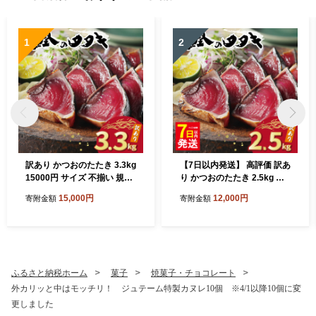
大阪府 松原市
1
2
訳あり かつおのたたき 3.3kg
【7日以内発送】 高評価 訳あ
15000円 サイズ 不揃い 規格
り かつおのたたき 2.5kg 鰹
外 カツオたたき わけあり 鰹
のたたき カツオのたたき カ
15,000円
12,000円
寄附金額
寄附金額
たたき 鰹のたたき 旬 お手軽
ツオのタタキ かつおのたた
魚海鮮 魚介 父の日 傷 小分け
き 鰹のタタキ 鰹のたたきカ
真空 パック 個包装 新鮮 鮮魚
ツオたたき 鰹たたき ふるさ
天然 鰹 四国一 水揚げ 一本釣
と ふるさと納税 訳あり 訳ア
黒潮 上り 戻り カツオ タタキ
リ わけあり ワケアリ かつお
肉 厚 冷凍 人気 ランキング
カツオ 鰹 かつおたたき 鰹タ
ふるさと納税ホーム
菓子
焼菓子・チョコレート
おかず 加工品 本場 晩ごはん
タキ カツオたたき かつおタ
外カリッと中はモッチリ！ ジュテーム特製カヌレ10個 ※4/1以降10個に変
流水 解凍 簡単 ハマスイ 愛南
タキ サイズ 不揃い 規格外 傷
更しました
町 愛媛県
小分け 真空 パック 新鮮 鮮魚