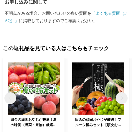
お申し込みに関して
ど、多くの観光名所があります。 ぜひ魅力あふれる当市まで実際
に足をお運びください。
不明点がある場合、お問い合わせの多い質問を
「よくある質問（F
AQ）」
に掲載しておりますのでご確認ください。
この返礼品を見ている人はこちらもチェック
田舎の頑固おやじが厳選！夏
田舎の頑固おやじが厳選！フ
の味覚（野菜・果物）厳選セ
ルーツ極みセット【順次お届
ット【令和3年8月から順次
け】［化粧箱入り］ [BI63-N