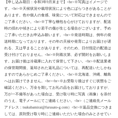
【申し込み期日：令和3年9月末まで】<br>※写真はイメージで
す。<br>※天候状況や栽培状況により色にばらつきがあることが
あります。色や個人の食感、味覚について対応はできませんので
ご了承ください。<br>※丁寧な梱包を心がけておりますが、配送
時の揺れや傾きにより若干の傷が生じる場合がございます。予め
ご了承いただきお申込み願います。<br>※発送時期は、例年の発
送時期になっております。その年の天候や発育によりお届けが遅
れる、又は早まることがあります。そのため、日付指定の配達は
受け付けておりません。<br>※到着次第、必ず開封をお願いしま
す。お届け後は冷蔵庫に入れて保管して下さい。<br>※配送業者
の保管期間後、返却された返礼品については、再配送いたしかね
ますのであらかじめご了承ください。<br>※北海道、沖縄、離島
へはお届けできません。<br><br>※お受取り後はすぐに状態をご
確認ください。万全を期してお礼の品をお届けしておりますが、
万が一不備等があった場合は、受け取り時に写真（画像）を添付
のうえ、電子メールにてご連絡ください。<br>（ご連絡先メール
アドレス：tsukubamirai@furusato-g.com）<br>※返品交換につきま
しては、原則受け取り時にご連絡いただいた場合のみとさせてい