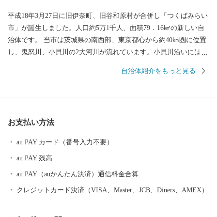
平成18年3月27日に旧伊奈町、旧谷和原村が合併し「つくばみらい
市」が誕生しました。人口約5万1千人、面積79．16㎢の新しい自
治体です。 当市は茨城県の南西部、東京都心から約40㎞圏に位置
し、鬼怒川、小貝川の2大河川が流れています。小貝川沿いには、
広大な水田地帯が広がり、丘陵部は、畑地、4つのゴルフ場、住宅
自治体紹介をもっと見る
地が形成され首都圏近郊都市に位置付けされています。 道路網
は、北部に国道354号線、西側に国道294号線、中央部を常磐自動
車道が走り、国道294号線と交差し谷和原ICがあり交通の利便がは
かられています。 鉄道網では、関東鉄道常総線や首都圏新都市高
お支払い方法
速鉄道「つくばエクスプレス」が走り、みらい平駅から東京秋葉
原まで最速で40分、つくばまでは12分で結ばれました。 みらい平
au PAY カード（番号入力不要）
駅周辺では県主体の優良な住宅地開発が進みマンションなどが整
au PAY 残高
備され、新しいまちづくり進んでいます。 また、市内には首都圏
内で唯一、時代劇のロケが出来る施設である「ワープステーショ
au PAY（auかんたん決済）通信料金合算
ン江戸」をはじめ、関東三大不動尊である「板橋不動尊」や茨城
クレジットカード決済（VISA、Master、JCB、Diners、AMEX）
百景に名を連ねる「福岡堰の桜並木」、さらに間宮海峡を発見し
た偉大な探検家・測量家である「間宮林蔵」の生家や記念館な