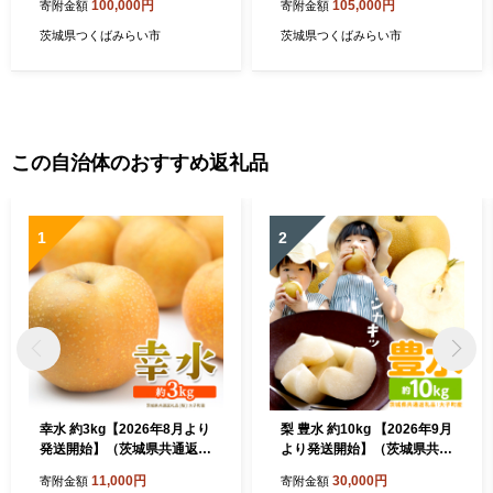
100,000円
105,000円
寄附金額
寄附金額
お届け】 [BIA8-NT]
T]
茨城県つくばみらい市
茨城県つくばみらい市
この自治体のおすすめ返礼品
1
2
幸水 約3kg【2026年8月より
梨 豊水 約10kg 【2026年9月
発送開始】（茨城県共通返礼
より発送開始】（茨城県共通
品 [梨]：大子町産） 高糖度
返礼品 [梨]：大子町産）田舎
11,000円
30,000円
寄附金額
寄附金額
ギフト 贈り物 プレゼント フ
の頑固おやじが厳選！ 梨 豊