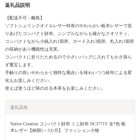
返礼品説明
【配送不可：離島】
ソフトシュリンクオイルレザー特有のやわらかい栃木レザーで造
りあげたコンパクト財布。シンプルながらも確かなクオリティ。
コンパクトながら小銭入れ1箇所、カード入れ3箇所、札入れ1箇所
の収納があり機能性は充実。
コンパクトに折りたためるので小さいバッグに入れてもかさ張ら
ず重宝します。
手触りの良いやわらかく独特な風合いを味わいつつ経年による変
化もお楽しみください。
使えば使うほど味の出る本革をお楽しみください。
返礼品名
Native Creation コンパクト財布 ミニ財布 NC3771V 全7色 栃
木レザー【納期1～3カ月】 ファッション小物 