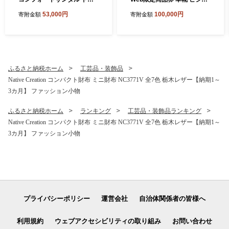
イビングシューズ シークレ
スシューズ メンズシューズ
53,000円
100,000円
寄附金額
寄附金額
ットシューズ 牛革 ソフトシ
北嶋製靴工業所 KITAJIMA
ボ 紳士靴 日本製 5cmアップ
革靴本舗 ギフト 30,000円ク
置き靴 No.853 ブラック
ーポン (寄付額100,000円)
ふるさと納税ホーム
工芸品・装飾品
Native Creation コンパクト財布 ミニ財布 NC3771V 全7色 栃木レザー【納期1～
3カ月】 ファッション小物
ふるさと納税ホーム
ランキング
工芸品・装飾品ランキング
Native Creation コンパクト財布 ミニ財布 NC3771V 全7色 栃木レザー【納期1～
3カ月】 ファッション小物
プライバシーポリシー
運営会社
自治体関係者の皆様へ
利用規約
ウェブアクセシビリティの取り組み
お問い合わせ