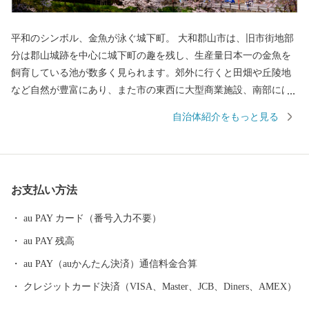
平和のシンボル、金魚が泳ぐ城下町。 大和郡山市は、旧市街地部
分は郡山城跡を中心に城下町の趣を残し、生産量日本一の金魚を
飼育している池が数多く見られます。郊外に行くと田畑や丘陵地
など自然が豊富にあり、また市の東西に大型商業施設、南部には
工業団地も備え、近鉄・JRの鉄道路線も通っている非常にバラン
自治体紹介をもっと見る
スの取れた住みよいまちです。 本市では、「あふれる夢と希望
と誇り 暮らしてみたくなる 元気城下町（やまとこおりや
ま）」を将来像とさだめ、新たな可能性に恵まれ、誇らしい気持
ちを抱くことができるまち、また、誰もが訪れ、住み続けたくな
お支払い方法
るまちを目指します。「夢と誇りと自信」を持てるまちづくりへ
の取り組みにご協力をいただきますよう、お願いいたします。
au PAY カード（番号入力不要）
au PAY 残高
au PAY（auかんたん決済）通信料金合算
クレジットカード決済（VISA、Master、JCB、Diners、AMEX）