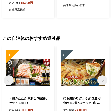
15,000円
寄附金額
兵庫県南あわじ市
宮崎県高鍋町
この自治体のおすすめ返礼品
1
2
＜鶏のたたき 鶏刺し 3種盛り
にら農家の ぎょうざ 国産 小
セット 4.4kg＞
分け (10個×10パック) 肉 惣
菜 人気 おすすめ 簡単 グルメ
30,000円
24,000円
寄附金額
寄附金額