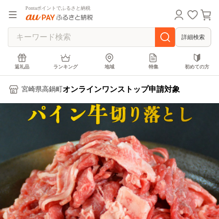
Pontaポイントでふるさと納税
詳細検索
返礼品
ランキング
地域
特集
初めての方
オンラインワンストップ申請対象
宮崎県高鍋町