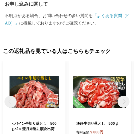
お申し込みに関して
た。
不明点がある場合、お問い合わせの多い質問を
「よくある質問（F
AQ）」
に掲載しておりますのでご確認ください。
この返礼品を見ている人はこちらもチェック
＜パイン牛切り落とし 500
淡路牛切り落とし 500ｇ
ｇ×2＞翌月末迄に順次出荷
9,000円
寄附金額