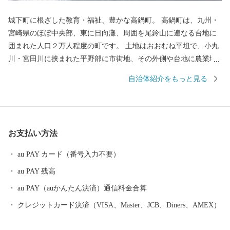
城下町に根ざした教育・福祉、豊かな高鍋町。 高鍋町は、九州・
宮崎県のほぼ中央部、東に日向灘、周囲を尾鈴山に連なる台地に
囲まれた人口２万人程度の町です。 土地はおおむね平坦で、小丸
川・宮田川に挟まれた平野部に市街地、その外側や台地に農業地
帯が広がっています。 高鍋町は宮崎県内で最も狭い自治体です
自治体紹介をもっと見る
が、西都市・児湯郡地域の拠点として行政機関、商業施設等が集
中し、小規模ながら利便性の高い町となっています。 高鍋町は江
戸時代、高鍋藩秋月家３万石の城下町でした。第７代藩主秋月種
茂公の時代には藩校明倫堂で身分を問わず教育を行い、多子家庭
お支払い方法
に対し子どもの数に応じて米等を支給するなど、教育・福祉の面
で先進的な統治がおこなわれていました。また、江戸時代屈指の
au PAY カード（番号入力不要）
名君と名高い米沢藩主上杉鷹山公は、秋月種茂公の実弟にあたり
au PAY 残高
ます。 明治以降も教育・福祉の気風は残り、日本最初の孤児院を
設立し３千人を超える孤児を救済した石井十次、徳川将軍や明治
au PAY（auかんたん決済）通信料金合算
天皇の教師役を務めた秋月種樹公を始め、司法の世界で活躍した
クレジットカード決済（VISA、Master、JCB、Diners、AMEX）
三好退蔵、住友財閥のかじ取りを行った鈴木馬左也、旧海軍最後
の連合艦隊司令長官小澤治三郎等、多数の人材を輩出してきまし