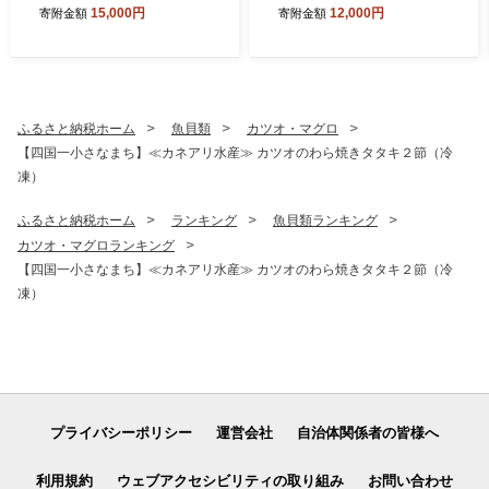
海鮮丼 海鮮丼の具 漬け丼の
あり★ ２ｋｇ 食べ比べセ
15,000円
12,000円
寄附金額
寄附金額
素 訳あり 規格外 マグロ 鮪
ット（タレ・おろし生姜・柚
まぐろ ブリ 鰤 ぶり カンパチ
塩付き）
かんぱち タイ 鯛 たい 真鯛
ハマチ はまち イカ いか サー
モン どんぶり おかず 惣菜 海
鮮 魚介類 新鮮 個包装 小分け
ふるさと納税ホーム
魚貝類
カツオ・マグロ
真空パック 海鮮丼セット 刺
【四国一小さなまち】≪カネアリ水産≫ カツオのわら焼きタタキ２節（冷
身 おすすめ 人気 ランキング
凍）
ふるさと納税 ふるさとチョ
イス 15000円
ふるさと納税ホーム
ランキング
魚貝類ランキング
カツオ・マグロランキング
【四国一小さなまち】≪カネアリ水産≫ カツオのわら焼きタタキ２節（冷
凍）
プライバシーポリシー
運営会社
自治体関係者の皆様へ
利用規約
ウェブアクセシビリティの取り組み
お問い合わせ