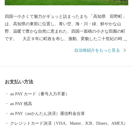
四国一小さくて魅力がギュッと詰まったまち 「高知県 田野町」
は、高知県の東部に位置し、青い空、海・川・緑、鮮やかな山
野、温暖で豊かな自然に恵まれた、四国一面積の小さな田園の町
です。 大正９年に町政を布し、激動、変貌した二十世紀の時代
を町民の英知とたゆみない勤勉な努力と郷土愛のもとに、人情豊
自治体紹介をもっと見る
かな明るい活力ある今日の町勢を築いてり、2020年に町制100周年
を迎えます。 山・川・海の豊かな自然に囲まれた環境と、総面
積６．５３㎢のコンパクトなまちの特性を生かし、皆が安心・安
全に暮らし、いきいきと仕事ができる生活環境を整備し、誰もが
お支払い方法
「訪れてみたい」、「住んでみたい」、「住み続けたい」と思え
るような日本一魅力のあるまち、生涯を通じて幸せを感じてもら
au PAY カード（番号入力不要）
える町を目指し、誠心誠意取り組んでまいります。
au PAY 残高
au PAY（auかんたん決済）通信料金合算
クレジットカード決済（VISA、Master、JCB、Diners、AMEX）