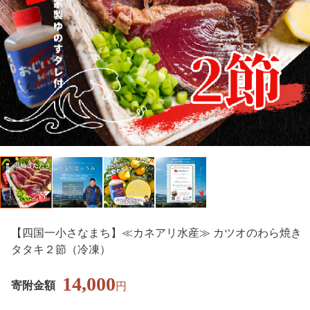
【四国一小さなまち】≪カネアリ水産≫ カツオのわら焼き
タタキ２節（冷凍）
14,000
寄附金額
円