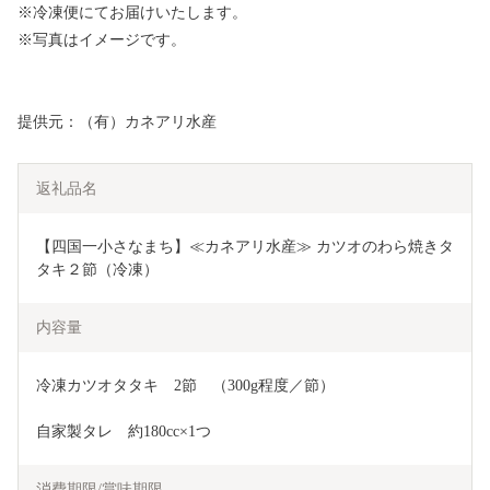
※冷凍便にてお届けいたします。
※写真はイメージです。
提供元：（有）カネアリ水産
返礼品名
【四国一小さなまち】≪カネアリ水産≫ カツオのわら焼きタ
タキ２節（冷凍）
内容量
冷凍カツオタタキ　2節　（300g程度／節）
自家製タレ　約180cc×1つ
消費期限/賞味期限