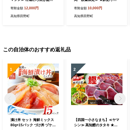
タタキ 約700g（1～2節
高知県産カツオのわら焼きタ
12,000円
10,000円
寄附金額
寄附金額
入） 薬味・自家製タレ付
タキ（自家製タレ付）１.８
ｋｇ
高知県田野町
高知県田野町
この自治体のおすすめ返礼品
1
2
漬け丼 セット 海鮮ミックス
【四国一小さなまち】≪ヤマ
80g×15パック づけ丼 ヅケ丼
シン≫ 高知鰹のタタキ ★訳