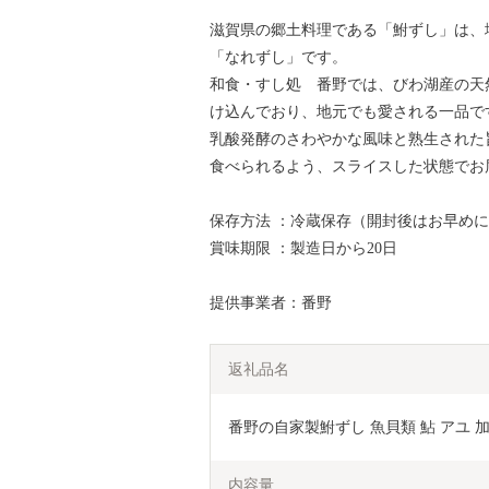
滋賀県の郷土料理である「鮒ずし」は、
「なれずし」です。
和食・すし処 番野では、びわ湖産の天
け込んでおり、地元でも愛される一品で
乳酸発酵のさわやかな風味と熟生された
食べられるよう、スライスした状態でお
保存方法 ：冷蔵保存（開封後はお早め
賞味期限 ：製造日から20日
提供事業者：番野
返礼品名
番野の自家製鮒ずし 魚貝類 鮎 アユ 加
内容量