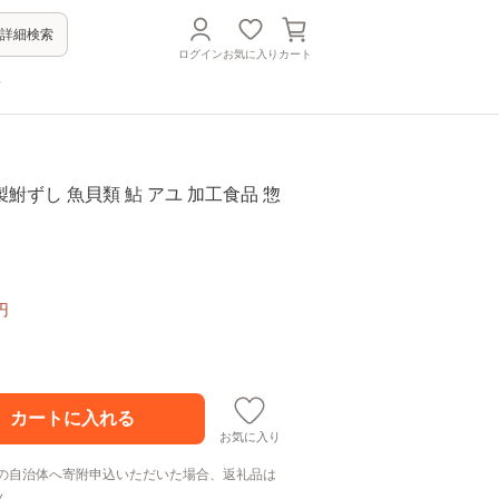
詳細検索
ログイン
お気に入り
カート
方
鮒ずし 魚貝類 鮎 アユ 加工食品 惣
円
お気に入り
の自治体へ寄附申込いただいた場合、返礼品は