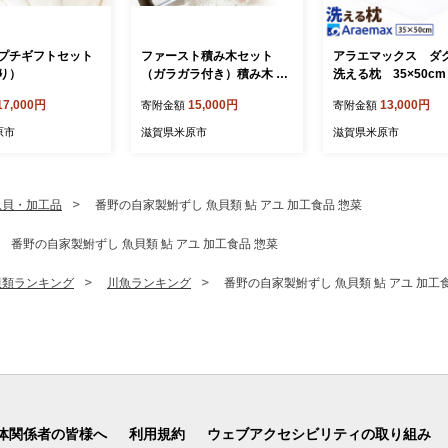
プチギフトセット
ファースト積み木セット
アラエマックス ダ
り）
（ガラガラ付き）積み木 つ
洗える枕 35×50cm
みき 積木 ガラガラ がらが
uraj-0112）
17,000円
15,000円
13,000円
寄附金額
寄附金額
ら 手作り おもちゃ 知育 玩
具 無垢 ひのき ヒノキ 木製
原市
滋賀県米原市
滋賀県米原市
国産 日本製 赤ちゃん 子供
プレゼント ギフト 滋賀県
米原市
魚貝・加工品
番野の自家製鮒ずし 魚貝類 鮎 アユ 加工食品 惣菜
番野の自家製鮒ずし 魚貝類 鮎 アユ 加工食品 惣菜
貝類ランキング
川魚ランキング
番野の自家製鮒ずし 魚貝類 鮎 アユ 加工
体関係者の皆様へ
利用規約
ウェブアクセシビリティの取り組み