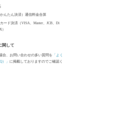
と納税では近江牛やシュラフ、グランピ
高
ライダーなど、雄大な伊吹山と名水が育
産品や米原ならではの体験メニューを取
（auかんたん決済）通信料金合算
す。
ード決済（VISA、Master、JCB、Di
EX）
に関して
場合、お問い合わせの多い質問を
「よく
Q）」
に掲載しておりますのでご確認く