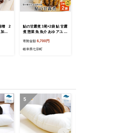
味噌 2
鮎の甘露煮 3尾×2袋 鮎 甘露
 加工
煮 惣菜 魚 魚介 あゆ アユ 常
ミソ ご
温 煮物 ご飯のお供 おかず
6,700円
寄附金額
ご飯の
おつまみ ごはんのおつまみ
 お弁当
お茶漬け 特産品
岐阜県七宗町
愛知県
5
6