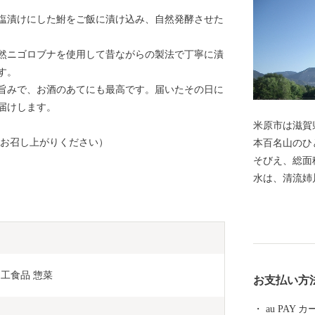
塩漬けにした鮒をご飯に漬け込み、自然発酵させた
然ニゴロブナを使用して昔ながらの製法で丁寧に漬
す。
旨みで、お酒のあてにも最高です。届いたその日に
届けします。
米原市は滋賀
にお召し上がりください）
本百名山のひ
そびえ、総面
水は、清流姉
琶湖に注ぐ、
市内には伊吹
る長岡のゲン
や貴重な動植
清水を舞台に
工食品 惣菜 
お支払い方
表する豊臣秀
度々登場する
au PAY