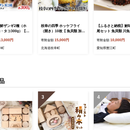
海鮮ザンギ2種（ホ
枝幸の四季 ホッケフライ
【ふるさと納税】鮒
g・タコ300g）【
（開き）10枚【 魚貝類 加工
尾セット 魚貝類 川魚
菜 冷凍 魚貝類 加
食品 加工品 惣菜 冷凍 ホッ
食品 佃煮 フナ ふな 
13,000円
15,000円
10,000円
寄附金額
寄附金額
鮮 ザンギ ホタテ
ケ 北海道 オホーツク 枝幸
飯のお供 つまみ 肴 
道 オホーツク 枝
】
お供 ごはんのおとも
幸町
北海道枝幸町
愛知県蟹江町
おつまみ 送料無料 
蟹江町
品
3
4