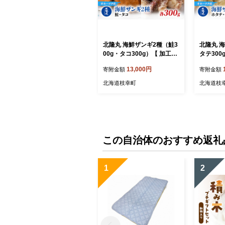
北隆丸 海鮮ザンギ2種（鮭3
北隆丸 
00g・タコ300g）【 加工品
タテ300
惣菜 冷凍 魚貝類 加工食品
加工品 惣
13,000円
寄附金額
寄附金額
魚貝類 サーモン 北海道 オ
工食品 海
ホーツク 枝幸 】
タコ 北海
北海道枝幸町
北海道枝
幸 】
この自治体のおすすめ返礼
1
2