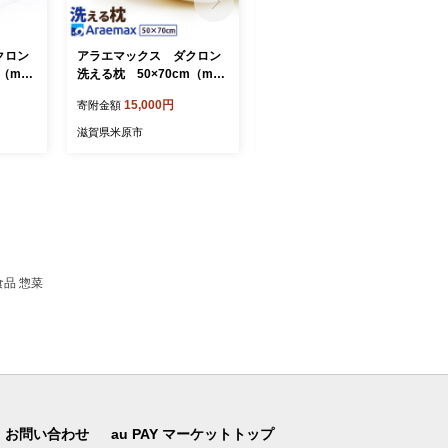
クロン
アラエマックス ダクロン
アラエマックス ダクロン
（mak
洗える枕 50×70cm（mak
洗える枕 43×63cm(maku
ura-0114）
ra-0113)
15,000円
14,000円
寄附金額
寄附金額
滋賀県米原市
滋賀県米原市
食品 惣菜
お問い合わせ
au PAY マーケットトップ