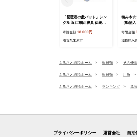
「琵琶湖の敷パット」シン
積み木☆
グル 近江布団 寝具 伝統技
（動物入
術 敷きパッド
18,000円
寄附金額
寄附金額
滋賀県米原市
滋賀県米
ふるさと納税ホーム
魚貝類
その他
ふるさと納税ホーム
魚貝類
川魚
ふるさと納税ホーム
ランキング
魚
プライバシーポリシー
運営会社
自治