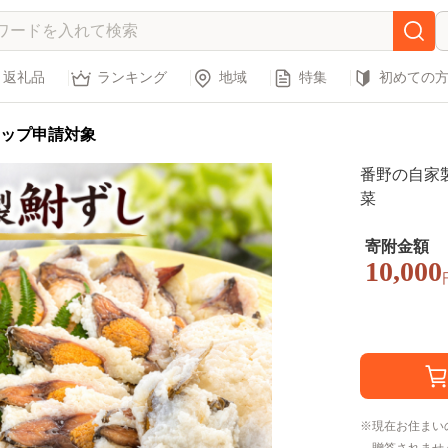
返礼品
ランキング
地域
特集
初めての
ップ申請対象
番野の自家製
菜
寄附金額
10,000
現在お住まい