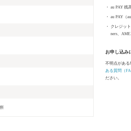
原市のふるさ
au PAY 残
ングやパラグ
んだ自慢の特
au PAY
り揃えていま
クレジットカ
ners、AM
お申し込み
不明点がある
ある質問（FA
ださい。
所