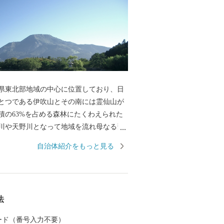
県東北部地域の中心に位置しており、日
とつである伊吹山とその南には霊仙山が
積の63%を占める森林にたくわえられた
川や天野川となって地域を流れ母なる琵
水と緑に包まれた自然豊かな地域です。
自治体紹介をもっと見る
山のお花畑、特別天然記念物に指定され
ジボタル、醒井の梅花藻など美しい自然
物を有し、また、伊吹山と醒井の居醒の
したヤマトタケル伝説や、戦国時代を代
法
吉、石田三成が活躍する歴史の舞台にも
など、数多くの史跡を残しています。 米
 カード（番号入力不要）