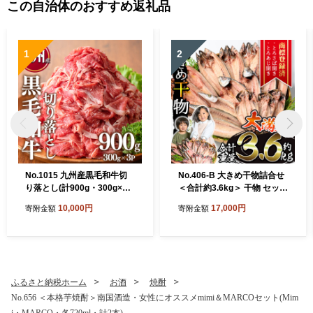
この自治体のおすすめ返礼品
1
2
No.1015 九州産黒毛和牛切
No.406-B 大きめ干物詰合せ
り落とし(計900g・300g×3
＜合計約3.6kg＞ 干物 セット
P) 牛肉 切落し 和牛 冷凍 国
詰め合わせ ひもの 魚介類 魚
10,000円
17,000円
寄附金額
寄附金額
産 九州産 小分け お肉 牛丼
あじ さば おかず おつまみ お
野菜炒め カレー【LRプラス
楽しみ 【みのだ食品】
K】
ふるさと納税ホーム
お酒
焼酎
No.656 ＜本格芋焼酎＞南国酒造・女性にオススメmimi＆MARCOセット(Mim
i・MARCO・各720ml・計2本)