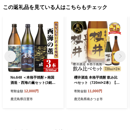
この返礼品を見ている人はこちらもチェック
No.648 ＜本格芋焼酎＞南国
櫻井酒造 本格芋焼酎 飲み比
酒造・西海の薫セット(3銘
べセット（720ml×2本）【金
柄・各900ml・計3本)
峰櫻井・黒櫻井】
12,000円
11,000円
寄附金額
寄附金額
鹿児島県日置市
鹿児島県南さつま市