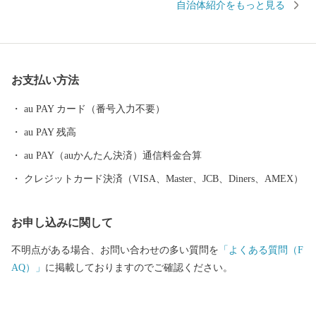
自治体紹介をもっと見る
「湯之元温泉郷」「吹上温泉郷」など、古の情緒と安らぎに満ち
た貴重な資源を数多く有しています。 また、新産業を創出する
取組として、光り輝く日置市産オリーブのブランド確立を産官金
連携で目指しています。 豊かな自然や歴史あふれる日置市から
お支払い方法
自慢の特産品をお届けします！
au PAY カード（番号入力不要）
au PAY 残高
au PAY（auかんたん決済）通信料金合算
クレジットカード決済（VISA、Master、JCB、Diners、AMEX）
お申し込みに関して
不明点がある場合、お問い合わせの多い質問を
「よくある質問（F
AQ）」
に掲載しておりますのでご確認ください。