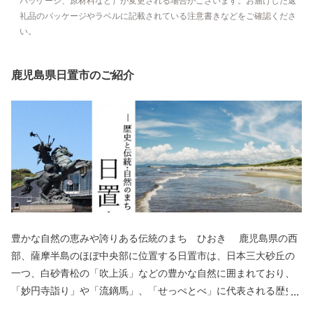
パッケージ、原材料など）が変更される場合がございます。お届けした返
礼品のパッケージやラベルに記載されている注意書きなどをご確認くださ
い。
鹿児島県日置市のご紹介
豊かな自然の恵みや誇りある伝統のまち ひおき 鹿児島県の西
部、薩摩半島のほぼ中央部に位置する日置市は、日本三大砂丘の
一つ、白砂青松の「吹上浜」などの豊かな自然に囲まれており、
「妙円寺詣り」や「流鏑馬」、「せっぺとべ」に代表される歴史
的な伝統行事と400年の歴史を誇る「薩摩焼」や優れた泉質を誇る