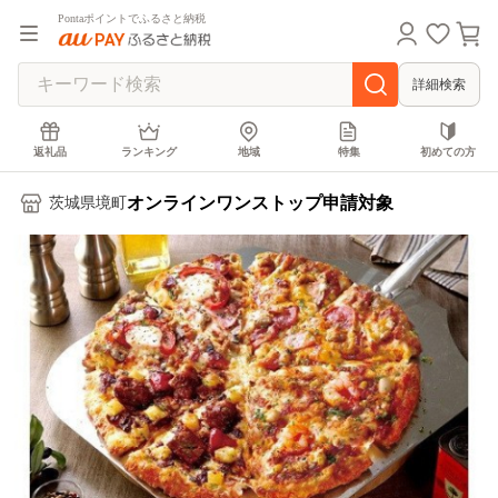
Pontaポイントでふるさと納税
詳細検索
返礼品
ランキング
地域
特集
初めての方
オンラインワンストップ申請対象
茨城県境町