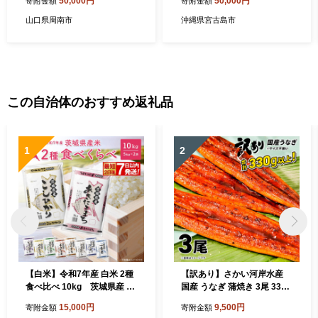
50,000円
50,000円
寄附金額
寄附金額
山口県周南市
沖縄県宮古島市
この自治体のおすすめ返礼品
1
2
【白米】令和7年産 白米 2種
【訳あり】さかい河岸水産
食べ比べ 10kg 茨城県産 K
国産 うなぎ 蒲焼き 3尾 330g
2457
以上！ ※サイズ不揃い 小分
15,000円
9,500円
寄附金額
寄附金額
け K1804