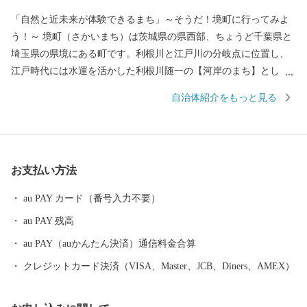
「自然と近未来が体験できるまち」～そうだ！境町に行ってみよ
う！～ 境町（さかいまち）は茨城県の県西部、ちょうど千葉県と
埼玉県の県境にある町です。利根川と江戸川の分岐点に位置し、
江戸時代には水運を活かした利根川随一の【河岸のまち】とし
て、人や文物が行き交う文化交流の場として栄えました。 2015年
自治体紹介をもっと見る
の圏央道「境古河IC」開通により、都心からのアクセスも約1時間
になりました。さらに平成28年度には、圏央道がつくば方面へ全
線開通したことにより成田方面へも接続されるなど、ますます便
利に快適に発展を続けています。 2019年4月19日、道の駅さかい
お支払い方法
にさかい河岸レストラン「茶蔵」がオープンいたしました。この
レストランの設計を手掛けたのは、新国立競技場の設計でも有名
au PAY カード（番号入力不要）
な隈研吾氏です。 １階には、地元食材のおいしさを提供するテイ
au PAY 残高
クアウト専門店「さかいキッチンデリカ」、２階には一流シェフ
が目の前で肉を焼き上げる「さかい鉄板」がございます。建物自
au PAY（auかんたん決済）通信料金合算
体の「建築美」もお愉しみいただければと思います。 ぜひお近く
クレジットカード決済（VISA、Master、JCB、Diners、AMEX）
にお越しの際は、境町へ足をお運びください。