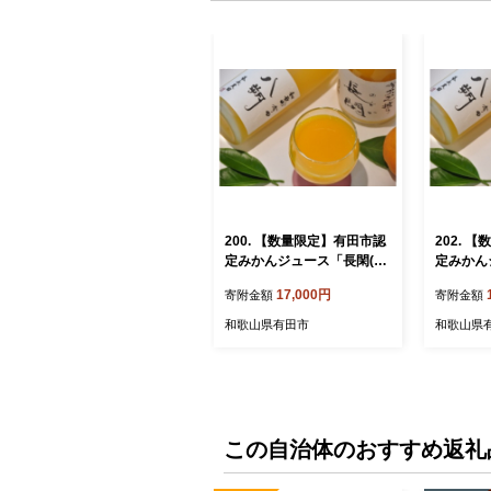
200. 【数量限定】有田市認
202. 
定みかんジュース「長閑(の
定みかん
どか)」&「八朔ジュース」
どか)」
17,000円
寄附金額
寄附金額
セット（計4本）(A200-2)
セット（計
和歌山県有田市
和歌山県
この自治体のおすすめ返礼