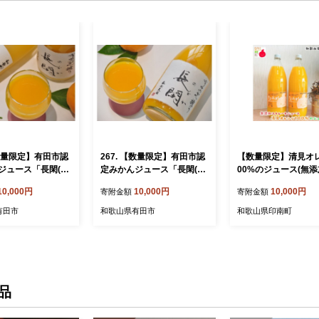
【数量限定】有田市認
267. 【数量限定】有田市認
【数量限定】清見オ
ジュース「長閑(の
定みかんジュース「長閑(の
00%のジュース(無
&「八朔ジュース」
どか)」2本セット(A267-1)
レート) 1,000ml×
10,000円
10,000円
10,000円
寄附金額
寄附金額
2本）(A202-1)
ト ［MS159］
有田市
和歌山県有田市
和歌山県印南町
品