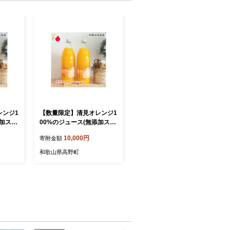
レンジ1
【数量限定】清見オレンジ1
添加スト
00%のジュース(無添加スト
2本セッ
レート) 1,000ml×2本セッ
10,000円
寄附金額
ト ［MS159］
和歌山県高野町