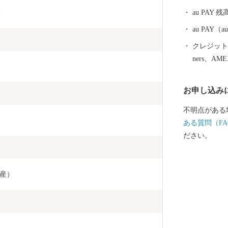
います。素朴
本
au PAY 残
へ是非お越し
au PAY
クレジットカ
ners、AM
お申し込み
不明点がある
ある質問（FA
ださい。
産）