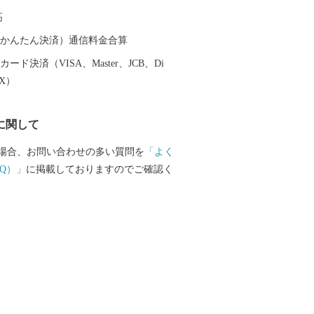
であたたかい人々の笑顔あふれる松田町
高
ください。
（auかんたん決済）通信料金合算
ード決済（VISA、Master、JCB、Di
EX）
に関して
場合、お問い合わせの多い質問を
「よく
Q）」
に掲載しておりますのでご確認く