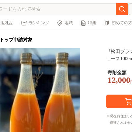
返礼品
ランキング
地域
特集
初めての
トップ申請対象
『松田ブラ
ュース1000
寄附金額
12,000
現在お住まい
贈答されませ