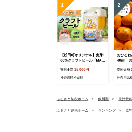
1
2
【松田町オリジナル】麦芽1
おひるね
00%クラフトビール『MAT
40ml 3
SUDA LAGER』 350ml
15,000円
寄附金額
寄附金額
×24本入り
神奈川県松田町
神奈川県
ふるさと納税ホーム
飲料類
果汁飲
ふるさと納税ホーム
ランキング
飲