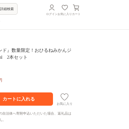
詳細検索
ログイン
お気に入り
カート
方
ンド』数量限定！おひるねみかんジ
ml 2本セット
円
お気に入り
の自治体へ寄附申込いただいた場合、返礼品は
ん。