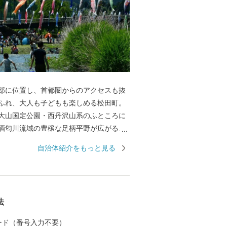
部に位置し、首都圏からのアクセスも抜
ふれ、大人も子どもも楽しめる松田町。
山国定公園・西丹沢山系のふところに
酒匂川流域の豊穣な足柄平野が広がる、
調和するまちです。歴史と伝統が息づく
自治体紹介をもっと見る
松田町の魅力を語るのに欠かせない“清
流れる酒匂川、川音川、中津川などの流れ
のゆったりとした時の流れを象徴してい
さくらまつり、ロウバイまつり、まつだ
法
あしがら花火大会など、地元団体や神社
礼やイベントも年間を通じて開催されて
 カード（番号入力不要）