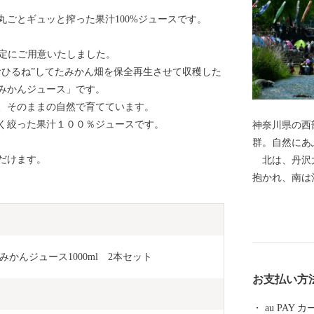
ごとギュッと搾った果汁100%ジュースです。
限定にご用意いたしました。
おひるね”してたみかん畑を保全再生させて収穫した
みかんジュース」です。
、そのままの自然で育てています。
く絞った果汁１００％ジュースです。
神奈川県の西
群。自然にあ
だけます。
北は、丹沢大
抱かれ、南は
自然と文化が
史跡。そして
流”。町内を
は、このまち
かんジュース1000ml　2本セット
るようです。
お支払い方
観光まつりや
仏閣による祭
au PAY