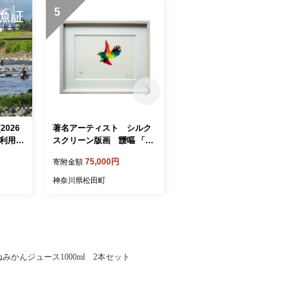
5
6
2026
著名アーティスト シルク
『松田ブランド』数量限
日利用
スクリーン版画 靉嘔 「は
定！おひるねみかんジュー
ばたき」
ス1000ml 6本セット
75,000円
36,000円
寄附金額
寄附金額
神奈川県松田町
神奈川県松田町
かんジュース1000ml 2本セット