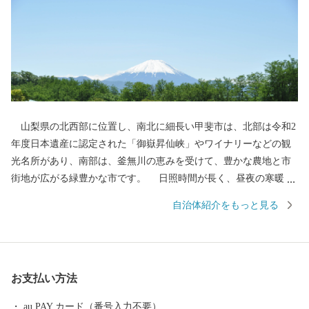
山梨県の北西部に位置し、南北に細長い甲斐市は、北部は令和2
年度日本遺産に認定された「御嶽昇仙峡」やワイナリーなどの観
光名所があり、南部は、釜無川の恵みを受けて、豊かな農地と市
街地が広がる緑豊かな市です。 日照時間が長く、昼夜の寒暖差
があり、雨の少ない甲斐市の気候は、ブドウ栽培に適しており、
自治体紹介をもっと見る
人気のシャインマスカットをはじめ、ブドウを原材料とするワイ
ンの醸造、ワインを原材料とした餌を与えられて育つ「甲州ワイ
ンビーフ」などを生産しています。 その他にも、甲州名物「あ
わびの煮貝」や「馬刺し」、豊かな自然環境で飼育された鶏が産
お支払い方法
む「オーガニック卵」など数多くの特産品があります。 豊かな
自然と快適な都市機能が調和した美しいまち「甲斐市」の応援を
au PAY カード（番号入力不要）