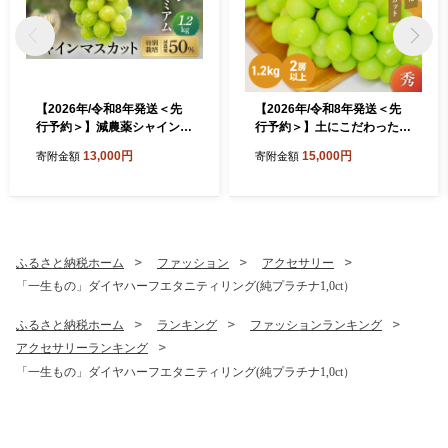
【2026年/令和8年発送＜先
【2026年/令和8年発送＜先
行予約＞】減農薬シャインマ
行予約＞】土にこだわったシ
スカット1.2kg／2房 人
ャインマスカット 1.2kg 2房
13,000円
15,000円
寄附金額
寄附金額
気 おすすめ 国産 贈答
以上 先行予約 山梨県産 朝採
ギフト お取り寄せ 山梨
り 新鮮 シャインマスカット
県産 産地直送 フルーツ
国産 産地直送 人気 おすすめ
果物 くだもの ぶどう ブ
贈答 ギフト お取り寄せ フル
ドウ 葡萄 シャイン シャ
ーツ 果物 くだもの ぶどう ブ
インマスカット 新鮮 CF-
ドウ 葡萄 新鮮 甘い 皮ごと
ふるさと納税ホーム
ファッション
アクセサリー
2
甲斐市 BI-5
「一生もの」ダイヤハーフエタニティリング(純プラチナ1,0ct）
ふるさと納税ホーム
ランキング
ファッションランキング
アクセサリーランキング
「一生もの」ダイヤハーフエタニティリング(純プラチナ1,0ct）