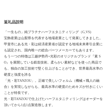
返礼品説明
「一生もの」純プラチナハーフエタニティリング（G,VS)
宝飾産業は山梨県を代表する地場産業として発展してきました。
甲斐市にある光・彩は経済産業省が認定する地域未来牽引企業に
も認定され、国内唯一の総合パーツメーカーでもあります。
もう一つの特徴は三越伊勢丹×光彩のオリジナルブランド『素 S
O』を展開している鍛造技術。柔らかい素材などを使った商品で
も、独自の加工技術で堅く仕上げることができ、世界最高水準の
硬度と強度を誇る
「光・彩TANZOU」。正確で美しいフォルム（機械＋職人の融
合）を実現しながらも、最高水準の硬度のためキズが付きにくい
ことが特長です。
光・彩TANZOUで仕上げたハーフエタニティリングはオーダーを
頂いてから1点1点製造致します。