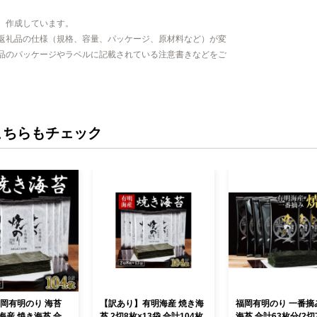
、作成しています。
返礼品の仕様（規格、容量、パッケージ、原材料など）が変
品のパッケージやラベルに記載されている注意書きなどをご
こちらもチェック
福岡有明のり 海苔
【訳あり】有明海産 焼き海
福岡有明のり 一番摘
海産 焼き海苔 合計
苔 2切8枚×13袋 合計104枚
海苔 合計63枚分(2切