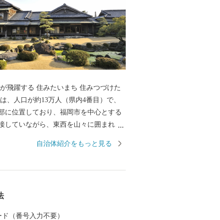
ちが飛躍する 住みたいまち 住みつづけた
部に位置しており、福岡市を中心とする
接していながら、東西を山々に囲まれ、
する自然が残されています。 古くは、長
自治体紹介をもっと見る
町、筑豊炭田時代の中心地など、歴史的
に、福岡県央地域の中心都市であるとと
3つの大学を有する文化性・創造性を備え
都市」、「学園都市」として位置づけら
法
 近年では、観光の振興にも取り組んでお
年4月末から一般公開している「旧伊藤伝右
 カード（番号入力不要）