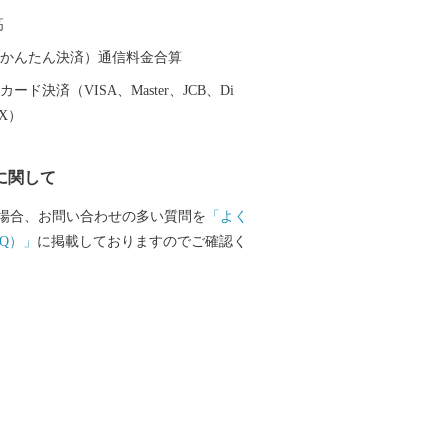
じめ、市内に点在する「嘉穂劇場」、
高
内野宿」などの歴史的遺産を活用した観
備にも努めています。なお、旧伊藤伝右
（auかんたん決済）通信料金合算
（正式名称：旧伊藤傳右エ門氏庭園）
ード決済（VISA、Master、JCB、Di
年9月に国の名勝として指定されており、邸
EX）
開のほか、雛のまつりに合わせた人形展
節に合わせた企画展などを開催していま
に関して
一度飯塚市にお越しください！ 飯塚市で
優しさを共有し故郷を誇ることができる
場合、お問い合わせの多い質問を
「よく
ちづくり」を目指して頑張っています。
Q）」
に掲載しておりますのでご確認く
お願いします！！