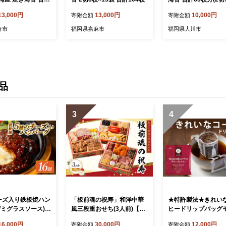
切 8枚×13袋 有明 の
9袋)【福岡有明海産
13,000円
13,000円
10,000円
寄附金額
寄附金額
 訳アリ 乾燥 海藻
ごはんのお供
倉市
福岡県嘉麻市
福岡県大川市
品
3
4
ーズ入り鉄板焼ハン
「板前魂の祝寿」和洋中華
★特許製法★きれい
デミグラスソース)1
風三段重おせち(3人前)【C-
ヒードリップバッグ
029】
178】
レンド（75袋）【A2-
16,000円
30,000円
12,000円
寄附金額
寄附金額