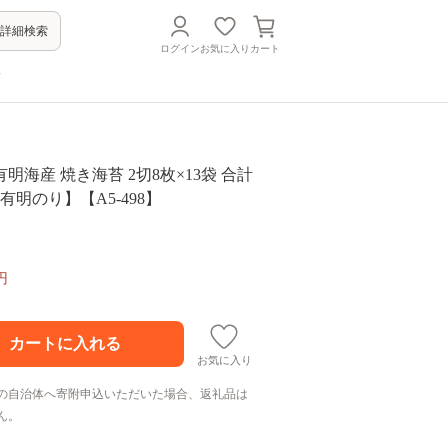
詳細検索
ログイン
お気に入り
カート
方
明海産 焼き海苔 2切8枚×13袋 合計
有明のり】【A5-498】
円
お気に入り
の自治体へ寄附申込いただいた場合、返礼品は
ん。