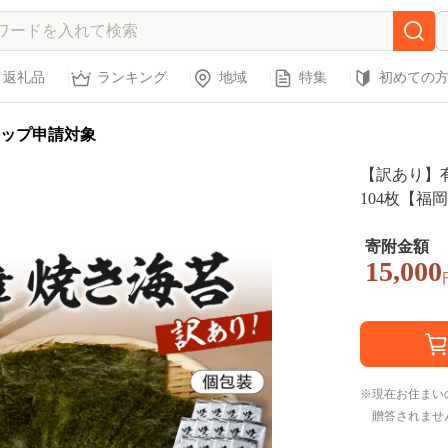
返礼品
ランキング
地域
特集
初めての
ップ申請対象
【訳あり】有
104枚【福岡
寄附金額
15,000
現在お住まい
贈答されませ