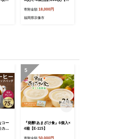
】
村食品】_HA1738
18,000円
寄附金額
福岡県宗像市
5
6
なコー
『発酵!あまざけ食』6個入×
『発酵!あまざけ食』6個入×
モカブ
4箱【E-115】
2箱【C5-035】
120】
50,000円
35,000円
寄附金額
寄附金額