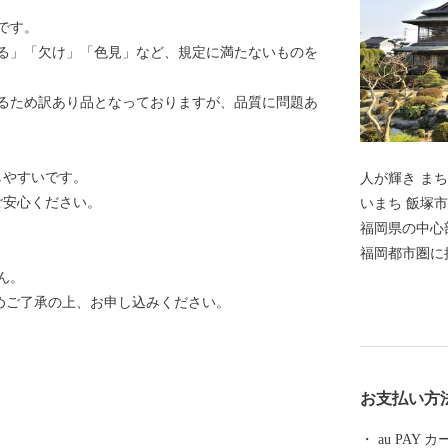
です。
る」「欠け」「色見」など、規定に満たないものを
るため訳あり品となっておりますが、品質に問題あ
しやすいです。
人が輝き ま
ご安心ください。
いまち 飯塚市は、人口が約13万人（県内4番目）で、
福岡県の中心
福岡都市圏に
ん。
生態系を保護
予めご了承の上、お申し込みください。
崎街道の宿場
な変遷を背景
もに、市内に
た「情報産業
お支払い方
れています。
り、平成19
au PAY