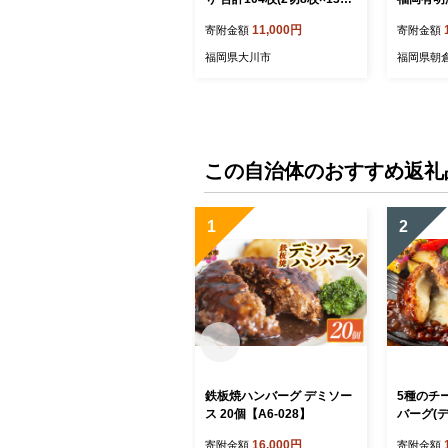
【福岡有明海産】
104枚 2
11,000円
寄附金額
寄附金額
り 焼海苔
小分け 
福岡県大川市
福岡県朝
この自治体のおすすめ返礼
1
2
鉄板焼ハンバーグ デミソー
5種のチ
ス 20個【A6-028】
バーグ(
6個【A6-
16,000円
寄附金額
寄附金額