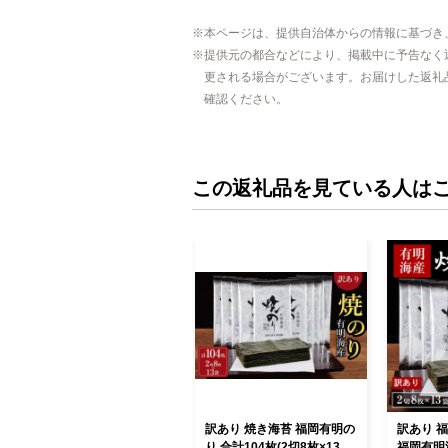
本ページは、提供自治体からの情報に基づき
提供元の都合などにより、掲載中に予告なく
更される場合がございます。お届けした返礼
確認ください。
この返礼品を見ている人は
訳あり 焼き海苔 福岡有明の
訳あり 
り 合計104枚(2切8枚×13袋)
福岡有明