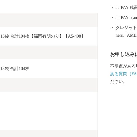
衛門邸」をは
au PAY 残
「旧長崎街道
光ルートの整
au PAY
衛門邸の庭園
クレジットカ
は、平成23
ners、AM
3袋 合計104枚【福岡有明のり】【A5-498】
宅、庭園の公
をはじめ、季
お申し込み
すので、ぜひ
は、皆さまが
不明点がある
3袋 合計104枚
「魅力あるま
ある質問（FA
応援よろしく
ださい。