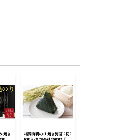
み 焼き
福岡有明のり 焼き海苔 2切2
7枚入×
5枚入×8袋(合計200枚)【木