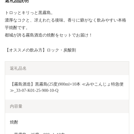
返礼品説明
トロッとキリっと黒霧島。
濃厚なコクと、冴えわたる後味。香りに癖がなく飲みやすい本格
芋焼酎です。
都城が誇る霧島酒造の焼酎をセットでお届け！
【オススメの飲み方】ロック・炭酸割
返礼品名
【霧島酒造】黒霧島(25度)900ml×10本 ≪みやこんじょ特急便
≫_33-07-K01-25-900-10-Q
内容量
焼酎