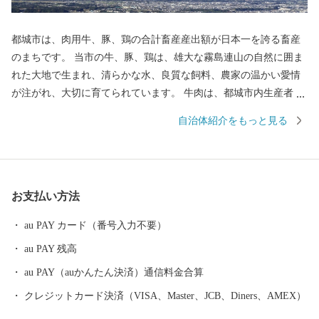
都城市は、肉用牛、豚、鶏の合計畜産産出額が日本一を誇る畜産
のまちです。 当市の牛、豚、鶏は、雄大な霧島連山の自然に囲ま
れた大地で生まれ、清らかな水、良質な飼料、農家の温かい愛情
が注がれ、大切に育てられています。 牛肉は、都城市内生産者の
努力のもと、きめ細やかな霜降りと色艶の良い柔らかい肉質が特
自治体紹介をもっと見る
徴です。 5年に一度和牛の日本一を決める「第12回全国和牛能力
共進会」(R4年10月)において、都城産の宮崎牛が最高賞である内
閣総理大臣賞を4回連続受賞いたしました。 豚肉は、養豚農家
各々が厳選した穀物に酵母、乳酸菌などを加えた飼料を与え、良
お支払い方法
質な肉質が特徴で多くのブランド豚が確立されています。 鶏肉
は、それぞれの銘柄に合わせて独自の飼料や飼育方法で生産され
au PAY カード（番号入力不要）
ています。 日本一の出荷額を誇る焼酎は、霧島山麓で育つサツマ
au PAY 残高
イモや地下深くからくみ上げられた清らかな水などを原料に作ら
れ、全国の愛飲家に愛されています。市内４つの蔵元が生み出
au PAY（auかんたん決済）通信料金合算
す、吟味を重ねた味わい深い個性的な焼酎は、たくさんの人たち
クレジットカード決済（VISA、Master、JCB、Diners、AMEX）
を魅了し続けています。 「MADE IN 都城」、つまり「都城産」