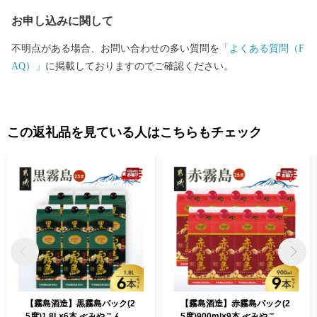
にこだわっています！
お申し込みに関して
不明点がある場合、お問い合わせの多い質問を
「よくある質問（F
AQ）」
に掲載しておりますのでご確認ください。
この返礼品を見ている人はこちらもチェック
【霧島酒造】黒霧島パック(2
【霧島酒造】赤霧島パック(2
5度)1.8L×6本 ≪みやこんじ
5度)900ml×9本 ≪みやこん