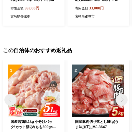
ょ特急便≫_38-07-K01P-25-
じょ特急便≫_33-07-K03P-9
38,000円
33,000円
寄附金額
寄附金額
1800-6-Q
00-9-Q
宮崎県都城市
宮崎県都城市
この自治体のおすすめ返礼品
1
2
国産若鶏5.1kg 小分けパッ
国産豚肉切り落とし5Kg(う
ク!カット済み!(もも300g×5
ま味加工)_MJ-3647