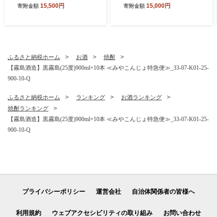
P・むね300g×12P)_MJE-33
15,500円
15,000円
寄附金額
寄附金額
-007-N5100g
ふるさと納税ホーム
お酒
焼酎
【霧島酒造】黒霧島(25度)900ml×10本 ≪みやこんじょ特急便≫_33-07-K01-25-
900-10-Q
ふるさと納税ホーム
ランキング
お酒ランキング
焼酎ランキング
【霧島酒造】黒霧島(25度)900ml×10本 ≪みやこんじょ特急便≫_33-07-K01-25-
900-10-Q
プライバシーポリシー
運営会社
自治体関係者の皆様へ
利用規約
ウェブアクセシビリティの取り組み
お問い合わせ